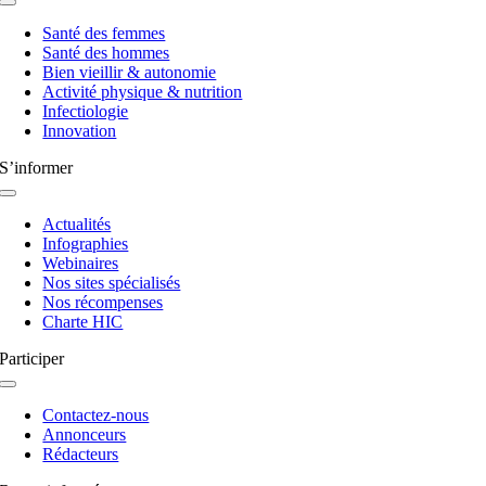
Navigation
à
Santé des femmes
bascule
Santé des hommes
Bien vieillir & autonomie
Activité physique & nutrition
Infectiologie
Innovation
S’informer
Navigation
à
Actualités
bascule
Infographies
Webinaires
Nos sites spécialisés
Nos récompenses
Charte HIC
Participer
Navigation
à
Contactez-nous
bascule
Annonceurs
Rédacteurs