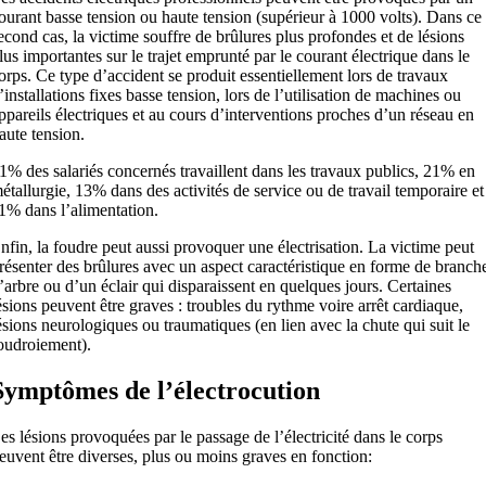
ourant basse tension ou haute tension (supérieur à 1000 volts). Dans ce
econd cas, la victime souffre de brûlures plus profondes et de lésions
lus importantes sur le trajet emprunté par le courant électrique dans le
orps. Ce type d’accident se produit essentiellement lors de travaux
’installations fixes basse tension, lors de l’utilisation de machines ou
ppareils électriques et au cours d’interventions proches d’un réseau en
aute tension.
1% des salariés concernés travaillent dans les travaux publics, 21% en
étallurgie, 13% dans des activités de service ou de travail temporaire et
1% dans l’alimentation.
nfin, la foudre peut aussi provoquer une électrisation. La victime peut
résenter des brûlures avec un aspect caractéristique en forme de branch
’arbre ou d’un éclair qui disparaissent en quelques jours. Certaines
ésions peuvent être graves : troubles du rythme voire arrêt cardiaque,
ésions neurologiques ou traumatiques (en lien avec la chute qui suit le
oudroiement).
Symptômes de l’électrocution
es lésions provoquées par le passage de l’électricité dans le corps
euvent être diverses, plus ou moins graves en fonction: