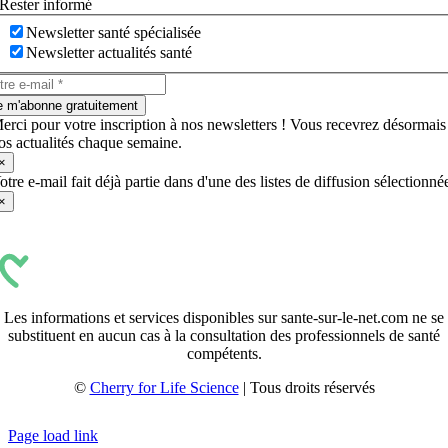
Rester informé
Newsletter santé spécialisée
Newsletter actualités santé
e m'abonne gratuitement
erci pour votre inscription à nos newsletters ! Vous recevrez désormais
os actualités chaque semaine.
×
otre e-mail fait déjà partie dans d'une des listes de diffusion sélectionné
×
Les informations et services disponibles sur sante-sur-le-net.com ne se
substituent en aucun cas à la consultation des professionnels de santé
compétents.
©
Cherry for Life Science
| Tous droits réservés
Créé avec
par
zakaru.studio
Page load link