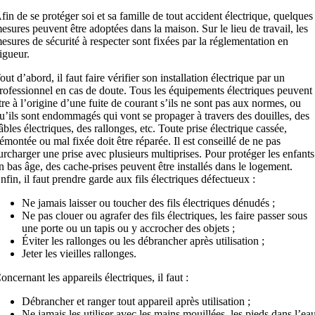
fin de se protéger soi et sa famille de tout accident électrique, quelques
esures peuvent être adoptées dans la maison. Sur le lieu de travail, les
esures de sécurité à respecter sont fixées par la réglementation en
igueur.
out d’abord, il faut faire vérifier son installation électrique par un
rofessionnel en cas de doute. Tous les équipements électriques peuvent
tre à l’origine d’une fuite de courant s’ils ne sont pas aux normes, ou
u’ils sont endommagés qui vont se propager à travers des douilles, des
âbles électriques, des rallonges, etc. Toute prise électrique cassée,
émontée ou mal fixée doit être réparée. Il est conseillé de ne pas
urcharger une prise avec plusieurs multiprises. Pour protéger les enfants
n bas âge, des cache-prises peuvent être installés dans le logement.
nfin, il faut prendre garde aux fils électriques défectueux :
Ne jamais laisser ou toucher des fils électriques dénudés ;
Ne pas clouer ou agrafer des fils électriques, les faire passer sous
une porte ou un tapis ou y accrocher des objets ;
Éviter les rallonges ou les débrancher après utilisation ;
Jeter les vieilles rallonges.
oncernant les appareils électriques, il faut :
Débrancher et ranger tout appareil après utilisation ;
Ne jamais les utiliser avec les mains mouillées, les pieds dans l’ea