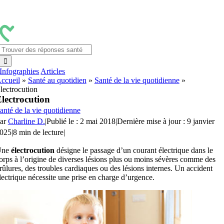
Passer
au
contenu
Rechercher:
Infographies
Articles
ccueil
»
Santé au quotidien
»
Santé de la vie quotidienne
»
lectrocution
lectrocution
anté de la vie quotidienne
ar
Charline D.
|
Publié le : 2 mai 2018
|
Dernière mise à jour : 9 janvier
025
|
8 min de lecture
|
Une
électrocution
désigne le passage d’un courant électrique dans le
orps à l’origine de diverses lésions plus ou moins sévères comme des
rûlures, des troubles cardiaques ou des lésions internes. Un accident
lectrique nécessite une prise en charge d’urgence.