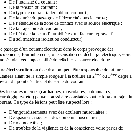
De l’intensité du courant ;
De la tension du courant ;
Du type de courant (alternatif ou continu) ;
De la durée du passage de l’électricité dans le corps ;
De l’étendue de la zone de contact avec la source électrique ;
De la trajectoire du courant ;
De l’état de la peau (l’humidité est un facteur aggravant)
Du sol (matériau isolant ou conducteur).
e passage d’un courant électrique dans le corps provoque des
icotements, fourmillements, une sensation de décharge électrique, voire
ne tétanie avec impossibilité de relâcher la source électrique.
Une
électrocution
ou électrisation, peut être responsable de brûlures
ème
ème
utanées allant de la simple rougeur à la brûlure au 2
ou 3
degré a
iveau du point d’entrée et de sortie du courant.
es blessures internes (cardiaques, musculaires, pulmonaires,
eurologiques, etc.) peuvent aussi être constatées tout le long du trajet d
ourant. Ce type de lésions peut être suspecté lors :
D’engourdissements avec des douleurs musculaires ;
De spasmes associés à des douleurs musculaires ;
De maux de tête ;
De troubles de la vigilance et de la conscience voire pertes de