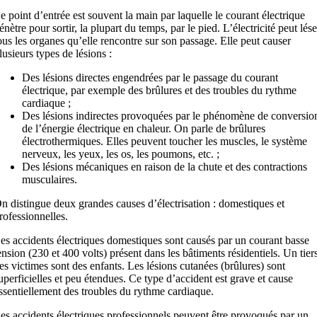
e point d’entrée est souvent la main par laquelle le courant électrique
énètre pour sortir, la plupart du temps, par le pied. L’électricité peut lése
ous les organes qu’elle rencontre sur son passage. Elle peut causer
lusieurs types de lésions :
Des lésions directes engendrées par le passage du courant
électrique, par exemple des brûlures et des troubles du rythme
cardiaque ;
Des lésions indirectes provoquées par le phénomène de conversio
de l’énergie électrique en chaleur. On parle de brûlures
électrothermiques. Elles peuvent toucher les muscles, le système
nerveux, les yeux, les os, les poumons, etc. ;
Des lésions mécaniques en raison de la chute et des contractions
musculaires.
n distingue deux grandes causes d’électrisation : domestiques et
rofessionnelles.
es accidents électriques domestiques sont causés par un courant basse
ension (230 et 400 volts) présent dans les bâtiments résidentiels. Un tier
es victimes sont des enfants. Les lésions cutanées (brûlures) sont
uperficielles et peu étendues. Ce type d’accident est grave et cause
ssentiellement des troubles du rythme cardiaque.
es accidents électriques professionnels peuvent être provoqués par un