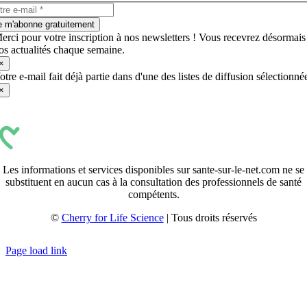
e m'abonne gratuitement
erci pour votre inscription à nos newsletters ! Vous recevrez désormais
os actualités chaque semaine.
×
otre e-mail fait déjà partie dans d'une des listes de diffusion sélectionné
×
Les informations et services disponibles sur sante-sur-le-net.com ne se
substituent en aucun cas à la consultation des professionnels de santé
compétents.
©
Cherry for Life Science
| Tous droits réservés
Créé avec
par
zakaru.studio
Page load link