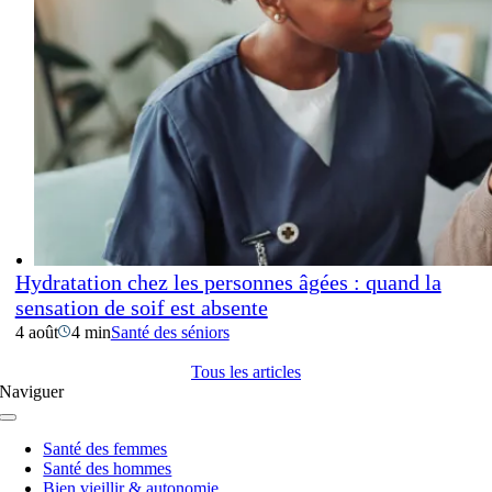
Hydratation chez les personnes âgées : quand la
sensation de soif est absente
4 août
4 min
Santé des séniors
Tous les articles
Naviguer
Navigation
à
Santé des femmes
bascule
Santé des hommes
Bien vieillir & autonomie