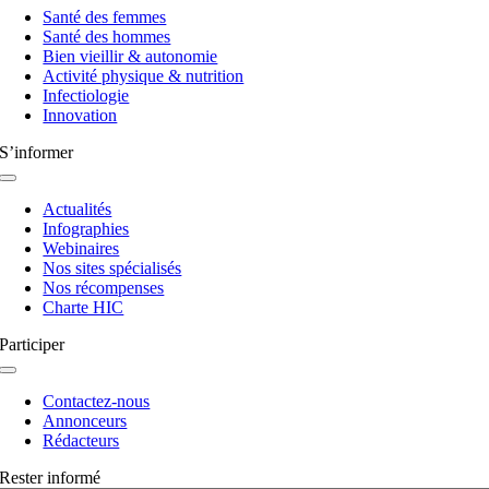
à
Santé des femmes
bascule
Santé des hommes
Bien vieillir & autonomie
Activité physique & nutrition
Infectiologie
Innovation
S’informer
Navigation
à
Actualités
bascule
Infographies
Webinaires
Nos sites spécialisés
Nos récompenses
Charte HIC
Participer
Navigation
à
Contactez-nous
bascule
Annonceurs
Rédacteurs
Rester informé