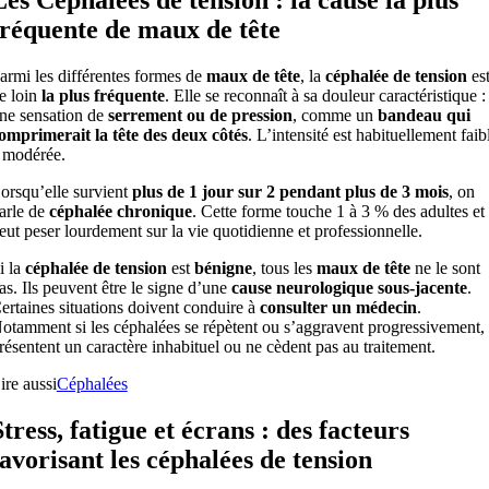
fréquente de maux de tête
armi les différentes formes de
maux de tête
, la
céphalée de tension
es
e loin
la plus fréquente
. Elle se reconnaît à sa douleur caractéristique :
ne sensation de
serrement ou de pression
, comme un
bandeau qui
omprimerait la tête des deux côtés
. L’intensité est habituellement faib
 modérée.
orsqu’elle survient
plus de 1 jour sur 2 pendant plus de 3 mois
, on
arle de
céphalée chronique
. Cette forme touche 1 à 3 % des adultes et
eut peser lourdement sur la vie quotidienne et professionnelle.
i la
céphalée de tension
est
bénigne
, tous les
maux de tête
ne le sont
as. Ils peuvent être le signe d’une
cause neurologique sous-jacente
.
ertaines situations doivent conduire à
consulter un médecin
.
otamment si les céphalées se répètent ou s’aggravent progressivement,
résentent un caractère inhabituel ou ne cèdent pas au traitement.
ire aussi
Céphalées
Stress, fatigue et écrans : des facteurs
favorisant les céphalées de tension