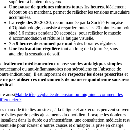
supérieur à hauteur des yeux.
Une pause de quelques minutes toutes les heures
, idéalement
debout ou en marchant, permet de relâcher les tensions musculaire
accumulées.
La règle des 20-20-20
, recommandée par la Société Française
d’Ophtalmologie, consiste à regarder toutes les 20 minutes un poin
situé à 6 mètres pendant 20 secondes, pour relâcher le muscle
d’accommodation et réduire la fatigue visuelle.
7 à 9 heures de sommeil par nuit
à des horaires réguliers.
Une hydratation régulière
tout au long de la journée, sans
attendre la sensation de soif.
Le
traitement médicamenteux
repose sur des
antalgiques simples
paracétamol ou anti-inflammatoires non stéroïdiens en l’absence de
ontre-indications). Il est important de
respecter les doses prescrites
et
de
ne pas utiliser ces médicaments de manière quotidienne sans avis
édical
.
ire aussi
Mal de tête, céphalée de tension ou migraine : comment les
ifférencier ?
es maux de tête liés au stress, à la fatigue et aux écrans peuvent souven
tre évités par de petits ajustements du quotidien. Lorsque les douleurs
’installent dans la durée ou s’intensifient, une consultation médicale rest
ssentielle pour écarter d’autres causes et d’adapter la prise en charge.