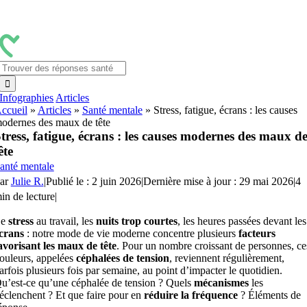
Passer
au
contenu
Rechercher:
Infographies
Articles
ccueil
»
Articles
»
Santé mentale
»
Stress, fatigue, écrans : les causes
odernes des maux de tête
tress, fatigue, écrans : les causes modernes des maux d
ête
anté mentale
ar
Julie R.
|
Publié le : 2 juin 2026
|
Dernière mise à jour : 29 mai 2026
|
4
in de lecture
|
Le
stress
au travail, les
nuits trop courtes
, les heures passées devant les
crans
: notre mode de vie moderne concentre plusieurs
facteurs
avorisant les maux de tête
. Pour un nombre croissant de personnes, ce
ouleurs, appelées
céphalées de tension
, reviennent régulièrement,
arfois plusieurs fois par semaine, au point d’impacter le quotidien.
u’est-ce qu’une céphalée de tension ? Quels
mécanismes
les
éclenchent ? Et que faire pour en
réduire la fréquence
? Éléments de