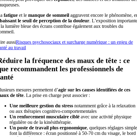
uqueuses.
La
fatigue
et le
manque de sommeil
aggravent encore le phénomène, e
baissant le seuil de perception de la douleur
. L’exposition important
 la lumière bleue des écrans contribue également aux troubles du
ommeil.
ire aussi
Risques psychosociaux et surcharge numérique : un enjeu de
anté au travail
Réduire la fréquence des maux de tête : ce
que recommandent les professionnels de
santé
lusieurs mesures permettent d’
agir sur les causes identifiées de ces
aux de tête
. La prise en charge peut associer :
Une meilleure gestion du stress
notamment grâce à la relaxation
ou aux thérapies cognitivo-comportementales
Un renforcement musculaire ciblé
avec une activité physique
régulière ou de la kinésithérapie.
Un poste de travail plus ergonomique
, quelques réglages simpl
font la différence : écran positionné à 50-70 cm du visage, le bord