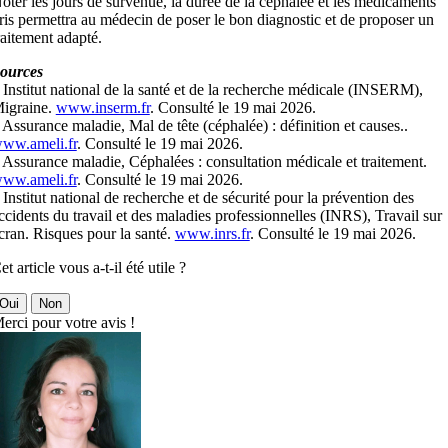
oter les jours de survenue, la durée de la céphalée et les médicaments
ris permettra au médecin de poser le bon diagnostic et de proposer un
raitement adapté.
ources
 Institut national de la santé et de la recherche médicale (INSERM),
igraine.
www.inserm.fr
. Consulté le 19 mai 2026.
 Assurance maladie, Mal de tête (céphalée) : définition et causes..
ww.ameli.fr
. Consulté le 19 mai 2026.
 Assurance maladie, Céphalées : consultation médicale et traitement.
ww.ameli.fr
. Consulté le 19 mai 2026.
 Institut national de recherche et de sécurité pour la prévention des
ccidents du travail et des maladies professionnelles (INRS), Travail sur
cran. Risques pour la santé.
www.inrs.fr
. Consulté le 19 mai 2026.
et article vous a-t-il été utile ?
Oui
Non
erci pour votre avis !