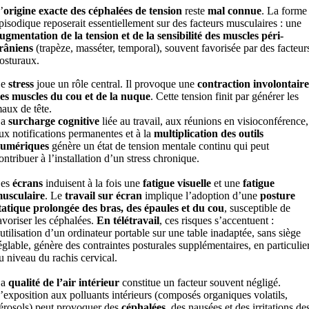
’
origine exacte des céphalées de tension
reste
mal connue
. La forme
pisodique reposerait essentiellement sur des facteurs musculaires : une
ugmentation de la tension et de la sensibilité des muscles péri-
râniens
(trapèze, masséter, temporal), souvent favorisée par des facteur
osturaux.
Le
stress
joue un rôle central. Il provoque une
contraction involontaire
es muscles du cou et de la nuque
. Cette tension finit par générer les
aux de tête.
La
surcharge cognitive
liée au travail, aux réunions en visioconférence,
ux notifications permanentes et à la
multiplication des outils
umériques
génère un état de tension mentale continu qui peut
ontribuer à l’installation d’un stress chronique.
es
écrans
induisent à la fois une
fatigue visuelle
et une
fatigue
usculaire
. Le
travail sur écran
implique l’adoption d’une
posture
tatique prolongée des bras, des épaules et du cou
, susceptible de
avoriser les céphalées.
En télétravail
, ces risques s’accentuent :
’utilisation d’un ordinateur portable sur une table inadaptée, sans siège
églable, génère des contraintes posturales supplémentaires, en particulie
u niveau du rachis cervical.
La
qualité de l’air intérieur
constitue un facteur souvent négligé.
’exposition aux polluants intérieurs (composés organiques volatils,
érosols) peut provoquer des
céphalées
, des nausées et des irritations de