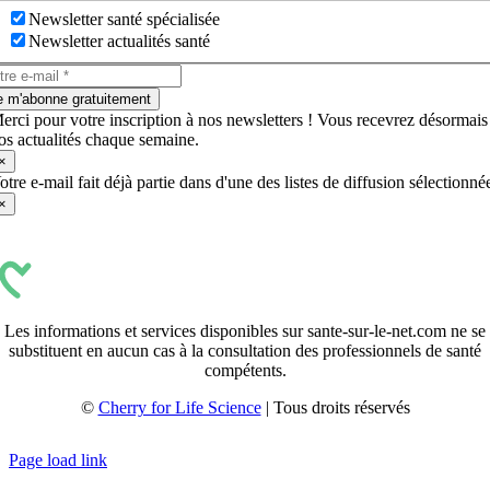
Newsletter santé spécialisée
Newsletter actualités santé
e m'abonne gratuitement
erci pour votre inscription à nos newsletters ! Vous recevrez désormais
os actualités chaque semaine.
×
otre e-mail fait déjà partie dans d'une des listes de diffusion sélectionné
×
Les informations et services disponibles sur sante-sur-le-net.com ne se
substituent en aucun cas à la consultation des professionnels de santé
compétents.
©
Cherry for Life Science
| Tous droits réservés
Créé avec
par
zakaru.studio
Page load link