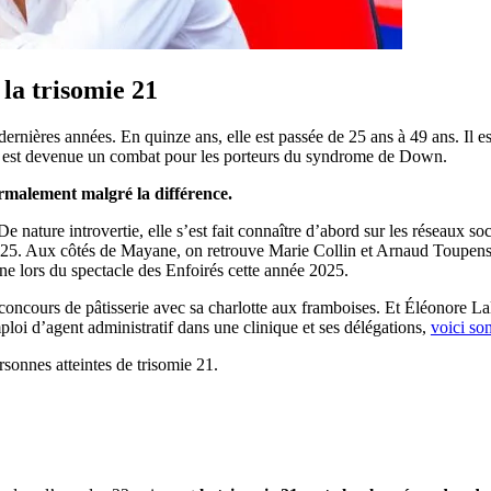
c la trisomie 21
dernières années. En quinze ans, elle est passée de 25 ans à 49 ans. Il 
iale est devenue un combat pour les porteurs du syndrome de Down.
normalement malgré la différence.
e nature introvertie, elle s’est fait connaître d’abord sur les réseaux s
2025. Aux côtés de Mayane, on retrouve Marie Collin et Arnaud Toupense, 
cène lors du spectacle des Enfoirés cette année 2025.
u concours de pâtisserie avec sa charlotte aux framboises. Et Éléonore La
loi d’agent administratif dans une clinique et ses délégations,
voici so
ersonnes atteintes de trisomie 21.