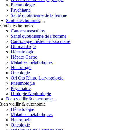
Pneumologie
Psychiatrie
Santé quotidienne de la femme
Santé des hommes
Santé des hommes
Cancers masculins
Santé quotidienne de l’homme
Cardiologie médecine vasculaire
Dermatologie
Hématologie
Hépato Gastro
Maladies métaboliques
Neurologie
Oncologie
Orl Oto Rhino Laryngologie
Pneumologie
Psychiatrie
Urologie Nephrologie
Bien vieillir & autonomie
Bien vieillir & autonomie
Hématologie
Maladies métaboliques
Neurologie
Oncologie