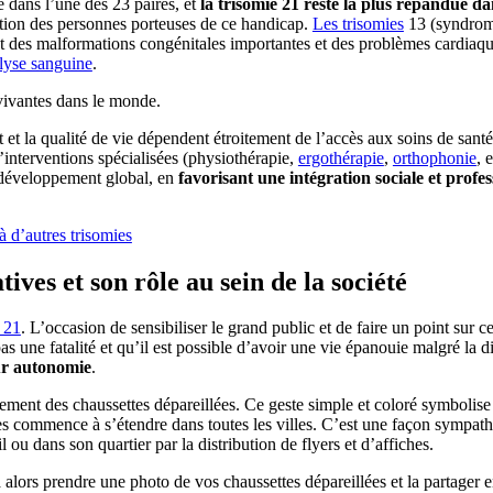
 dans l’une des 23 paires, et
la trisomie 21 reste la plus répandue d
gration des personnes porteuses de ce handicap.
Les trisomies
13 (syndrom
nt des malformations congénitales importantes et des problèmes cardiaqu
lyse sanguine
.
 vivantes dans le monde.
 et la qualité de vie dépendent étroitement de l’accès aux soins de sant
’interventions spécialisées (physiothérapie,
ergothérapie
,
orthophonie
, 
r développement global, en
favorisant une intégration sociale et profes
 d’autres trisomies
tives et son rôle au sein de la société
 21
. L’occasion de sensibiliser le grand public et de faire un point sur
une fatalité et qu’il est possible d’avoir une vie épanouie malgré la dif
eur autonomie
.
vement des chaussettes dépareillées. Ce geste simple et coloré symbolise l
s commence à s’étendre dans toutes les villes. C’est une façon sympat
ail ou dans son quartier par la distribution de flyers et d’affiches.
 alors prendre une photo de vos chaussettes dépareillées et la partager 