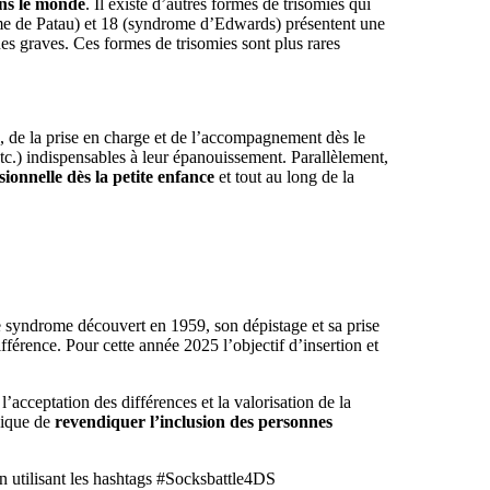
ans le monde
. Il existe d’autres formes de trisomies qui
e de Patau) et 18 (syndrome d’Edwards) présentent une
es graves. Ces formes de trisomies sont plus rares
é, de la prise en charge et de l’accompagnement dès le
etc.) indispensables à leur épanouissement. Parallèlement,
sionnelle dès la petite enfance
et tout au long de la
 ce syndrome découvert en 1959, son dépistage et sa prise
férence. Pour cette année 2025 l’objectif d’insertion et
’acceptation des différences et la valorisation de la
hique de
revendiquer l’inclusion des personnes
en utilisant les hashtags #Socksbattle4DS