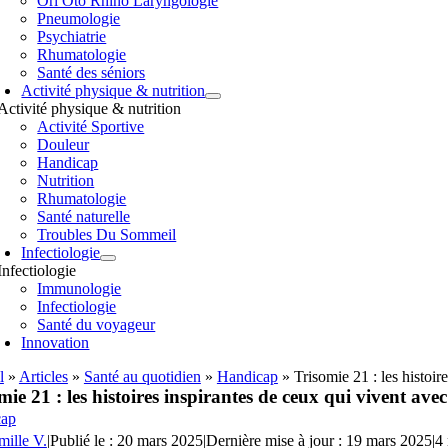
Orl Oto Rhino Laryngologie
Pneumologie
Psychiatrie
Rhumatologie
Santé des séniors
Activité physique & nutrition
Activité physique & nutrition
Activité Sportive
Douleur
Handicap
Nutrition
Rhumatologie
Santé naturelle
Troubles Du Sommeil
Infectiologie
Infectiologie
Immunologie
Infectiologie
Santé du voyageur
Innovation
l
»
Articles
»
Santé au quotidien
»
Handicap
»
Trisomie 21 : les histoi
mie 21 : les histoires inspirantes de ceux qui vivent a
cap
ille V.
|
Publié le : 20 mars 2025
|
Dernière mise à jour : 19 mars 2025
|
4 