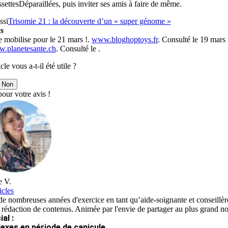
ettesDéparaillées, puis inviter ses amis à faire de même.
ssi
Trisomie 21 : la découverte d’un « super génome »
s
 mobilise pour le 21 mars !.
www.bloghoptoys.fr
. Consulté le 19 mars
.planetesante.ch
. Consulté le .
cle vous a-t-il été utile ?
Non
our votre avis !
e V.
icles
e nombreuses années d'exercice en tant qu’aide-soignante et conseillère
 rédaction de contenus. Animée par l'envie de partager au plus grand nom
al :
lexes en période de canicule