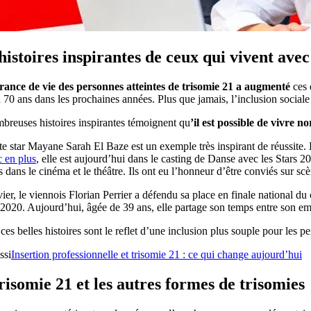
histoires inspirantes de ceux qui vivent ave
rance de vie des personnes atteintes de trisomie 21 a augmenté
ces 
à 70 ans dans les prochaines années. Plus que jamais, l’inclusion soc
breuses histoires inspirantes témoignent qu
’il est possible de vivre 
te star Mayane Sarah El Baze est un exemple très inspirant de réussite. D
uc en plus
, elle est aujourd’hui dans le casting de Danse avec les Stars 
 dans le cinéma et le théâtre. Ils ont eu l’honneur d’être conviés sur s
ier, le viennois Florian Perrier a défendu sa place en finale national d
2020. Aujourd’hui, âgée de 39 ans, elle partage son temps entre son emp
ces belles histoires sont le reflet d’une inclusion plus souple pour les p
ssi
Insertion professionnelle et trisomie 21 : ce qui change aujourd’hui
risomie 21 et les autres formes de trisomies