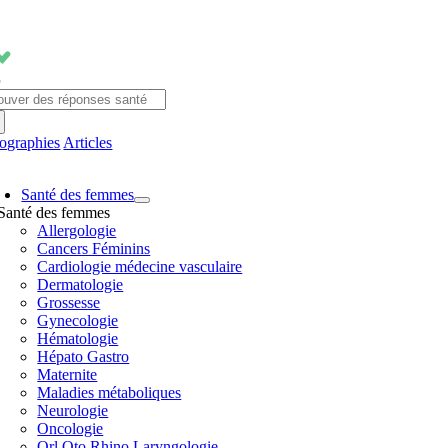
Passer
au
contenu
chercher:
fographies
Articles
avigation
Santé des femmes
ascule
Santé des femmes
Allergologie
Cancers Féminins
Cardiologie médecine vasculaire
Dermatologie
Grossesse
Gynecologie
Hématologie
Hépato Gastro
Maternite
Maladies métaboliques
Neurologie
Oncologie
Orl Oto Rhino Laryngologie