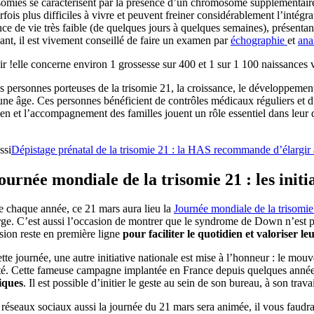
somies se caractérisent par la présence d’un chromosome supplémentaire
rfois plus difficiles à vivre et peuvent freiner considérablement l’inté
ce de vie très faible (de quelques jours à quelques semaines), présenta
nt, il est vivement conseillé de faire un examen par
échographie
et
ana
r !
elle concerne environ 1 grossesse sur 400 et 1 sur 1 100 naissances
s personnes porteuses de la trisomie 21, la croissance, le développement
une âge. Ces personnes bénéficient de contrôles médicaux réguliers et d
ien et l’accompagnement des familles jouent un rôle essentiel dans leu
ssi
Dépistage prénatal de la trisomie 21 : la HAS recommande d’élargir à
ournée mondiale de la trisomie 21 : les initia
chaque année, ce 21 mars aura lieu la
Journée mondiale de la trisomie
ge. C’est aussi l’occasion de montrer que le syndrome de Down n’est pas 
sion reste en première ligne
pour faciliter le quotidien et valoriser l
tte journée, une autre initiative nationale est mise à l’honneur : le mou
ité. Cette fameuse campagne implantée en France depuis quelques année
iques
. Il est possible d’initier le geste au sein de son bureau, à son trav
 réseaux sociaux aussi la journée du 21 mars sera animée, il vous faudra