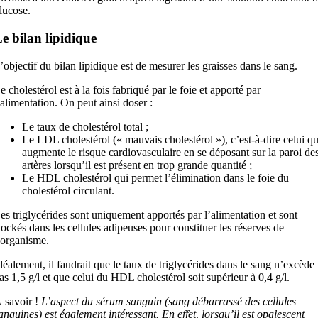
lucose.
e bilan lipidique
’objectif du bilan lipidique est de mesurer les graisses dans le sang.
e cholestérol est à la fois fabriqué par le foie et apporté par
’alimentation. On peut ainsi doser :
Le taux de cholestérol total ;
Le LDL cholestérol (« mauvais cholestérol »), c’est-à-dire celui qu
augmente le risque cardiovasculaire en se déposant sur la paroi de
artères lorsqu’il est présent en trop grande quantité ;
Le HDL cholestérol qui permet l’élimination dans le foie du
cholestérol circulant.
es triglycérides sont uniquement apportés par l’alimentation et sont
tockés dans les cellules adipeuses pour constituer les réserves de
’organisme.
déalement, il faudrait que le taux de triglycérides dans le sang n’excède
as 1,5 g/l et que celui du HDL cholestérol soit supérieur à 0,4 g/l.
 savoir !
L’aspect du sérum sanguin (sang débarrassé des cellules
anguines) est également intéressant. En effet, lorsqu’il est opalescent