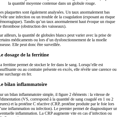
la quantité moyenne contenue dans un globule rouge.
es plaquettes sont également analysées. Un taux anormalement bas
évèle une infection ou un trouble de la coagulation (exposant au risque
émorragique). Tandis qu’un taux anormalement haut évoque un risque
e thrombose (obstruction des vaisseaux).
ar ailleurs, la quantité de globules blancs peut varier avec la prise de
ertains médicaments ou lors d’un dysfonctionnement de la moelle
sseuse. Elle peut donc être surveillée.
e dosage de la ferritine
a ferritine permet de stocker le fer dans le sang. Lorsqu’elle est
nsuffisante ou au contraire présente en excès, elle révèle une carence ou
ne surcharge en fer.
e bilan inflammatoire
ur un bilan inflammatoire simple, il figure 2 éléments : la vitesse de
édimentation (VS, correspond à la quantité de sang coagulé en 1 ou 2
eures) et la protéine C réactive (CRP, protéine produite par le foie lors
’une inflammation ou infection). Le premier permet de diagnostiquer u
ventuelle inflammation. La CRP augmente vite en cas d’infection ou