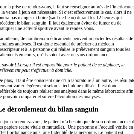
our la prise de rendez-vous, il faut se renseigner auprès de l’interlocute
i la venue à jeun est nécessaire. Si c’est effectivement le cas, alors il ne
audra pas manger ni boire (sauf de l’eau) durant les 12 heures qui
récèdent le bilan sanguin. Il faut également éviter de fumer ou de
ratiquer une activité sportive avant le rendez-vous.
ar ailleurs, de nombreux médicaments peuvent impacter les résultats de
ertaines analyses. Il est donc essentiel de préciser au médecin
rescripteur et à la personne qui réalise le prélèvement sanguin tous les
raitements en cours, qu’ils soient avec ou sans ordonnance.
 savoir !
Lorsqu’il est impossible pour le patient de se déplacer, le
rélèvement peut s’effectuer à domicile.
e plus, il faut être conscient que d’un laboratoire à un autre, les résultat
euvent varier légèrement selon la technique utilisée. Il est donc
référable de toujours réaliser ses analyses dans le même laboratoire afin
e pouvoir comparer et suivre l’évolution des analyses.
Le déroulement du bilan sanguin
e jour du rendez-vous, le patient n’a besoin que de son ordonnance et 
es papiers (carte vitale et mutuelle)
.
Une personne à l’accueil vérifie en
ffet l’ordonnance ainsi que l’identité de la personne. Le patient est