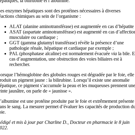
épatiques, la bilirubine et l’albumine.
es enzymes hépatiques sont des protéines nécessaires à diverses
éactions chimiques au sein de l’organisme :
ALAT (alanine aminotransférase) est augmentée en cas d’hépatite 
ASAT (aspartate aminotransférase) est augmenté en cas d’affectio
musculaire ou cardiaque ;
GGT (gamma glutamyl transférase) révèle la présence d’une
pathologie rénale, hépatique et cardiaque par exemple ;
PAL (phosphatase alcaline) est normalement évacuée
via
la bile. 
cas d’augmentation, une obstruction des voies biliaires est à
rechercher.
orsque l’hémoglobine des globules rouges est dégradée par le foie, elle
roduit un pigment jaune : la bilirubine. Lorsqu’il existe une anomalie
épatique, ce pigment s’accumule la peau et les muqueuses prennent un
einte jaunâtre, on parle de « jaunisse ».
’albumine est une protéine produite par le foie et extrêmement présente
ans le sang. La mesurer permet d’évaluer les capacités de production d
oie.
édigé et mis à jour par Charline D., Docteur en pharmacie le 8 juin
022.