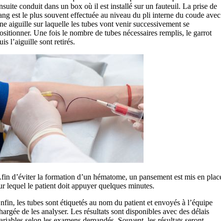
nsuite conduit dans un box où il est installé sur un fauteuil. La prise de
ang est le plus souvent effectuée au niveau du pli interne du coude avec
ne aiguille sur laquelle les tubes vont venir successivement se
ositionner. Une fois le nombre de tubes nécessaires remplis, le garrot
uis l’aiguille sont retirés.
fin d’éviter la formation d’un hématome, un pansement est mis en plac
ur lequel le patient doit appuyer quelques minutes.
nfin, les tubes sont étiquetés au nom du patient et envoyés à l’équipe
hargée de les analyser. Les résultats sont disponibles avec des délais
ariables selon les examens demandés. Souvent, les résultats seront