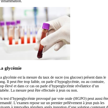
’inflammation.
a glycémie
a glycémie est la mesure du taux de sucre (ou glucose) présent dans le
ang. Il peut être trop faible, on parle d’hypoglycémie, ou au contraire,
rop élevé et dans ce cas on parle d’hyperglycémie révélatrice d’un
iabète. La mesure peut être effectuée à jeun ou non.
n test d’hyperglycémie provoqué par voie orale (HGPO) peut aussi êtr
emandé. L’examen repose sur un premier prélèvement à jeun puis les
uivants à intervalles réguliers après ingestion d’une solution contenant 