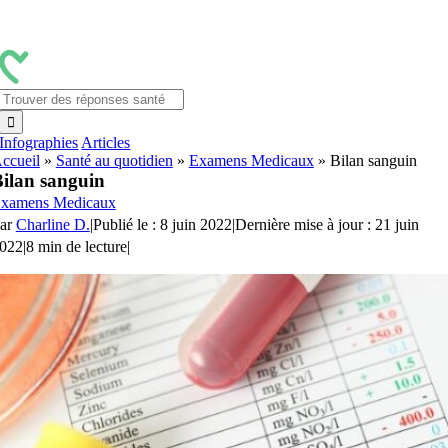
Passer
au
contenu
Rechercher:
Infographies
Articles
ccueil
»
Santé au quotidien
»
Examens Medicaux
»
Bilan sanguin
ilan sanguin
xamens Medicaux
ar
Charline D.
|
Publié le : 8 juin 2022
|
Dernière mise à jour : 21 juin
022
|
8 min de lecture
|