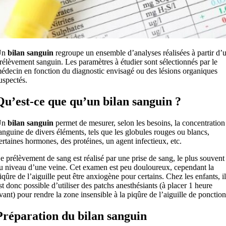
Un
bilan sanguin
regroupe un ensemble d’analyses réalisées à partir d’
rélèvement sanguin. Les paramètres à étudier sont sélectionnés par le
édecin en fonction du diagnostic envisagé ou des lésions organiques
uspectés.
Qu’est-ce que qu’un bilan sanguin ?
Un
bilan sanguin
permet de mesurer, selon les besoins, la concentration
anguine de divers éléments, tels que les globules rouges ou blancs,
ertaines hormones, des protéines, un agent infectieux, etc.
e prélèvement de sang est réalisé par une prise de sang, le plus souvent
u niveau d’une veine. Cet examen est peu douloureux, cependant la
iqûre de l’aiguille peut être anxiogène pour certains. Chez les enfants, il
st donc possible d’utiliser des patchs anesthésiants (à placer 1 heure
vant) pour rendre la zone insensible à la piqûre de l’aiguille de ponction
Préparation du bilan sanguin