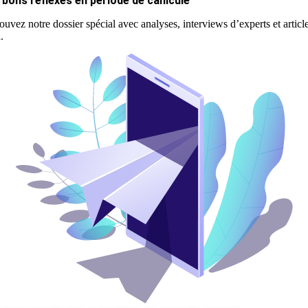
 bons réflexes en période de canicule
ouvez notre dossier spécial avec analyses, interviews d’experts et articl
.