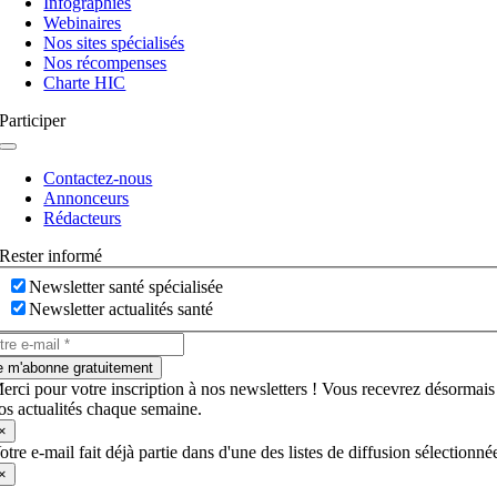
Infographies
Webinaires
Nos sites spécialisés
Nos récompenses
Charte HIC
Participer
Navigation
à
Contactez-nous
bascule
Annonceurs
Rédacteurs
Rester informé
Newsletter santé spécialisée
Newsletter actualités santé
e m'abonne gratuitement
erci pour votre inscription à nos newsletters ! Vous recevrez désormais
os actualités chaque semaine.
×
otre e-mail fait déjà partie dans d'une des listes de diffusion sélectionné
×