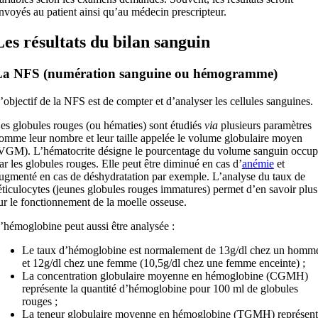
nvoyés au patient ainsi qu’au médecin prescripteur.
Les résultats du bilan sanguin
La NFS (numération sanguine ou hémogramme)
’objectif de la NFS est de compter et d’analyser les cellules sanguines.
es globules rouges (ou hématies) sont étudiés
via
plusieurs paramètres
omme leur nombre et leur taille appelée le volume globulaire moyen
VGM). L’hématocrite désigne le pourcentage du volume sanguin occup
ar les globules rouges. Elle peut être diminué en cas d’
anémie
et
ugmenté en cas de déshydratation par exemple. L’analyse du taux de
éticulocytes (jeunes globules rouges immatures) permet d’en savoir plus
ur le fonctionnement de la moelle osseuse.
’hémoglobine peut aussi être analysée :
Le taux d’hémoglobine est normalement de 13g/dl chez un homm
et 12g/dl chez une femme (10,5g/dl chez une femme enceinte) ;
La concentration globulaire moyenne en hémoglobine (CGMH)
représente la quantité d’hémoglobine pour 100 ml de globules
rouges ;
La teneur globulaire moyenne en hémoglobine (TGMH) représent