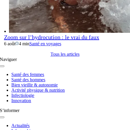
Zoom sur l’hydrocution : le vrai du faux
6 août
4 min
Santé en voyages
Tous les articles
Naviguer
Navigation
à
Santé des femmes
bascule
Santé des hommes
Bien vieillir & autonomie
Activité physique & nutrition
Infectiologie
Innovation
S’informer
Navigation
à
Actualités
bascule