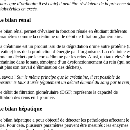
alors que d’ordinaire il est clair) il peut être révélateur de la présence d
riglycérides en excès.
e bilan rénal
e bilan rénal permet d’évaluer la fonction rénale en étudiant différents
aramètres comme la créatinine ou le débit de filtration glomérulaire
.
a créatinine est un produit issu de la dégradation d’une autre protéine (l
réatine) lors de la production d’énergie par l’organisme. La créatinine es
onc un déchet que le corps élimine par les reins. Ainsi, un taux élevé de
réatinine dans le sang témoigne d’un dysfonctionnement du rein (qui ne
ait plus son travail d’élimination des déchets).
 savoir !
Sur le même principe que la créatinine, il est possible de
esurer le taux d’urée (également un déchet éliminé du sang par le rein)
e débit de filtration glomérulaire (DGF) représente la capacité de
iltration des reins en 1 journée.
e bilan hépatique
e bilan hépatique a pour objectif de détecter les pathologies affectant le
oie
.
Pour cela, plusieurs paramètres peuvent être mesurés : les enzymes