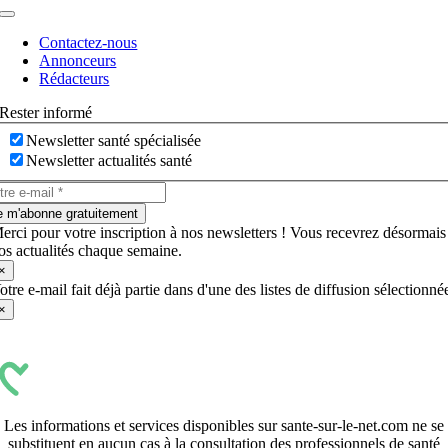
Navigation
à
Contactez-nous
bascule
Annonceurs
Rédacteurs
Rester informé
Newsletter santé spécialisée
Newsletter actualités santé
e m'abonne gratuitement
erci pour votre inscription à nos newsletters ! Vous recevrez désormais
os actualités chaque semaine.
×
otre e-mail fait déjà partie dans d'une des listes de diffusion sélectionné
×
Les informations et services disponibles sur sante-sur-le-net.com ne se
substituent en aucun cas à la consultation des professionnels de santé