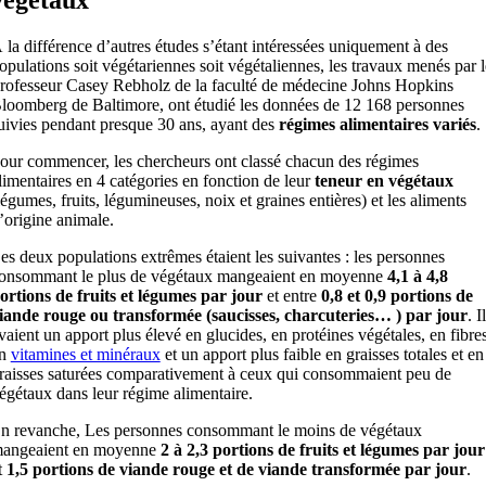
 la différence d’autres études s’étant intéressées uniquement à des
opulations soit végétariennes soit végétaliennes, les travaux menés par l
rofesseur Casey Rebholz de la faculté de médecine Johns Hopkins
loomberg de Baltimore, ont étudié les données de 12 168 personnes
uivies pendant presque 30 ans, ayant des
régimes alimentaires variés
.
our commencer, les chercheurs ont classé chacun des régimes
limentaires en 4 catégories en fonction de leur
teneur en végétaux
légumes, fruits, légumineuses, noix et graines entières) et les aliments
’origine animale.
es deux populations extrêmes étaient les suivantes : les personnes
onsommant le plus de végétaux mangeaient en moyenne
4,1 à 4,8
ortions de fruits et légumes par jour
et entre
0,8 et 0,9 portions de
iande rouge ou transformée (saucisses, charcuteries… ) par jour
. I
vaient un apport plus élevé en glucides, en protéines végétales, en fibres
en
vitamines et minéraux
et un apport plus faible en graisses totales et en
raisses saturées comparativement à ceux qui consommaient peu de
égétaux dans leur régime alimentaire.
n revanche, Les personnes consommant le moins de végétaux
angeaient en moyenne
2 à 2,3 portions de fruits et légumes par jour
t
1,5 portions de viande rouge et de viande transformée par jour
.