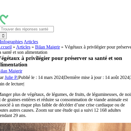
Passer
au
contenu
Rechercher:
Infographies
Articles
ccueil
»
Articles
»
Bilan Maigrir
»
Végétaux à privilégier pour préserv
a santé et son alimentation
égétaux à privilégier pour préserver sa santé et son
limentation
ilan Maigrir
ar
Julie P.
|
Publié le : 14 mars 2024
|
Dernière mise à jour : 14 août 2024
|
in de lecture
|
anger plus de végétaux, de légumes, de fruits, de légumineuses, de no
t de graines entières et réduire sa consommation de viande animale est
ssocié à un risque plus faible de décéder d’une crise cardiaque ou de
outes autres causes. Zoom sur une étude qui a suivi 12 168 adultes
endant 29 ans.