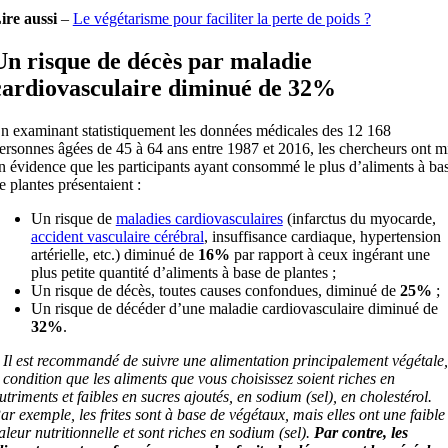
ire aussi
–
Le végétarisme pour faciliter la perte de poids ?
Un risque de décès par maladie
cardiovasculaire diminué de 32%
n examinant statistiquement les données médicales des 12 168
ersonnes âgées de 45 à 64 ans entre 1987 et 2016, les chercheurs ont m
n évidence que les participants ayant consommé le plus d’aliments à ba
e plantes présentaient :
Un risque de
maladies cardiovasculaires
(infarctus du myocarde,
accident vasculaire cérébral
, insuffisance cardiaque, hypertension
artérielle, etc.) diminué de
16%
par rapport à ceux ingérant une
plus petite quantité d’aliments à base de plantes ;
Un risque de décès, toutes causes confondues, diminué de
25%
;
Un risque de décéder d’une maladie cardiovasculaire diminué de
32%
.
 Il est recommandé de suivre une alimentation principalement végétale,
 condition que les aliments que vous choisissez soient riches en
utriments et faibles en sucres ajoutés, en sodium (sel), en cholestérol.
ar exemple, les frites sont à base de végétaux, mais elles ont une faible
aleur nutritionnelle et sont riches en sodium (sel).
Par contre, les