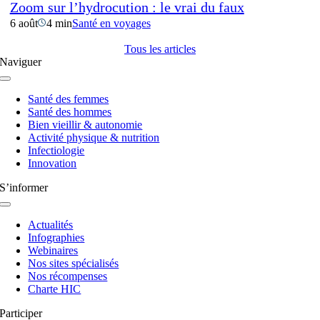
Zoom sur l’hydrocution : le vrai du faux
6 août
4 min
Santé en voyages
Tous les articles
Naviguer
Navigation
à
Santé des femmes
bascule
Santé des hommes
Bien vieillir & autonomie
Activité physique & nutrition
Infectiologie
Innovation
S’informer
Navigation
à
Actualités
bascule
Infographies
Webinaires
Nos sites spécialisés
Nos récompenses
Charte HIC
Participer