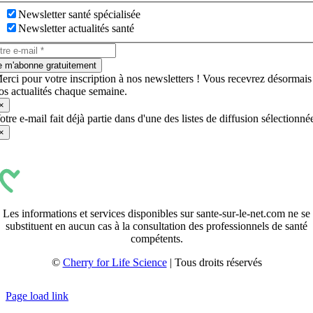
Newsletter santé spécialisée
Newsletter actualités santé
e m'abonne gratuitement
erci pour votre inscription à nos newsletters ! Vous recevrez désormais
os actualités chaque semaine.
×
otre e-mail fait déjà partie dans d'une des listes de diffusion sélectionné
×
Les informations et services disponibles sur sante-sur-le-net.com ne se
substituent en aucun cas à la consultation des professionnels de santé
compétents.
©
Cherry for Life Science
| Tous droits réservés
Créé avec
par
zakaru.studio
Page load link