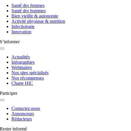
à
Santé des femmes
bascule
Santé des hommes
Bien vieillir & autonomie
Activité physique & nutrition
Infectiologie
Innovation
S’informer
Navigation
à
Actualités
bascule
Infographies
Webinaires
Nos sites spécialisés
Nos récompenses
Charte HIC
Participer
Navigation
à
Contactez-nous
bascule
Annonceurs
Rédacteurs
Rester informé