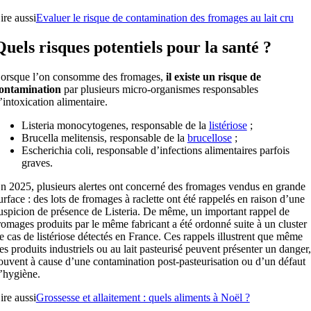
ire aussi
Evaluer le risque de contamination des fromages au lait cru
Quels risques potentiels pour la santé ?
orsque l’on consomme des fromages,
il existe un risque de
ontamination
par plusieurs micro-organismes responsables
’intoxication alimentaire.
Listeria monocytogenes, responsable de la
listériose
;
Brucella melitensis, responsable de la
brucellose
;
Escherichia coli, responsable d’infections alimentaires parfois
graves.
n 2025, plusieurs alertes ont concerné des fromages vendus en grande
urface : des lots de fromages à raclette ont été rappelés en raison d’une
uspicion de présence de Listeria. De même, un important rappel de
romages produits par le même fabricant a été ordonné suite à un cluster
e cas de listériose détectés en France. Ces rappels illustrent que même
es produits industriels ou au lait pasteurisé peuvent présenter un danger,
ouvent à cause d’une contamination post-pasteurisation ou d’un défaut
’hygiène.
ire aussi
Grossesse et allaitement : quels aliments à Noël ?