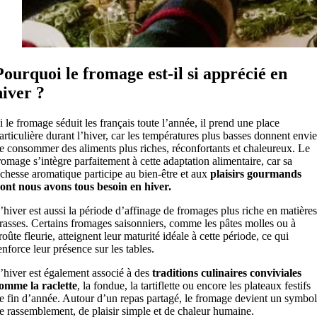
Pourquoi le fromage est-il si apprécié en
hiver ?
i le fromage séduit les français toute l’année, il prend une place
articulière durant l’hiver, car les températures plus basses donnent envie
e consommer des aliments plus riches, réconfortants et chaleureux. Le
romage s’intègre parfaitement à cette adaptation alimentaire, car sa
ichesse aromatique participe au bien-être et aux
plaisirs gourmands
ont nous avons tous besoin en hiver.
’hiver est aussi la période d’affinage de fromages plus riche en matières
rasses. Certains fromages saisonniers, comme les pâtes molles ou à
roûte fleurie, atteignent leur maturité idéale à cette période, ce qui
enforce leur présence sur les tables.
’hiver est également associé à des
traditions culinaires conviviales
omme la raclette
, la fondue, la tartiflette ou encore les plateaux festifs
e fin d’année. Autour d’un repas partagé, le fromage devient un symbo
e rassemblement, de plaisir simple et de chaleur humaine.