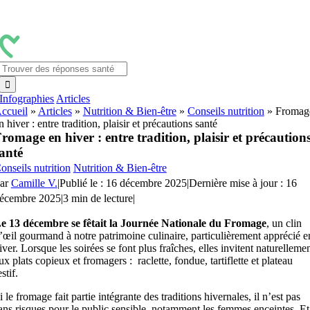
Passer
au
contenu
Rechercher:
Infographies
Articles
ccueil
»
Articles
»
Nutrition & Bien-être
»
Conseils nutrition
»
Fromag
n hiver : entre tradition, plaisir et précautions santé
romage en hiver : entre tradition, plaisir et précaution
anté
onseils nutrition
Nutrition & Bien-être
ar
Camille V.
|
Publié le : 16 décembre 2025
|
Dernière mise à jour : 16
écembre 2025
|
3 min de lecture
|
e 13 décembre se fêtait la Journée Nationale du Fromage
, un clin
’œil gourmand à notre patrimoine culinaire, particulièrement apprécié e
iver. Lorsque les soirées se font plus fraîches, elles invitent naturelleme
ux plats copieux et fromagers : raclette, fondue, tartiflette et plateau
estif.
i le fromage fait partie intégrante des traditions hivernales, il n’est pas
ans risques pour le public sensible, notamment les femmes enceintes. Et