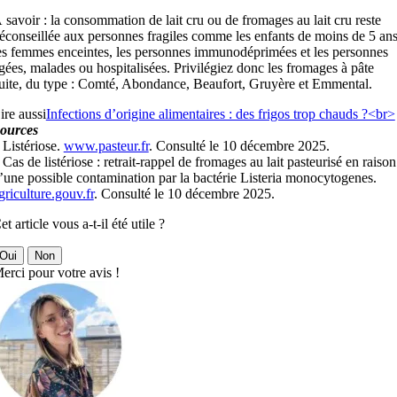
 savoir : la consommation de lait cru ou de fromages au lait cru reste
éconseillée aux personnes fragiles comme les enfants de moins de 5 ans
es femmes enceintes, les personnes immunodéprimées et les personnes
gées, malades ou hospitalisées. Privilégiez donc les fromages à pâte
uite, du type : Comté, Abondance, Beaufort, Gruyère et Emmental.
ire aussi
Infections d’origine alimentaires : des frigos trop chauds ?<br>
ources
 Listériose.
www.pasteur.fr
. Consulté le 10 décembre 2025.
 Cas de listériose : retrait-rappel de fromages au lait pasteurisé en raison
’une possible contamination par la bactérie Listeria monocytogenes.
griculture.gouv.fr
. Consulté le 10 décembre 2025.
et article vous a-t-il été utile ?
Oui
Non
erci pour votre avis !