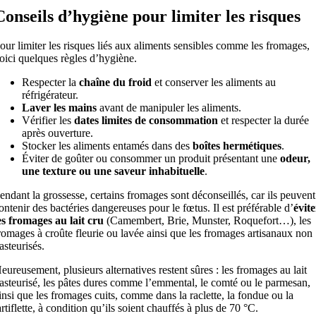
Conseils d’hygiène pour limiter les risques
our limiter les risques liés aux aliments sensibles comme les fromages,
oici quelques règles d’hygiène.
Respecter la
chaîne du froid
et conserver les aliments au
réfrigérateur.
Laver les mains
avant de manipuler les aliments.
Vérifier les
dates limites de consommation
et respecter la durée
après ouverture.
Stocker les aliments entamés dans des
boîtes hermétiques
.
Éviter de goûter ou consommer un produit présentant une
odeur,
une texture ou une saveur inhabituelle
.
endant la grossesse, certains fromages sont déconseillés, car ils peuvent
ontenir des bactéries dangereuses pour le fœtus. Il est préférable d’
évite
es fromages au lait cru
(Camembert, Brie, Munster, Roquefort…), les
romages à croûte fleurie ou lavée ainsi que les fromages artisanaux non
asteurisés.
eureusement, plusieurs alternatives restent sûres : les fromages au lait
asteurisé, les pâtes dures comme l’emmental, le comté ou le parmesan,
insi que les fromages cuits, comme dans la raclette, la fondue ou la
artiflette, à condition qu’ils soient chauffés à plus de 70 °C.