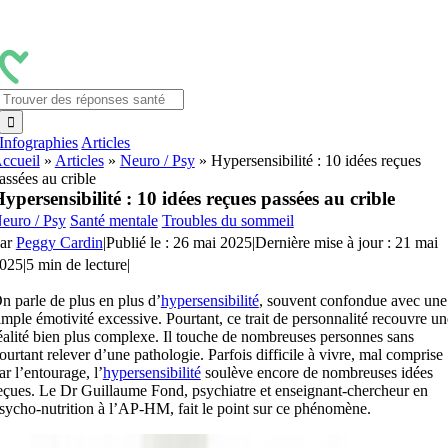
Passer
au
contenu
Rechercher:
Infographies
Articles
ccueil
»
Articles
»
Neuro / Psy
»
Hypersensibilité : 10 idées reçues
assées au crible
ypersensibilité : 10 idées reçues passées au crible
euro / Psy
Santé mentale
Troubles du sommeil
ar
Peggy Cardin
|
Publié le : 26 mai 2025
|
Dernière mise à jour : 21 mai
025
|
5 min de lecture
|
n parle de plus en plus d’
hypersensibilité
, souvent confondue avec une
imple émotivité excessive. Pourtant, ce trait de personnalité recouvre un
éalité bien plus complexe. Il touche de nombreuses personnes sans
ourtant relever d’une pathologie. Parfois difficile à vivre, mal comprise
ar l’entourage, l’
hypersensibilité
soulève encore de nombreuses idées
eçues. Le Dr Guillaume Fond, psychiatre et enseignant-chercheur en
sycho-nutrition à l’AP-HM, fait le point sur ce phénomène.