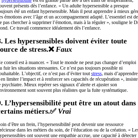
’
hypersensibilité
est en grande partie liée à des traits de tempérament,
ouvent présents dès l’enfance. « Un adulte hypersensible a presque
oujours été un enfant hypersensible. Mais il peut apprendre à mieux gér
es émotions avec l’âge et un accompagnement adapté. L’essentiel est de
e pas chercher à supprimer l’émotion, mais à la réguler », souligne le D
ond. Ce travail commence idéalement dès l’enfance.
8. Les hypersensibles doivent éviter toute
source de stress.❌
Faux
e conseil est à nuancer. « Tout le monde ne peut pas changer d’emploi
u fuir les situations stressantes. Ce n’est pas toujours possible ni
ouhaitable. L’objectif, ce n’est pas d’éviter tout
stress
, mais d’apprendre
 en limiter l’impact et à renforcer ses capacités de récupération », insiste
e psychiatre. Mieux repérer ses signaux d’alerte et ajuster son
nvironnement sont souvent plus réalistes que la fuite systématique.
9. L’hypersensibilité peut être un atout dans
certains métiers.✅
Vrai
oin d’être un frein, l’hypersensibilité peut devenir une ressource
récieuse dans les métiers du soin, de l’éducation ou de la création. « Le
ypersensibles ont souvent une empathie accrue, une capacité à détecter