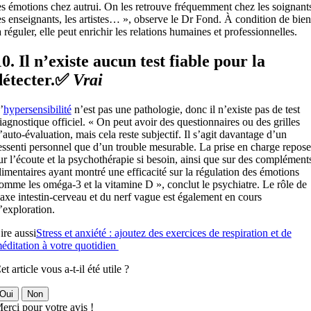
es émotions chez autrui. On les retrouve fréquemment chez les soignant
es enseignants, les artistes… », observe le Dr Fond. À condition de bien
a réguler, elle peut enrichir les relations humaines et professionnelles.
10. Il n’existe aucun test fiable pour la
détecter.✅
Vrai
’
hypersensibilité
n’est pas une pathologie, donc il n’existe pas de test
iagnostique officiel. « On peut avoir des questionnaires ou des grilles
’auto-évaluation, mais cela reste subjectif. Il s’agit davantage d’un
essenti personnel que d’un trouble mesurable. La prise en charge repose
ur l’écoute et la psychothérapie si besoin, ainsi que sur des complément
limentaires ayant montré une efficacité sur la régulation des émotions
omme les oméga-3 et la vitamine D », conclut le psychiatre. Le rôle de
’axe intestin-cerveau et du nerf vague est également en cours
’exploration.
ire aussi
Stress et anxiété : ajoutez des exercices de respiration et de
éditation à votre quotidien
et article vous a-t-il été utile ?
Oui
Non
erci pour votre avis !