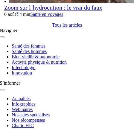
Zoom sur l’hydrocution : le vrai du faux
6 août
4 min
Santé en voyages
Tous les articles
Naviguer
Navigation
à
Santé des femmes
bascule
Santé des hommes
Bien vieillir & autonomie
Activité physique & nutrition
Infectiologie
Innovation
S’informer
Navigation
à
Actualités
bascule
Infographies
Webinaires
Nos sites spécialisés
Nos récompenses
Charte HIC