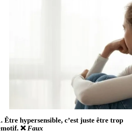
1. Être hypersensible, c’est juste être trop
émotif. ❌
Faux