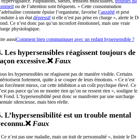
’hypervigilance. Palpitations, sueurs, tensions musculaires,
troubles du
ommeil
ou de l’attention sont fréquents. « Cette consommation
’adrénaline constante épuise l’organisme, favorise l
’anxiété
et peut
onduire à un état
dépressif
si elle n’est pas prise en charge », alerte le D
ond. Ce n’est donc pas qu’un inconfort émotionnel, mais une vraie
harge physiologique.
ire aussi
Comment bien communiquer avec un enfant hypersensible ?
4. Les hypersensibles réagissent toujours de
façon excessive.❌
Faux
ous les hypersensibles ne réagissent pas de manière visible. Certains
ntériorisent fortement, quitte à se couper de leurs émotions. « Ce n’est
as forcément mieux, car cette inhibition a un coût psychique élevé. Ce
’est pas parce qu’on ne montre rien qu’on ne ressent rien », souligne le
r Fond. L’hypersensibilité peut donc se manifester par une surcharge
entale silencieuse, mais bien réelle.
5. L’hypersensibilité est un trouble mental
reconnu.❌
Faux
 Ce n’est pas une maladie, mais un trait de personnalité », insiste le Dr