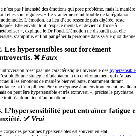
e n’est pas l’intensité des émotions qui pose problème, mais la manière
ont elles sont régulées. « Le vrai terme serait trouble de la régulation
motionnelle. L’émotion, au lieu d’être ressentie puis digérée, reste
loquée. Elle envahit tout l’espace mental, et devient difficile à
étaboliser », explique le Dr Fond. L’émotion ne disparaît pas, elle
ersiste, s’amplifie, et finit par gêner la personne dans sa vie quotidienne
2. Les hypersensibles sont forcément
introvertis. ❌
Faux
’introversion n’est pas une caractéristique universelle des
hypersensible
’est plutôt une stratégie d’adaptation à un environnement qui n’a pas
ccueilli les émotions de manière bienveillante, notamment durant
’enfance. « Ce repli peut être une réponse à un environnement invalidan
ais on peut être hypersensible et très extraverti », précise le psychiatre.
e trait n’a donc rien d’automatique.
3. L’hypersensibilité peut entraîner fatigue e
anxiété. ✅
Vrai
e corps des personnes hypersensibles est souvent en état