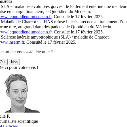
ources
 SLA et maladies évolutives graves : le Parlement entérine une meilleur
rise en charge financière, le Quotidien du Médecin.
ww.lequotidiendumedecin.fr
. Consulté le 17 février 2025.
 Maladie de Charcot : la HAS refuse l’accès précoce au traitement d’un
orme rare, au grand dam des patients, le Quotidien du Médecin.
ww.lequotidiendumedecin.fr
. Consulté le 17 février 2025.
 Sclérose latérale amyotrophique (SLA) / maladie de Charcot.
ww.inserm.fr
. Consulté le 17 février 2025.
et article vous a-t-il été utile ?
Oui
Non
erci pour votre avis !
ulie P.
ournaliste scientifique
92 articles