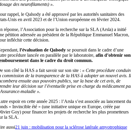
dosage des neurofilaments) ».
our rappel, le Qalsody a été approuvé par les autorités sanitaires des
tats-Unis en avril 2023 et de l’Union européenne en février 2024.
n réponse, l’Association pour la recherche sur la SLA (Arsla) a initié
ne pétition adressée au président de la République Emmanuel Macron,
our infléchir cette décision.
ependant,
l’évaluation de Qalsody
se poursuit dans le cadre d’une
utre procédure lancée en parallèle par le laboratoire,
afin d’obtenir son
emboursement dans le cadre du droit commun.
e son côté la HAS a fait savoir sur son site :
« Cette procédure conduir
a commission de la transparence de la HAS à adopter un nouvel avis. I
ncombera ensuite aux pouvoirs publics, sur la base de cet avis, de
rendre leur décision sur l’éventuelle prise en charge du médicament pa
’Assurance-maladie ».
utre espoir en cette année 2025 : l’Arsla s’est associée au lancement du
onds « Invincible été » (une initiative unique en Europe, créée par
livier Goy) pour financer les projets de recherche les plus prometteurs
ur la SLA.
ire aussi
21 juin : mobilisation pour la sclérose latérale amyotrophique