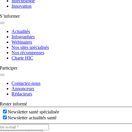
Infectiologie
Innovation
S’informer
Navigation
à
Actualités
bascule
Infographies
Webinaires
Nos sites spécialisés
Nos récompenses
Charte HIC
Participer
Navigation
à
Contactez-nous
bascule
Annonceurs
Rédacteurs
Rester informé
Newsletter santé spécialisée
Newsletter actualités santé