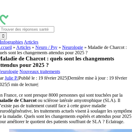
Passer
au
contenu
Rechercher:
Infographies
Articles
ccueil
»
Articles
»
Neuro / Psy
»
Neurologie
»
Maladie de Charcot :
uels sont les changements attendus pour 2025 ?
aladie de Charcot : quels sont les changements
ttendus pour 2025 ?
eurologie
Nouveaux traitements
ar
Julie P.
|
Publié le : 19 février 2025
|
Dernière mise à jour : 19 février
025
|
5 min de lecture
|
n France, ce sont presque 8000 personnes qui sont touchées par la
aladie de Charcot
ou sclérose latérale amyotrophique (SLA). Il
’existe pas de traitement curatif face à cette grave maladie
eurodégénérative, les traitements actuels visent à soulager les symptôm
e la maladie. Quels sont les changements espérés et attendus pour 2025
our améliorer le quotient des patients souffrant de SLA ? Eclairage.