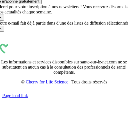
e m'abonne gratuitement
erci pour votre inscription à nos newsletters ! Vous recevrez désormais
os actualités chaque semaine.
×
otre e-mail fait déjà partie dans d'une des listes de diffusion sélectionné
×
Les informations et services disponibles sur sante-sur-le-net.com ne se
substituent en aucun cas à la consultation des professionnels de santé
compétents.
©
Cherry for Life Science
| Tous droits réservés
Créé avec
par
zakaru.studio
Page load link