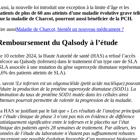
ussi, la nouvelle loi introduit une exception à la limite d’âge et les
atients de plus de 60 ans atteints d’une maladie évolutive grave tell
ue la maladie de Charcot, pourront aussi bénéficier de la PCH.
ire aussi
Maladie de Charcot, bientôt un nouveau médicament ?
Remboursement du Qalsody à l’étude
e 10 octobre 2024, la Haute Autorité de santé (HAS) a refusé l’accès
récoce au Qalsody (tofersen) dans le traitement d’un type rare de SLA
SLA associée à une mutation du gène superoxyde dismutase représenta
,6% des patients atteints de SLA).
 savoir !
Le tofersen est un oligonucléide (petit acide nucléique) pouvan
éduire la production de la protéine superoxyde dismutase (SOD1). La
iminution du taux de protéine SOD1 mutée dans les cellules ainsi
btenues pourrait permettre de ralentir la progression de la maladie
.
a HAS se justifiant par le fait que
« Les résultats de l’analyse principal
e l’étude clinique de phase 3 n’ont pas mis en évidence de différence
tatistiquement significative entre le tofersen et le placebo sur l’état
linique des patients après 28 semaines de traitement. Par ailleurs, les
onnées de l’étude du laboratoire n’étaient pas suffisamment robustes
oncernant une possible évolution favorable d’un marqueur biologique