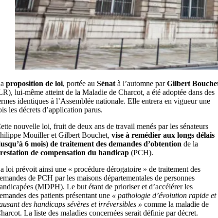
a
proposition de loi
, portée au
Sénat
à l’automne par
Gilbert Bouche
LR), lui-même atteint de la Maladie de Charcot, a été adoptée dans des
ermes identiques à l’Assemblée nationale. Elle entrera en vigueur une
ois les décrets d’application parus.
ette nouvelle loi, fruit de deux ans de travail menés par les sénateurs
hilippe Mouiller et Gilbert Bouchet,
vise à remédier aux longs délais
jusqu’à 6 mois) de traitement des demandes d’obtention
de la
restation de compensation du handicap
(PCH).
a loi prévoit ainsi une « procédure dérogatoire » de traitement des
emandes de PCH par les maisons départementales de personnes
andicapées (MDPH). Le but étant de prioriser et d’accélérer les
emandes des patients présentant une
« pathologie d’évolution rapide et
ausant des handicaps sévères et irréversibles »
comme la maladie de
harcot. La liste des maladies concernées serait définie par décret.