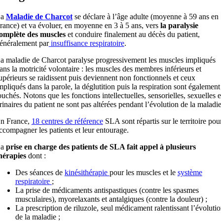
La
Maladie de Charcot
se déclare à l’âge adulte (moyenne à 59 ans en
rance) et va évoluer, en moyenne en 3 à 5 ans, vers
la paralysie
omplète des muscles
et conduire finalement au décès du patient,
énéralement par
insuffisance respiratoire
.
a maladie de Charcot paralyse progressivement les muscles impliqués
ans la motricité volontaire : les muscles des membres inférieurs et
upérieurs se raidissent puis deviennent non fonctionnels et ceux
mpliqués dans la parole, la déglutition puis la respiration sont également
ouchés. Notons que les fonctions intellectuelles, sensorielles, sexuelles e
rinaires du patient ne sont pas altérées pendant l’évolution de la maladie
n France,
18 centres de référence
SLA sont répartis sur le territoire pou
ccompagner les patients et leur entourage.
La
prise en charge des patients de SLA fait appel à plusieurs
hérapies
dont :
Des séances de
kinésithérapie
pour les muscles et le
système
respiratoire
;
La prise de médicaments antispastiques (contre les spasmes
musculaires), myorelaxants et antalgiques (contre la douleur) ;
La prescription de riluzole, seul médicament ralentissant l’évoluti
de la maladie ;