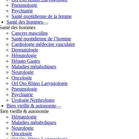
Pneumologie
Psychiatrie
Santé quotidienne de la femme
Santé des hommes
Santé des hommes
Cancers masculins
Santé quotidienne de l’homme
Cardiologie médecine vasculaire
Dermatologie
Hématologie
Hépato Gastro
Maladies métaboliques
Neurologie
Oncologie
Orl Oto Rhino Laryngologie
Pneumologie
Psychiatrie
Urologie Nephrologie
Bien vieillir & autonomie
Bien vieillir & autonomie
Hématologie
Maladies métaboliques
Neurologie
Oncologie