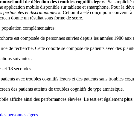
nouvel outil de détection des troubles cognitifs légers
. Sa simplicité 
ne application mobile disponible sur tablette et smartphone. Pour la déve
us pertinentes et discriminantes ».
Cet outil a été conçu pour convenir à 
Screen donne un résultat sous forme de score.
 de population complémentaires :
 cohorte est composée de personnes suivies depuis les années 1980 aux 
rce de recherche. Cette cohorte se compose de patients avec des plainte
vations suivantes :
es et 18 secondes.
tients avec troubles cognitifs légers et des patients sans troubles cogn
een des patients atteints de troubles cognitifs de type amnésique.
obile affiche ainsi des performances élevées. Le test est également
plus
 des personnes âgées
e