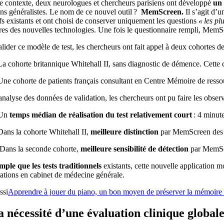
e contexte, deux neurologues et chercheurs parisiens ont développé
un 
ns généralistes. Le nom de ce nouvel outil ?
MemScreen.
Il s’agit d’u
fs existants et ont choisi de conserver uniquement les questions
« les pl
res des nouvelles technologies. Une fois le questionnaire rempli, Mem
lider ce modèle de test, les chercheurs ont fait appel à deux cohortes
La cohorte britannique Whitehall II, sans diagnostic de démence. Cette
Une cohorte de patients français consultant en Centre Mémoire de ressou
nalyse des données de validation, les chercheurs ont pu faire les obser
Un
temps médian de réalisation du test relativement court
: 4 minut
Dans la cohorte Whitehall II,
meilleure distinction
par MemScreen des pa
Dans la seconde cohorte,
meilleure sensibilité de détection
par MemScr
mple que les tests traditionnels
existants, cette nouvelle application m
tations en cabinet de médecine générale.
ssi
Apprendre à jouer du piano, un bon moyen de préserver la mémoire
a nécessité d’une évaluation clinique global