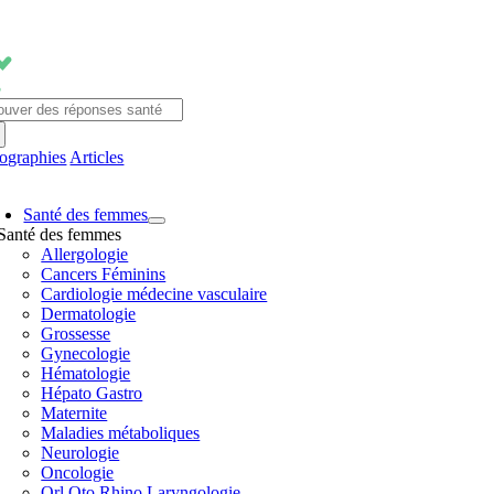
Passer
au
contenu
chercher:
fographies
Articles
avigation
Santé des femmes
ascule
Santé des femmes
Allergologie
Cancers Féminins
Cardiologie médecine vasculaire
Dermatologie
Grossesse
Gynecologie
Hématologie
Hépato Gastro
Maternite
Maladies métaboliques
Neurologie
Oncologie
Orl Oto Rhino Laryngologie