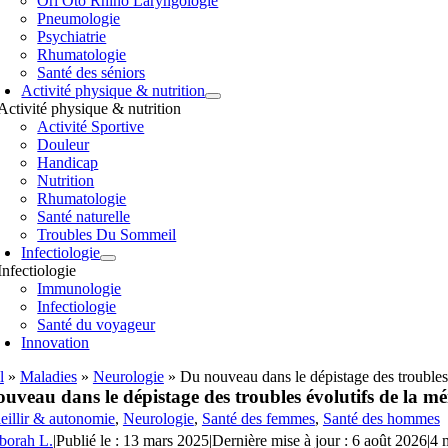
Orl Oto Rhino Laryngologie
Pneumologie
Psychiatrie
Rhumatologie
Santé des séniors
Activité physique & nutrition
Activité physique & nutrition
Activité Sportive
Douleur
Handicap
Nutrition
Rhumatologie
Santé naturelle
Troubles Du Sommeil
Infectiologie
Infectiologie
Immunologie
Infectiologie
Santé du voyageur
Innovation
l
»
Maladies
»
Neurologie
»
Du nouveau dans le dépistage des troubles
uveau dans le dépistage des troubles évolutifs de la m
eillir & autonomie
,
Neurologie
,
Santé des femmes
,
Santé des hommes
borah L.
|
Publié le : 13 mars 2025
|
Dernière mise à jour : 6 août 2026
|
4 