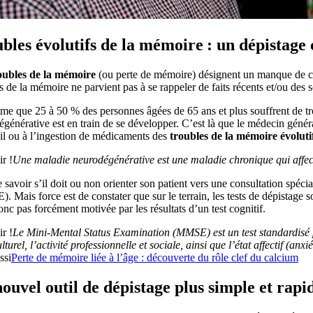
bles évolutifs de la mémoire : un dépistag
oubles de la mémoire
(ou perte de mémoire) désignent un manque de cap
s de la mémoire ne parvient pas à se rappeler de faits récents et/ou des
me que 25 à 50 % des personnes âgées de 65 ans et plus souffrent de tro
générative est en train de se développer. C’est là que le médecin général
l ou à l’ingestion de médicaments des
troubles de la mémoire évolutif
r !
Une maladie neurodégénérative est une maladie chronique qui affecte
 savoir s’il doit ou non orienter son patient vers une consultation spéci
 Mais force est de constater que sur le terrain, les tests de dépistage so
onc pas forcément motivée par les résultats d’un test cognitif.
r !
Le Mini-Mental Status Examination (MMSE) est un test standardisé p
lturel, l’activité professionnelle et sociale, ainsi que l’état affectif (anx
ssi
Perte de mémoire liée à l’âge : découverte du rôle clef du calcium
ouvel outil de dépistage plus simple et rap