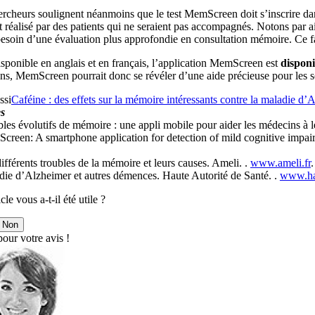
ercheurs soulignent néanmoins que le test MemScreen doit s’inscrire d
t réalisé par des patients qui ne seraient pas accompagnés. Notons par a
esoin d’une évaluation plus approfondie en consultation mémoire. Ce fais
sponible en anglais et en français, l’application MemScreen est
disponi
s, MemScreen pourrait donc se révéler d’une aide précieuse pour les so
ssi
Caféine : des effets sur la mémoire intéressants contre la maladie d’
s
les évolutifs de mémoire : une appli mobile pour aider les médecins à le
creen: A smartphone application for detection of mild cognitive impai
ifférents troubles de la mémoire et leurs causes. Ameli. .
www.ameli.fr
die d’Alzheimer et autres démences. Haute Autorité de Santé. .
www.has
cle vous a-t-il été utile ?
Non
our votre avis !