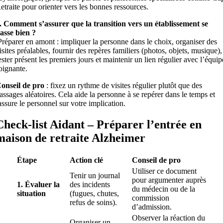
etraite pour orienter vers les bonnes ressources.
. Comment s’assurer que la transition vers un établissement se
asse bien ?
réparer en amont : impliquer la personne dans le choix, organiser des
isites préalables, fournir des repères familiers (photos, objets, musique),
ester présent les premiers jours et maintenir un lien régulier avec l’équip
oignante.
onseil de pro
: fixez un rythme de visites régulier plutôt que des
assages aléatoires. Cela aide la personne à se repérer dans le temps et
assure le personnel sur votre implication.
Check-list Aidant – Préparer l’entrée en
maison de retraite Alzheimer
Étape
Action clé
Conseil de pro
Utiliser ce document
Tenir un journal
pour argumenter auprès
1. Évaluer la
des incidents
du médecin ou de la
situation
(fugues, chutes,
commission
refus de soins).
d’admission.
Observer la réaction du
Organiser un