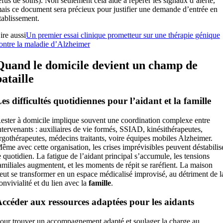
efus de soins). Non seulement cela aide à repérer les signaux d’alerte,
ais ce document sera précieux pour justifier une demande d’entrée en
tablissement.
ire aussi
Un premier essai clinique prometteur sur une thérapie génique
ontre la maladie d’Alzheimer
Quand le domicile devient un champ de
bataille
es difficultés quotidiennes pour l’aidant et la famille
ester à domicile implique souvent une coordination complexe entre
ntervenants : auxiliaires de vie formés, SSIAD, kinésithérapeutes,
rgothérapeutes, médecins traitants, voire équipes mobiles Alzheimer.
ême avec cette organisation, les crises imprévisibles peuvent déstabilis
e quotidien. La fatigue de l’aidant principal s’accumule, les tensions
amiliales augmentent, et les moments de répit se raréfient. La maison
eut se transformer en un espace médicalisé improvisé, au détriment de l
onvivialité et du lien avec la
famille
.
ccéder aux ressources adaptées pour les aidants
our trouver un accompagnement adapté et soulager la charge au