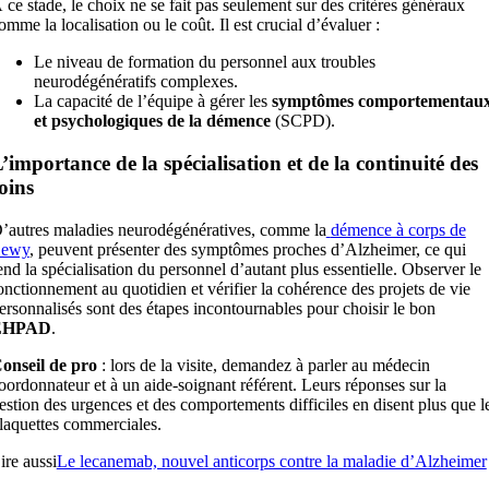
 ce stade, le choix ne se fait pas seulement sur des critères généraux
omme la localisation ou le coût. Il est crucial d’évaluer :
Le niveau de formation du personnel aux troubles
neurodégénératifs complexes.
La capacité de l’équipe à gérer les
symptômes comportementau
et psychologiques de la démence
(SCPD).
’importance de la spécialisation et de la continuité des
oins
’autres maladies neurodégénératives, comme la
démence à corps de
ewy
, peuvent présenter des symptômes proches d’Alzheimer, ce qui
end la spécialisation du personnel d’autant plus essentielle. Observer le
onctionnement au quotidien et vérifier la cohérence des projets de vie
ersonnalisés sont des étapes incontournables pour choisir le bon
EHPAD
.
onseil de pro
: lors de la visite, demandez à parler au médecin
oordonnateur et à un aide-soignant référent. Leurs réponses sur la
estion des urgences et des comportements difficiles en disent plus que l
laquettes commerciales.
ire aussi
Le lecanemab, nouvel anticorps contre la maladie d’Alzheimer