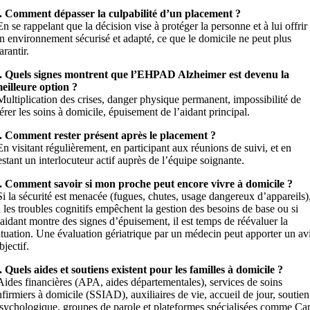
. Comment dépasser la culpabilité d’un placement ?
n se rappelant que la décision vise à protéger la personne et à lui offrir
n environnement sécurisé et adapté, ce que le domicile ne peut plus
arantir.
. Quels signes montrent que l’EHPAD Alzheimer est devenu la
eilleure option ?
ultiplication des crises, danger physique permanent, impossibilité de
érer les soins à domicile, épuisement de l’aidant principal.
. Comment rester présent après le placement ?
n visitant régulièrement, en participant aux réunions de suivi, et en
estant un interlocuteur actif auprès de l’équipe soignante.
. Comment savoir si mon proche peut encore vivre à domicile ?
i la sécurité est menacée (fugues, chutes, usage dangereux d’appareils)
i les troubles cognitifs empêchent la gestion des besoins de base ou si
’aidant montre des signes d’épuisement, il est temps de réévaluer la
ituation. Une évaluation gériatrique par un médecin peut apporter un av
bjectif.
. Quels aides et soutiens existent pour les familles à domicile ?
ides financières (APA, aides départementales), services de soins
nfirmiers à domicile (SSIAD), auxiliaires de vie, accueil de jour, soutien
sychologique, groupes de parole et plateformes spécialisées comme Ca