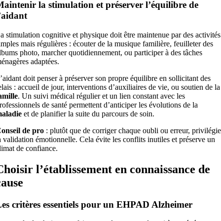
aintenir la stimulation et préserver l’équilibre de
’aidant
a stimulation cognitive et physique doit être maintenue par des activités
imples mais régulières : écouter de la musique familière, feuilleter des
lbums photo, marcher quotidiennement, ou participer à des tâches
énagères adaptées.
’aidant doit penser à préserver son propre équilibre en sollicitant des
elais : accueil de jour, interventions d’auxiliaires de vie, ou soutien de la
amille
. Un suivi médical régulier et un lien constant avec les
rofessionnels de santé permettent d’anticiper les évolutions de la
aladie
et de planifier la suite du parcours de soin.
onseil de pro
: plutôt que de corriger chaque oubli ou erreur, privilégi
a validation émotionnelle. Cela évite les conflits inutiles et préserve un
limat de confiance.
Choisir l’établissement en connaissance de
cause
es critères essentiels pour un EHPAD Alzheimer