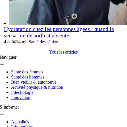
Hydratation chez les personnes âgées : quand la
sensation de soif est absente
4 août
4 min
Santé des séniors
Tous les articles
Naviguer
Navigation
à
Santé des femmes
bascule
Santé des hommes
Bien vieillir & autonomie
Activité physique & nutrition
Infectiologie
Innovation
S’informer
Navigation
à
Actualités
bascule
Infographies