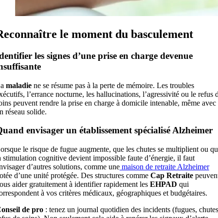
Reconnaître le moment du basculement
dentifier les signes d’une prise en charge devenue
nsuffisante
La
maladie
ne se résume pas à la perte de mémoire. Les troubles
xécutifs, l’errance nocturne, les hallucinations, l’agressivité ou le refus 
oins peuvent rendre la prise en charge à domicile intenable, même avec
n réseau solide.
uand envisager un établissement spécialisé Alzheimer
orsque le risque de fugue augmente, que les chutes se multiplient ou q
a stimulation cognitive devient impossible faute d’énergie, il faut
nvisager d’autres solutions, comme une
maison de retraite Alzheimer
otée d’une unité protégée. Des structures comme
Cap Retraite
peuven
ous aider gratuitement à identifier rapidement les
EHPAD
qui
orrespondent à vos critères médicaux, géographiques et budgétaires.
onseil de pro
: tenez un journal quotidien des incidents (fugues, chutes