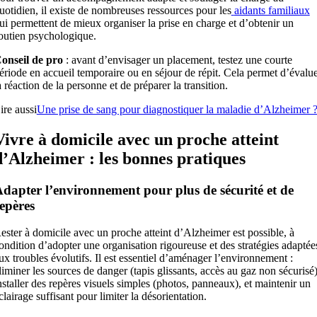
uotidien, il existe de nombreuses ressources pour les
aidants familiaux
ui permettent de mieux organiser la prise en charge et d’obtenir un
outien psychologique.
onseil de pro
: avant d’envisager un placement, testez une courte
ériode en accueil temporaire ou en séjour de répit. Cela permet d’évalu
a réaction de la personne et de préparer la transition.
ire aussi
Une prise de sang pour diagnostiquer la maladie d’Alzheimer 
Vivre à domicile avec un proche atteint
d’Alzheimer : les bonnes pratiques
dapter l’environnement pour plus de sécurité et de
epères
ester à domicile avec un proche atteint d’Alzheimer est possible, à
ondition d’adopter une organisation rigoureuse et des stratégies adaptée
ux troubles évolutifs. Il est essentiel d’aménager l’environnement :
liminer les sources de danger (tapis glissants, accès au gaz non sécurisé)
nstaller des repères visuels simples (photos, panneaux), et maintenir un
clairage suffisant pour limiter la désorientation.