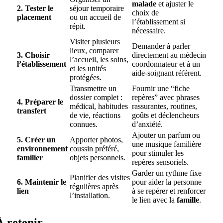
malade
et ajuster le
2. Tester le
séjour temporaire
choix de
placement
ou un accueil de
l’établissement si
répit.
nécessaire.
Visiter plusieurs
Demander à parler
lieux, comparer
3. Choisir
directement au médecin
l’accueil, les soins,
l’établissement
coordonnateur et à un
et les unités
aide-soignant référent.
protégées.
Transmettre un
Fournir une “fiche
dossier complet :
repères” avec phrases
4. Préparer le
médical, habitudes
rassurantes, routines,
transfert
de vie, réactions
goûts et déclencheurs
connues.
d’anxiété.
Ajouter un parfum ou
5. Créer un
Apporter photos,
une musique familière
environnement
coussin préféré,
pour stimuler les
familier
objets personnels.
repères sensoriels.
Garder un rythme fixe
Planifier des visites
6. Maintenir le
pour aider la personne
régulières après
lien
à se repérer et renforcer
l’installation.
le lien avec la
famille
.
À retenir