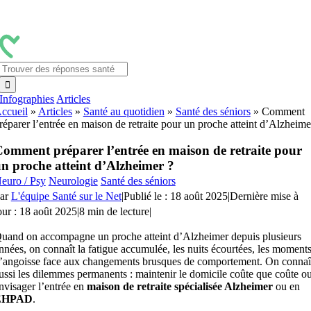
Passer
au
contenu
Rechercher:
Infographies
Articles
ccueil
»
Articles
»
Santé au quotidien
»
Santé des séniors
»
Comment
réparer l’entrée en maison de retraite pour un proche atteint d’Alzheime
omment préparer l’entrée en maison de retraite pour
n proche atteint d’Alzheimer ?
euro / Psy
Neurologie
Santé des séniors
ar
L'équipe Santé sur le Net
|
Publié le : 18 août 2025
|
Dernière mise à
our : 18 août 2025
|
8 min de lecture
|
uand on accompagne un proche atteint d’Alzheimer depuis plusieurs
nnées, on connaît la fatigue accumulée, les nuits écourtées, les moment
’angoisse face aux changements brusques de comportement. On connaî
ussi les dilemmes permanents : maintenir le domicile coûte que coûte o
nvisager l’entrée en
maison de retraite spécialisée Alzheimer
ou en
EHPAD
.