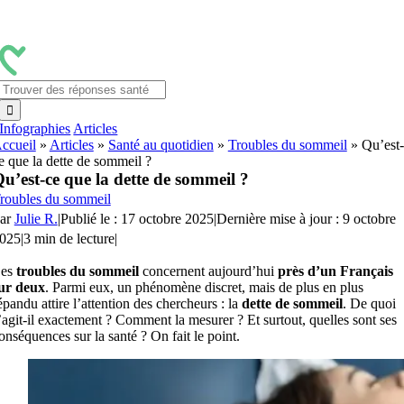
Passer
au
contenu
Rechercher:
Infographies
Articles
ccueil
»
Articles
»
Santé au quotidien
»
Troubles du sommeil
»
Qu’est-
e que la dette de sommeil ?
u’est-ce que la dette de sommeil ?
roubles du sommeil
ar
Julie R.
|
Publié le : 17 octobre 2025
|
Dernière mise à jour : 9 octobre
025
|
3 min de lecture
|
es
troubles du sommeil
concernent aujourd’hui
près d’un Français
ur deux
. Parmi eux, un phénomène discret, mais de plus en plus
épandu attire l’attention des chercheurs : la
dette de sommeil
. De quoi
’agit-il exactement ? Comment la mesurer ? Et surtout, quelles sont ses
onséquences sur la santé ? On fait le point.