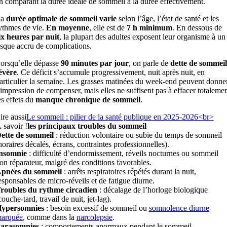
n comparant la durée idéale de sommeil à la durée effectivement.
La
durée optimale de sommeil varie
selon l’âge, l’état de santé et les
ythmes de vie.
En moyenne
, elle est de
7 h minimum
. En dessous de
ix heures par nuit
, la plupart des adultes exposent leur organisme à un
isque accru de complications.
orsqu’elle dépasse
90 minutes par jour
, on parle de
dette de sommeil
évère
. Ce déficit s’accumule progressivement, nuit après nuit, en
articulier la semaine. Les grasses matinées du week-end peuvent donne
’impression de compenser, mais elles ne suffisent pas à effacer totaleme
es effets du
manque chronique de sommeil
.
ire aussi
Le sommeil : pilier de la santé publique en 2025-2026<br>
 savoir !
les principaux troubles du sommeil
ette de sommeil
: réduction volontaire ou subie du temps de sommeil
horaires décalés, écrans, contraintes professionnelles).
nsomnie
: difficulté d’endormissement, réveils nocturnes ou sommeil
on réparateur, malgré des conditions favorables.
pnées du sommeil
: arrêts respiratoires répétés durant la nuit,
esponsables de micro-réveils et de fatigue diurne.
roubles du rythme circadien
: décalage de l’horloge biologique
couche-tard, travail de nuit, jet-lag).
ypersomnies
: besoin excessif de sommeil ou
somnolence diurne
arquée
, comme dans la
narcolepsie
.
arasomnies
: comportements anormaux pendant le sommeil