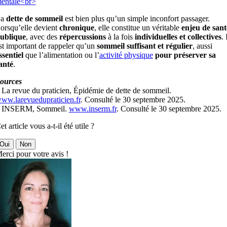
entale<br>
La
dette de sommeil
est bien plus qu’un simple inconfort passager.
orsqu’elle devient
chronique
, elle constitue un véritable
enjeu de sant
ublique
, avec des
répercussions
à la fois
individuelles et collectives
. 
st important de rappeler qu’un
sommeil suffisant et régulier
, aussi
ssentiel
que l’alimentation ou l’
activité physique
pour préserver sa
anté
.
ources
 La revue du praticien, Épidémie de dette de sommeil.
ww.larevuedupraticien.fr
. Consulté le 30 septembre 2025.
 INSERM, Sommeil.
www.inserm.fr
. Consulté le 30 septembre 2025.
et article vous a-t-il été utile ?
Oui
Non
erci pour votre avis !