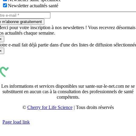
Newsletter actualités santé
e m'abonne gratuitement
erci pour votre inscription à nos newsletters ! Vous recevrez désormais
os actualités chaque semaine.
×
otre e-mail fait déjà partie dans d'une des listes de diffusion sélectionné
×
Les informations et services disponibles sur sante-sur-le-net.com ne se
substituent en aucun cas à la consultation des professionnels de santé
compétents.
©
Cherry for Life Science
| Tous droits réservés
Créé avec
par
zakaru.studio
Page load link