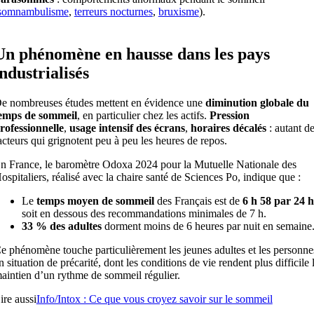
somnambulisme
,
terreurs nocturnes
,
bruxisme
).
Un phénomène en hausse dans les pays
industrialisés
e nombreuses études mettent en évidence une
diminution globale du
emps de sommeil
, en particulier chez les actifs.
Pression
rofessionnelle
,
usage intensif des écrans
,
horaires décalés
: autant d
acteurs qui grignotent peu à peu les heures de repos.
n France, le baromètre Odoxa 2024 pour la Mutuelle Nationale des
ospitaliers, réalisé avec la chaire santé de Sciences Po, indique que :
Le
temps moyen de sommeil
des Français est de
6 h 58 par 24 h
soit en dessous des recommandations minimales de 7 h.
33 % des adultes
dorment moins de 6 heures par nuit en semaine
e phénomène touche particulièrement les jeunes adultes et les personne
n situation de précarité, dont les conditions de vie rendent plus difficile 
aintien d’un rythme de sommeil régulier.
ire aussi
Info/Intox : Ce que vous croyez savoir sur le sommeil