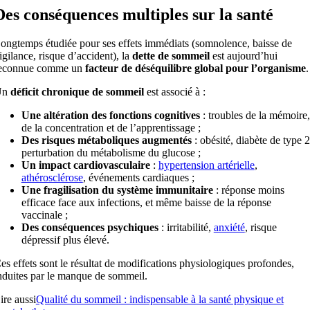
Des conséquences multiples sur la santé
ongtemps étudiée pour ses effets immédiats (somnolence, baisse de
igilance, risque d’accident), la
dette de sommeil
est aujourd’hui
econnue comme un
facteur de déséquilibre global pour l’organisme
.
Un
déficit chronique de sommeil
est associé à :
Une altération des fonctions cognitives
: troubles de la mémoire,
de la concentration et de l’apprentissage ;
Des risques métaboliques augmentés
: obésité, diabète de type 2
perturbation du métabolisme du glucose ;
Un impact cardiovasculaire
:
hypertension artérielle
,
athérosclérose
, événements cardiaques ;
Une fragilisation du système immunitaire
: réponse moins
efficace face aux infections, et même baisse de la réponse
vaccinale ;
Des conséquences psychiques
: irritabilité,
anxiété
, risque
dépressif plus élevé.
es effets sont le résultat de modifications physiologiques profondes,
nduites par le manque de sommeil.
ire aussi
Qualité du sommeil : indispensable à la santé physique et