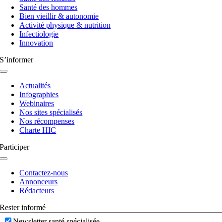
bascule
Santé des hommes
Bien vieillir & autonomie
Activité physique & nutrition
Infectiologie
Innovation
S’informer
Navigation
à
Actualités
bascule
Infographies
Webinaires
Nos sites spécialisés
Nos récompenses
Charte HIC
Participer
Navigation
à
Contactez-nous
bascule
Annonceurs
Rédacteurs
Rester informé
Newsletter santé spécialisée