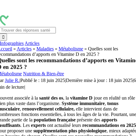
Passer
au
contenu
Rechercher:
Infographies
Articles
ccueil
»
Articles
»
Maladies
»
Métabolisme
»
Quelles sont les
ecommandations d’apports en Vitamine D en 2025 ?
uelles sont les recommandations d’apports en Vitamin
 en 2025 ?
étabolisme
Nutrition & Bien-être
ar
Julie R.
|
Publié le : 18 juin 2025
|
Dernière mise à jour : 18 juin 2025
|
6
in de lecture
|
ouvent associée à la
santé des os
, la
vitamine D
joue en réalité un rôle
ien plus vaste dans l’organisme.
Système immunitaire
,
tonus
usculaire
,
renouvellement cellulaire,
elle intervient dans de
ombreuses fonctions essentielles, à tous les âges de la vie. Pourtant, un
rande partie de la
population française
présente des
apports
nsuffisants
. Les
experts
ont actualisé leurs
recommandations en 2025
our proposer une
supplémentation plus physiologique
, mieux adapté