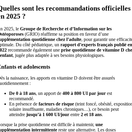
Quelles sont les recommandations officielles
en 2025 ?
n 2025, le
Groupe de Recherche et d’Information sur les
stéoporoses
(GRIO) réaffirme sa position en faveur d’une
upplémentation quotidienne chez l’adulte
, pour garantir une efficacit
ptimale. Du côté pédiatrique, un
rapport d’experts français publié e
022
recommande également une
prise quotidienne de vitamine D ch
’enfant
, jugée plus adaptée à ses besoins physiologiques.
nfants et adolescents
ès la naissance, les apports en vitamine D doivent être assurés
uotidiennement :
De 0 à 18 ans
, un apport de
400 à 800 UI par jour
est
recommandé.
En présence de
facteurs de risque
(teint foncé, obésité, expositio
solaire insuffisante, maladies chroniques…), ce besoin peut
atteindre
jusqu’à 1 600 UI/jour
entre
2 et 18 ans
.
orsque la prise quotidienne est difficile à maintenir,
une
upplémentation intermittente
reste une alternative. Les doses