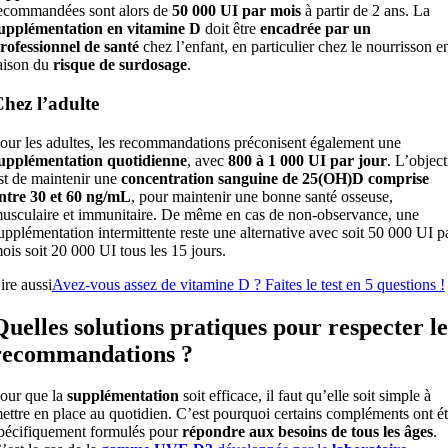
ecommandées sont alors de
50 000 UI par mois
à partir de 2 ans. La
upplémentation en vitamine D
doit être
encadrée par un
rofessionnel de santé
chez l’enfant, en particulier chez le nourrisson e
aison du
risque de surdosage
.
hez l’adulte
our les adultes, les recommandations préconisent également une
upplémentation quotidienne
, avec
800 à 1 000 UI par jour
. L’object
st de maintenir une
concentration sanguine de 25(OH)D comprise
ntre 30 et 60 ng/mL
, pour maintenir une bonne santé osseuse,
usculaire et immunitaire. De même en cas de non-observance, une
upplémentation intermittente reste une alternative avec soit 50 000 UI p
ois soit 20 000 UI tous les 15 jours.
ire aussi
Avez-vous assez de vitamine D ? Faites le test en 5 questions !
Quelles solutions pratiques pour respecter le
recommandations ?
our que la
supplémentation
soit efficace, il faut qu’elle soit simple à
ettre en place au quotidien. C’est pourquoi certains compléments ont é
pécifiquement formulés pour
répondre aux besoins de tous les âges
.