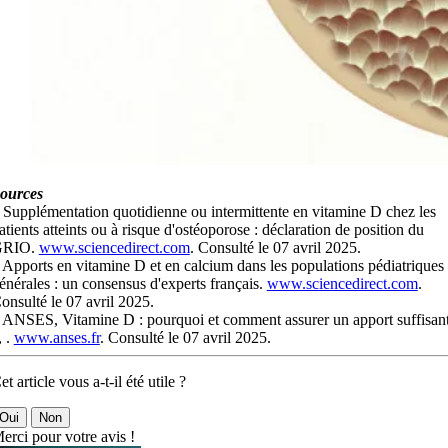
ources
 Supplémentation quotidienne ou intermittente en vitamine D chez les
atients atteints ou à risque d'ostéoporose : déclaration de position du
GRIO.
www.sciencedirect.com
. Consulté le 07 avril 2025.
 Apports en vitamine D et en calcium dans les populations pédiatriques
énérales : un consensus d'experts français.
www.sciencedirect.com
.
onsulté le 07 avril 2025.
 ANSES, Vitamine D : pourquoi et comment assurer un apport suffisan
, .
www.anses.fr
. Consulté le 07 avril 2025.
et article vous a-t-il été utile ?
Oui
Non
erci pour votre avis !