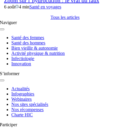
Zoom sur l’hydrocution : le vrai du faux
6 août
4 min
Santé en voyages
Tous les articles
Naviguer
Navigation
à
Santé des femmes
bascule
Santé des hommes
Bien vieillir & autonomie
Activité physique & nutrition
Infectiologie
Innovation
S’informer
Navigation
à
Actualités
bascule
Infographies
Webinaires
Nos sites spécialisés
Nos récompenses
Charte HIC
Participer