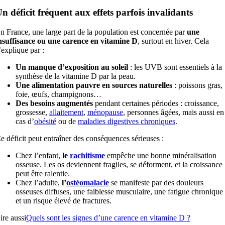
n déficit fréquent aux effets parfois invalidants
n France, une large part de la population est concernée par
une
nsuffisance ou une carence en vitamine D
, surtout en hiver. Cela
’explique par :
Un manque d’exposition au soleil
: les UVB sont essentiels à la
synthèse de la vitamine D par la peau.
Une alimentation pauvre
en sources naturelles
: poissons gras,
foie, œufs, champignons…
Des besoins augmentés
pendant certaines périodes : croissance,
grossesse,
allaitement
,
ménopause
, personnes âgées, mais aussi en
cas d’
obésité
ou de
maladies digestives chroniques
.
e déficit peut entraîner des conséquences sérieuses :
Chez l’enfant,
le
rachitisme
empêche une bonne minéralisation
osseuse. Les os deviennent fragiles, se déforment, et la croissance
peut être ralentie.
Chez l’adulte,
l’
ostéomalacie
se manifeste par des douleurs
osseuses diffuses, une faiblesse musculaire, une fatigue chronique
et un risque élevé de fractures.
ire aussi
Quels sont les signes d’une carence en vitamine D ?