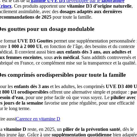
’est le cas de la
gamme UVE D3
développée par le
laboratoire
rinex
. Ces produits apportent une
vitamine D3 d’origine naturelle
,
acilement assimilable, avec des
dosages adaptés aux dernières
ecommandations de 2025
pour toute la famille.
es gouttes pour un dosage modulable
e format
UVE D3 Gouttes
permet une supplémentation personnalisée 
ntre
1 000 à 2 000 UI
, en fonction de l’âge, des besoins et du contexte
édical. Il convient aussi bien
aux enfants dès 3 ans, aux adultes et
ux femmes enceintes
, sous
avis médical
. Sans additifs controversés et
abriqué en France, ce complément mise sur la transparence et la qualité.
es comprimés orodispersibles pour toute la famille
our les
enfants dès 3 ans
et les adultes, les comprimés
UVE D3 400 U
t 800 UI orodispersibles
offrent une alternative simple et pratique :
pa
esoin d’eau
, pour une prise facile où que vous soyez. Le
pilulier avec
es jours de la semaine
favorise une prise régulière, pour une efficacité
ur le long terme.
ire aussi
Carence en vitamine D
a
vitamine D
reste, en 2025, un
pilier de la prévention santé
, dès le
lus jeune âge. Grâce à une
supplémentation quotidienne
bien adaptée