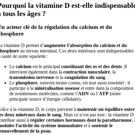
Pourquoi la vitamine D est-elle indispensabl
à tous les âges ?
n acteur clé de la régulation du calcium et du
phosphore
a vitamine D permet d’
augmenter l’absorption du calcium et du
hosphore
au niveau intestinal. Ces deux minéraux sont indispensables 
a santé de notre squelette :
Le
calcium
est le principal
constituant des os et des dents
. Il
intervient également dans la
contraction musculaire
, la
transmission nerveuse
et la
coagulation du sang
.
Le
phosphore
, souvent moins connu, est tout aussi essentiel : il
participe à la
minéralisation osseuse
et entre dans la composition
de nombreuses molécules, comme l’
ADN
ou l’
ATP
(notre
principale source d’énergie cellulaire).
râce à la vitamine D, le corps parvient à
maintenir un équilibre entre
es deux minéraux dans le sang
. Mais ce n’est pas tout : la vitamine D
ontribue aussi à
réguler certaines hormones dont la parathormone
, 
oduler l’activité du système immunitaire
et à
soutenir le
enouvellement de la peau
.