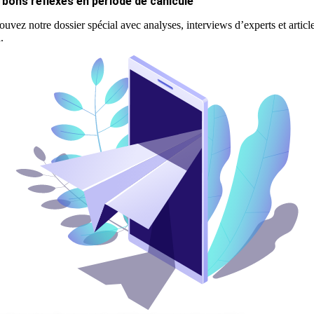
 bons réflexes en période de canicule
ouvez notre dossier spécial avec analyses, interviews d’experts et articl
.