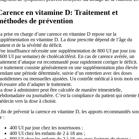
Carence en vitamine D: Traitement et
méthodes de prévention
a prise en charge d’une carence en vitamine D repose sur la
upplémentation en vitamine D. La dose prescrite dépend de l’âge du
atient et de la sévérité du déficit.
ne insuffisance nécessite une supplémentation de 800 UI par jour (ou
600 UI par semaine) de cholécalciférol.
En cas de carence avérée, un
raitement d’attaque est recommandé pour rapidement corriger le déficit.
e traitement consiste généralement en une supplémentation plus élevée
endant une période déterminée, suivie d’un entretien avec des doses
uotidiennes ou mensuelles ajustées.
Un contrôle médical à trois mois es
écessaire afin d’adapter le traitement.
a dose à administrer peut être calculée de manière trimestrielle,
ebdomadaire ou journalière. C’est la compliance du patient qui oriente 
édecin vers la dose à choisir.
fin de prévenir la carence en vitamine D, les apports recommandés son
e :
400 UI par jour chez les nourrissons ;
400 UI chez les enfants de 2 à 18 ans ;
800 UI chez les enfants de 2 à 18 ans avec facteurs de risque ;