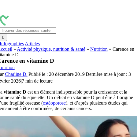
Passer
au
contenu
Rechercher:
Infographies
Articles
ccueil
»
Activité physique, nutrition & santé
»
Nutrition
»
Carence en
itamine D
arence en vitamine D
utrition
ar
Charline D.
|
Publié le : 20 décembre 2019
|
Dernière mise à jour : 3
évrier 2026
|
7 min de lecture
|
La
vitamine D
est un élément indispensable pour la croissance et la
onne santé du squelette. Un déficit en vitamine D peut être à l’origine
’une fragilité osseuse (
ostéoporose
), et d’après plusieurs études qui
emandent à être confirmées, de certains cancers.