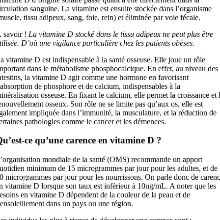
irculation sanguine. La vitamine est ensuite stockée dans l’organisme
muscle, tissu adipeux, sang, foie, rein) et éliminée par voie fécale.
 savoir !
La vitamine D stocké dans le tissu adipeux ne peut plus être
tilisée. D’où une vigilance particulière chez les patients obèses.
a vitamine D est indispensable à la santé osseuse. Elle joue un rôle
mportant dans le métabolisme phosphocalcique. En effet, au niveau des
ntestins, la vitamine D agit comme une hormone en favorisant
’absorption de phosphore et de calcium, indispensables à la
inéralisation osseuse. En fixant le calcium, elle permet la croissance et 
enouvellement osseux. Son rôle ne se limite pas qu’aux os, elle est
galement impliquée dans l’immunité, la musculature, et la réduction de
ertaines pathologies comme le cancer et les démences.
u’est-ce qu’une carence en vitamine D ?
’organisation mondiale de la santé (OMS) recommande un apport
uotidien minimum de 15 microgrammes par jour pour les adultes, et de
0 microgrammes par jour pour les nourrissons. On parle donc de caren
n vitamine D lorsque son taux est inférieur à 10ng/mL. A noter que les
esoins en vitamine D dépendent de la couleur de la peau et de
’ensoleillement dans un pays ou une région.