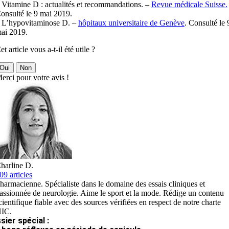
 Vitamine D : actualités et recommandations. –
Revue médicale Suisse.
onsulté le 9 mai 2019.
 L’hypovitaminose D. –
hôpitaux universitaire de Genève
. Consulté le 
ai 2019.
et article vous a-t-il été utile ?
Oui
Non
erci pour votre avis !
harline D.
09 articles
harmacienne. Spécialiste dans le domaine des essais cliniques et
assionnée de neurologie. Aime le sport et la mode. Rédige un contenu
cientifique fiable avec des sources vérifiées en respect de notre charte
IC.
sier spécial :