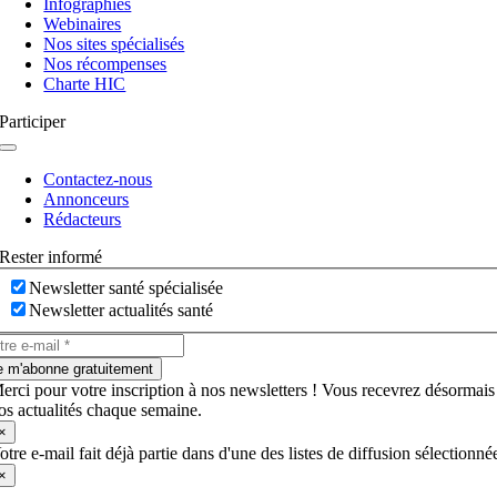
Infographies
Webinaires
Nos sites spécialisés
Nos récompenses
Charte HIC
Participer
Navigation
à
Contactez-nous
bascule
Annonceurs
Rédacteurs
Rester informé
Newsletter santé spécialisée
Newsletter actualités santé
e m'abonne gratuitement
erci pour votre inscription à nos newsletters ! Vous recevrez désormais
os actualités chaque semaine.
×
otre e-mail fait déjà partie dans d'une des listes de diffusion sélectionné
×