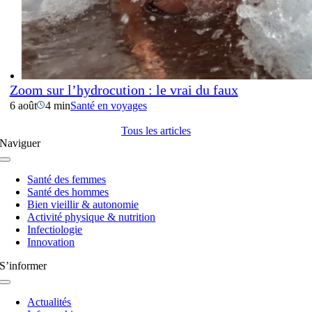
Zoom sur l’hydrocution : le vrai du faux
6 août
4 min
Santé en voyages
Tous les articles
Naviguer
Navigation
à
Santé des femmes
bascule
Santé des hommes
Bien vieillir & autonomie
Activité physique & nutrition
Infectiologie
Innovation
S’informer
Navigation
à
Actualités
bascule