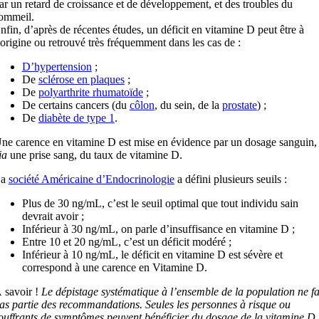
ar un retard de croissance et de développement, et des troubles du
ommeil.
nfin, d’après de récentes études, un déficit en vitamine D peut être à
’origine ou retrouvé très fréquemment dans les cas de :
D’hypertension
;
De
sclérose en plaques
;
De
polyarthrite rhumatoïde
;
De certains cancers (du
côlon
, du sein, de la
prostate
) ;
De
diabète de type 1
.
ne carence en vitamine D est mise en évidence par un dosage sanguin,
ia
une prise sang, du taux de vitamine D.
La
société Américaine d’Endocrinologie
a défini plusieurs seuils :
Plus de 30 ng/mL, c’est le seuil optimal que tout individu sain
devrait avoir ;
Inférieur à 30 ng/mL, on parle d’insuffisance en vitamine D ;
Entre 10 et 20 ng/mL, c’est un déficit modéré ;
Inférieur à 10 ng/mL, le déficit en vitamine D est sévère et
correspond à une carence en Vitamine D.
 savoir !
Le dépistage systématique à l’ensemble de la population ne fa
as partie des recommandations. Seules les personnes à risque ou
ouffrants de symptômes peuvent bénéficier du dosage de la vitamine D.