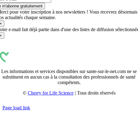
e m'abonne gratuitement
erci pour votre inscription à nos newsletters ! Vous recevrez désormais
os actualités chaque semaine.
×
otre e-mail fait déjà partie dans d'une des listes de diffusion sélectionné
×
Les informations et services disponibles sur sante-sur-le-net.com ne se
substituent en aucun cas à la consultation des professionnels de santé
compétents.
©
Cherry for Life Science
| Tous droits réservés
Créé avec
par
zakaru.studio
Page load link