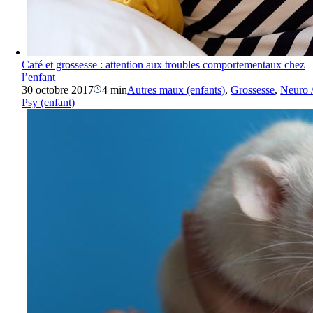
Café et grossesse : attention aux troubles comportementaux chez
l’enfant
30 octobre 2017
4 min
Autres maux (enfants)
,
Grossesse
,
Neuro 
Psy (enfant)