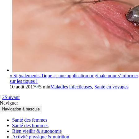
« Signalements-Tique », une application originale pour s’informer
sur les tiques !
10 août 2017
5 min
Maladies infectieuses
,
Santé en voyages
1
2
Suivant
Naviguer
Navigation à bascule
Santé des femmes
Santé des hommes
Bien vieillir & autonomie
Activité physique & nutrition