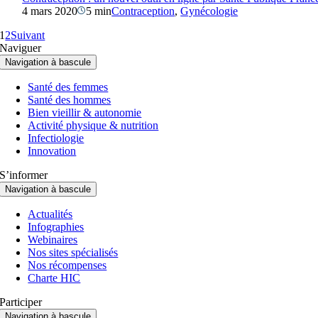
4 mars 2020
5 min
Contraception
,
Gynécologie
1
2
Suivant
Naviguer
Navigation à bascule
Santé des femmes
Santé des hommes
Bien vieillir & autonomie
Activité physique & nutrition
Infectiologie
Innovation
S’informer
Navigation à bascule
Actualités
Infographies
Webinaires
Nos sites spécialisés
Nos récompenses
Charte HIC
Participer
Navigation à bascule