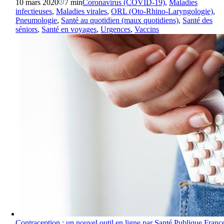
10 mars 2020
7 min
Coronavirus (COVID-19)
,
Maladies
infectieuses
,
Maladies virales
,
ORL (Oto-Rhino-Laryngologie)
,
Pneumologie
,
Santé au quotidien (maux quotidiens)
,
Santé des
séniors
,
Santé en voyages
,
Urgences
,
Vaccins
Contraception : un nouvel outil en ligne par Santé Publique Franc