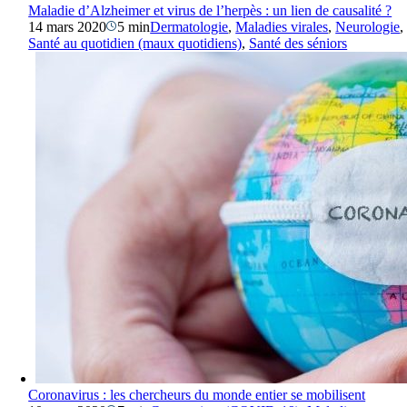
Maladie d’Alzheimer et virus de l’herpès : un lien de causalité ?
14 mars 2020
5 min
Dermatologie
,
Maladies virales
,
Neurologie
,
Santé au quotidien (maux quotidiens)
,
Santé des séniors
Coronavirus : les chercheurs du monde entier se mobilisent