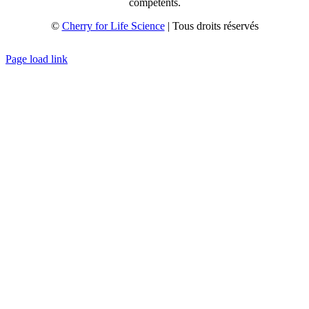
compétents.
©
Cherry for Life Science
| Tous droits réservés
Créé avec
par
zakaru.studio
Page load link