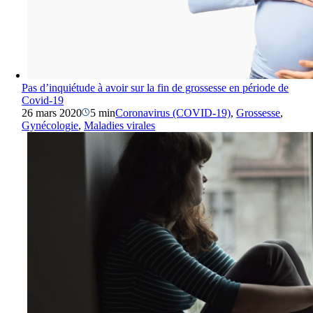
Pas d’inquiétude à avoir sur la fin de grossesse en période de
Covid-19
26 mars 2020
5 min
Coronavirus (COVID-19)
,
Grossesse
,
Gynécologie
,
Maladies virales