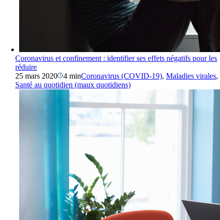
Coronavirus et confinement : identifier ses effets négatifs pour les
réduire
25 mars 2020
4 min
Coronavirus (COVID-19)
,
Maladies virales
,
Santé au quotidien (maux quotidiens)