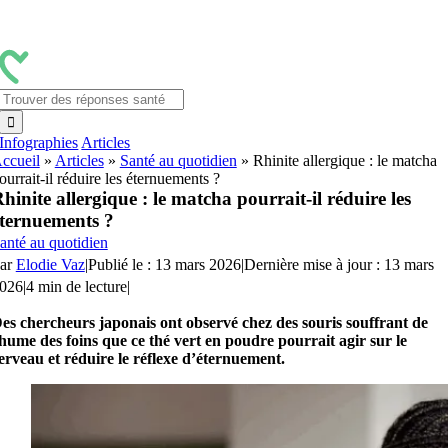
Passer
au
contenu
Rechercher:
Infographies
Articles
ccueil
»
Articles
»
Santé au quotidien
»
Rhinite allergique : le matcha
ourrait-il réduire les éternuements ?
hinite allergique : le matcha pourrait-il réduire les
ternuements ?
anté au quotidien
ar
Elodie Vaz
|
Publié le : 13 mars 2026
|
Dernière mise à jour : 13 mars
026
|
4 min de lecture
|
es chercheurs japonais ont observé chez des souris souffrant de
hume des foins que ce thé vert en poudre pourrait agir sur le
erveau et réduire le réflexe d’éternuement.