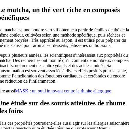
Le matcha, un thé vert riche en composés
bénéfiques
e matcha est une poudre vert vif obtenue à partir de feuilles de thé de la
ême couleur, cultivées selon une méthode spécifique, puis séchées et
inement broyées. Très apprécié au Japon, il est utilisé pour préparer du
hé mais aussi pour aromatiser desserts, pâtisseries ou boissons.
epuis plusieurs années, les scientifiques s’intéressent aux propriétés du
atcha. Des recherches ont montré qu’il contient de nombreux composé
ioactifs, notamment des antioxydants et des acides aminés. Sa
onsommation est souvent associée à divers effets positifs pour la santé,
omme l’amélioration des fonctions cardiaques et cérébrales ou encore
ne réduction de l’inflammation.
ire aussi
MASK : un outil innovant contre la rhinite allergique
Une étude sur des souris atteintes de rhume
des foins
ais ces propriétés pourraient-elles aussi agir sur les allergies saisonnièr
 C’est la question qu’a étudiée l’équipe du professeur Osamu