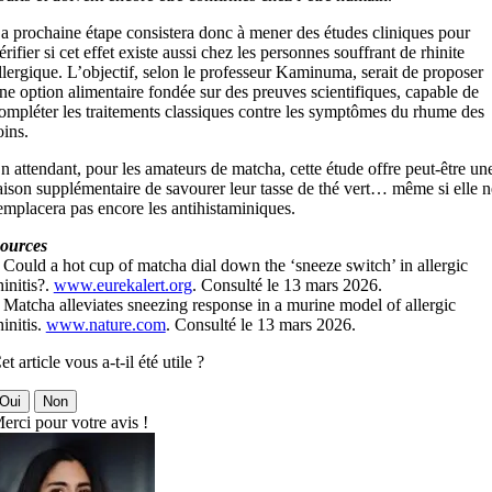
a prochaine étape consistera donc à mener des études cliniques pour
érifier si cet effet existe aussi chez les personnes souffrant de rhinite
llergique. L’objectif, selon le professeur Kaminuma, serait de proposer
ne option alimentaire fondée sur des preuves scientifiques, capable de
ompléter les traitements classiques contre les symptômes du rhume des
oins.
n attendant, pour les amateurs de matcha, cette étude offre peut-être un
aison supplémentaire de savourer leur tasse de thé vert… même si elle n
emplacera pas encore les antihistaminiques.
ources
 Could a hot cup of matcha dial down the ‘sneeze switch’ in allergic
hinitis?.
www.eurekalert.org
. Consulté le 13 mars 2026.
 Matcha alleviates sneezing response in a murine model of allergic
hinitis.
www.nature.com
. Consulté le 13 mars 2026.
et article vous a-t-il été utile ?
Oui
Non
erci pour votre avis !