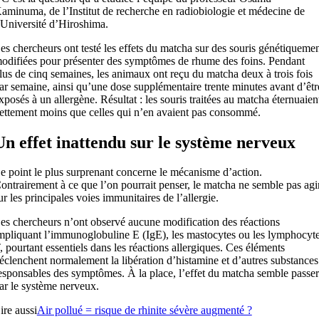
aminuma, de l’Institut de recherche en radiobiologie et médecine de
’Université d’Hiroshima.
es chercheurs ont testé les effets du matcha sur des souris génétiqueme
odifiées pour présenter des symptômes de rhume des foins. Pendant
lus de cinq semaines, les animaux ont reçu du matcha deux à trois fois
ar semaine, ainsi qu’une dose supplémentaire trente minutes avant d’êtr
xposés à un allergène. Résultat : les souris traitées au matcha éternuaien
ettement moins que celles qui n’en avaient pas consommé.
Un effet inattendu sur le système nerveux
e point le plus surprenant concerne le mécanisme d’action.
ontrairement à ce que l’on pourrait penser, le matcha ne semble pas agi
ur les principales voies immunitaires de l’allergie.
es chercheurs n’ont observé aucune modification des réactions
mpliquant l’immunoglobuline E (IgE), les mastocytes ou les lymphocyt
, pourtant essentiels dans les réactions allergiques. Ces éléments
éclenchent normalement la libération d’histamine et d’autres substances
esponsables des symptômes. À la place, l’effet du matcha semble passer
ar le système nerveux.
ire aussi
Air pollué = risque de rhinite sévère augmenté ?