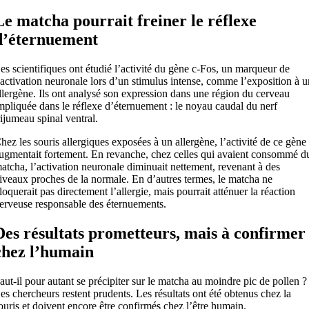
Le matcha pourrait freiner le réflexe
d’éternuement
es scientifiques ont étudié l’activité du gène c-Fos, un marqueur de
’activation neuronale lors d’un stimulus intense, comme l’exposition à u
llergène. Ils ont analysé son expression dans une région du cerveau
mpliquée dans le réflexe d’éternuement : le noyau caudal du nerf
rijumeau spinal ventral.
hez les souris allergiques exposées à un allergène, l’activité de ce gène
ugmentait fortement. En revanche, chez celles qui avaient consommé d
atcha, l’activation neuronale diminuait nettement, revenant à des
iveaux proches de la normale. En d’autres termes, le matcha ne
loquerait pas directement l’allergie, mais pourrait atténuer la réaction
erveuse responsable des éternuements.
Des résultats prometteurs, mais à confirmer
chez l’humain
aut-il pour autant se précipiter sur le matcha au moindre pic de pollen ?
es chercheurs restent prudents. Les résultats ont été obtenus chez la
ouris et doivent encore être confirmés chez l’être humain.