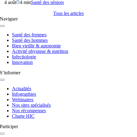
4 août
4 min
Santé des séniors
Tous les articles
Naviguer
Navigation
à
Santé des femmes
bascule
Santé des hommes
Bien vieillir & autonomie
Activité physique & nutrition
Infectiologie
Innovation
S’informer
Navigation
à
Actualités
bascule
Infographies
Webinaires
Nos sites spécialisés
Nos récompenses
Charte HIC
Participer
Navigation