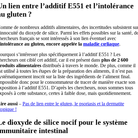
Un lien entre l’additif E551 et
l’intolérance
au gluten ?
omme de nombreux additifs alimentaires, des incertitudes subsistent su
’innocuité du dioxyde de silice. Parmi les effets possibles sur la santé, d
hercheurs français se sont intéressés à son lien éventuel avec
’intolérance au gluten, encore appelée la
maladie cœliaque
.
ourquoi s’intéresser plus spécifiquement à l’additif E551 ? Les
hercheurs ont ciblé cet additif, car il est présent dans
plus de 2 600
roduits alimentaires
distribués à travers le monde. De plus, comme il
st utilisé à toutes les étapes de la préparation des aliments, il n’est pas
ystématiquement inscrit sur la liste des ingrédients de l’aliment final.
mpossible donc pour le consommateur de tracer de manière exacte son
xposition à l’additif E551. D’après les chercheurs, nous sommes tous
xposés à cette substance, certes à faible dose, mais quotidiennement.
ire aussi
–
Pas de lien entre le gluten, le psoriasis et la dermatite
topique !
Le dioxyde de silice nocif pour le système
immunitaire intestinal