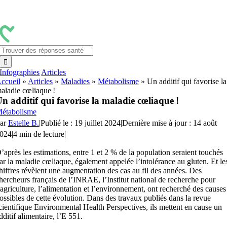
Passer
au
contenu
Rechercher:
Infographies
Articles
ccueil
»
Articles
»
Maladies
»
Métabolisme
»
Un additif qui favorise la
aladie cœliaque !
n additif qui favorise la maladie cœliaque !
étabolisme
ar
Estelle B.
|
Publié le : 19 juillet 2024
|
Dernière mise à jour : 14 août
024
|
4 min de lecture
|
’après les estimations, entre 1 et 2 % de la population seraient touchés
ar
la maladie cœliaque, également appelée l’intolérance au gluten
. Et le
hiffres
révèlent
une augmentation des cas au fil des années. Des
hercheurs français de l’INRAE, l’
Institut national de recherche pour
’agriculture, l’alimentation et l’environnement
, ont recherché des causes
ossibles de cette évolution. Dans des travaux publiés dans la revue
cientifique
Environmental
Health
Perspectives
, ils
mettent en cause
un
dditif alimentaire, l’E 551.