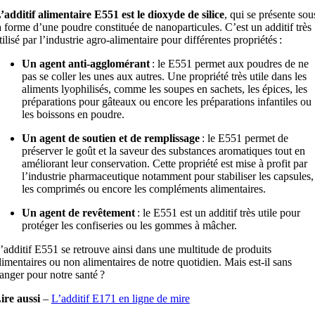
’additif alimentaire E551 est le dioxyde de silice
, qui se présente sou
a forme d’une poudre constituée de nanoparticules. C’est un additif très
tilisé par l’industrie agro-alimentaire pour différentes propriétés :
Un agent anti-agglomérant
: le E551 permet aux poudres de ne
pas se coller les unes aux autres. Une propriété très utile dans les
aliments lyophilisés, comme les soupes en sachets, les épices, les
préparations pour gâteaux ou encore les préparations infantiles ou
les boissons en poudre.
Un agent de soutien et de remplissage
: le E551 permet de
préserver le goût et la saveur des substances aromatiques tout en
améliorant leur conservation. Cette propriété est mise à profit par
l’industrie pharmaceutique notamment pour stabiliser les capsules,
les comprimés ou encore les compléments alimentaires.
Un agent de revêtement
: le E551 est un additif très utile pour
protéger les confiseries ou les gommes à mâcher.
’additif E551 se retrouve ainsi dans une multitude de produits
limentaires ou non alimentaires de notre quotidien. Mais est-il sans
anger pour notre santé ?
ire aussi
–
L’additif E171 en ligne de mire