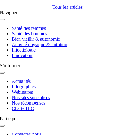
Tous les articles
Naviguer
Navigation
à
Santé des femmes
bascule
Santé des hommes
Bien vieillir & autonomie
Activité physique & nutrition
Infectiologie
Innovation
S’informer
Navigation
à
Actualités
bascule
Infographies
Webinaires
Nos sites spécialisés
Nos récompenses
Charte HIC
Participer
Navigation
à
Contactez-nous