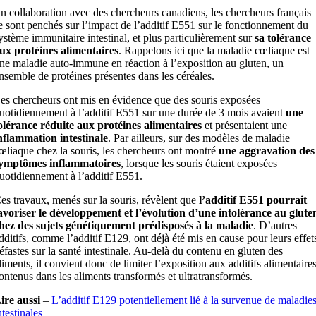
n collaboration avec des chercheurs canadiens, les chercheurs français
e sont penchés sur l’impact de l’additif E551 sur le fonctionnement du
ystème immunitaire intestinal, et plus particulièrement sur
sa tolérance
ux protéines alimentaires
. Rappelons ici que la maladie cœliaque est
ne maladie auto-immune en réaction à l’exposition au gluten, un
nsemble de protéines présentes dans les céréales.
es chercheurs ont mis en évidence que des souris exposées
uotidiennement à l’additif E551 sur une durée de 3 mois avaient
une
olérance réduite aux protéines alimentaires
et présentaient une
nflammation intestinale
. Par ailleurs, sur des modèles de maladie
œliaque chez la souris, les chercheurs ont montré
une aggravation des
ymptômes inflammatoires
, lorsque les souris étaient exposées
uotidiennement à l’additif E551.
es travaux, menés sur la souris, révèlent que
l’additif E551 pourrait
avoriser le développement et l’évolution d’une intolérance au glute
hez des sujets génétiquement prédisposés à la maladie
. D’autres
dditifs, comme l’additif E129, ont déjà été mis en cause pour leurs effet
éfastes sur la santé intestinale. Au-delà du contenu en gluten des
liments, il convient donc de limiter l’exposition aux additifs alimentaires
ontenus dans les aliments transformés et ultratransformés.
ire aussi
–
L’additif E129 potentiellement lié à la survenue de maladie
ntestinales