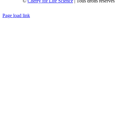
©
Cherry for Life Science
| Tous droits réservés
Créé avec
par
zakaru.studio
Page load link