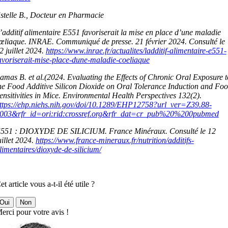
stelle B., Docteur en Pharmacie
’additif alimentaire E551 favoriserait la mise en place d’une maladie
œliaque. INRAE. Communiqué de presse. 21 février 2024. Consulté le
2 juillet 2024.
https://www.inrae.fr/actualites/ladditif-alimentaire-e551-
avoriserait-mise-place-dune-maladie-coeliaque
amas B. et al.(2024. Evaluating the Effects of Chronic Oral Exposure t
he Food Additive Silicon Dioxide on Oral Tolerance Induction and Fo
ensitivities in Mice. Environmental Health Perspectives 132(2).
ttps://ehp.niehs.nih.gov/doi/10.1289/EHP12758?url_ver=Z39.88-
003&rfr_id=ori:rid:crossref.org&rfr_dat=cr_pub%20%200pubmed
551 : DIOXYDE DE SILICIUM.
France Minéraux. Consulté le 12
uillet 2024.
https://www.france-mineraux.fr/nutrition/additifs-
limentaires/dioxyde-de-silicium/
et article vous a-t-il été utile ?
Oui
Non
erci pour votre avis !