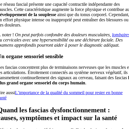
e réseau fascial présente une capacité contractile indépendante des
uscles. Cette caractéristique augmente la force physique et contribue a
éveloppement de la souplesse
ainsi que du tonus corporel. Cependant
n effort physique intense ou inapproprié peut entraîner des blessures ou
es douleurs.
 noter !
On peut parfois confondre des douleurs musculaires,
lombaire
u cervicales avec une hypersensibilité ou une déchirure faciale. Des
xamens approfondis pourront aider à poser le diagnostic adéquat.
n organe sensoriel sensible
es fascias concentrent plus de terminaisons nerveuses que les muscles e
es articulations. Étroitement connectés au système nerveux végétatif, ils
ransmettent continuellement des signaux au cerveau, faisant des fascias
lus grand organe sensoriel du corps humain
.
ire aussi
L’importance de la qualité du sommeil pour rester en bonne
anté
Quand les fascias dysfonctionnement :
causes, symptômes et impact sur la santé