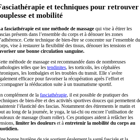
Fasciathérapie et techniques pour retrouver
souplesse et mobilité
a fasciathérapie est une méthode de massage
qui vise à étirer les
ascias présents dans l’ensemble du corps et à dénouer les zones
’adhérence. Cette technique de bien-être se concentre sur l’ensemble d
orps, vise à restaurer la flexibilité des tissus, dénouer les tensions et
avoriser une bonne circulation sanguine.
ette méthode de massage est recommandée dans de nombreuses
athologies telles que les
tendinites
, les torticolis, les céphalées
hroniques, les lombalgies et les troubles du transit. Elle s’avère
galement efficace pour favoriser la récupération après l’effort et
ccompagner la rééducation suite à un traumatisme sportif.
n complément de la
fasciathérapie
, il est possible de pratiquer des
echniques de bien-être et des activités sportives douces qui permettent d
aintenir l’élasticité des fascias. Notamment des étirements le matin et
out au long de la journée, le yoga, le tai-chi ou encore l’utilisation de
ouleaux de massage (foam roller). Ces pratiques aident à relâcher les
ensions,
limiter les douleurs
et à
entretenir la mobilité du corps au
uotidien.
ne bonne hygiène de vie soutient également la santé fasciale et la