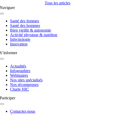
Tous les articles
Naviguer
Navigation
à
Santé des femmes
bascule
Santé des hommes
Bien vieillir & autonomie
Activité physique & nutrition
Infectiologie
Innovation
S’informer
Navigation
à
Actualités
bascule
Infographies
Webinaires
Nos sites spécialisés
Nos récompenses
Charte HIC
Participer
Navigation
à
Contactez-nous
bascule