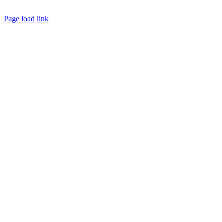
Créé avec
par
zakaru.studio
Page load link