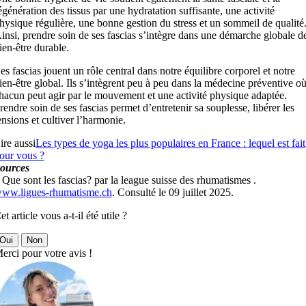
égénération des tissus par une hydratation suffisante, une activité
hysique régulière, une bonne gestion du stress et un sommeil de qualité
insi, prendre soin de ses fascias s’intègre dans une démarche globale d
ien-être durable.
es fascias jouent un rôle central dans notre équilibre corporel et notre
ien-être global. Ils s’intègrent peu à peu dans la médecine préventive o
hacun peut agir par le mouvement et une activité physique adaptée.
rendre soin de ses fascias permet d’entretenir sa souplesse, libérer les
ensions et cultiver l’harmonie.
ire aussi
Les types de yoga les plus populaires en France : lequel est fait
our vous ?
ources
 Que sont les fascias? par la league suisse des rhumatismes .
ww.ligues-rhumatisme.ch
. Consulté le 09 juillet 2025.
et article vous a-t-il été utile ?
Oui
Non
erci pour votre avis !