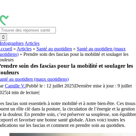
Passer
au
contenu
Rechercher:
Infographies
Articles
ccueil
»
Articles
»
Santé au quotidien
»
Santé au quotidien (maux
uotidiens)
»
Prendre soin des fascias pour la mobilité et soulager les
ouleurs
rendre soin des fascias pour la mobilité et soulager les
ouleurs
anté au quotidien (maux quotidiens)
ar
Camille V.
|
Publié le : 12 juillet 2025
|
Dernière mise à jour : 9 juillet
025
|
4 min de lecture
|
es fascias sont essentiels à notre mobilité et à notre bien-être. Ces tissus
ouent un rôle clé dans la posture, la circulation de l’énergie et la gestion
e la douleur. En prendre soin, c’est préserver sa souplesse, son équilibr
orporel et favoriser une bonne santé globale. Alors voici toutes les
ndications sur les fascias et comment en prendre soin au quotidien.