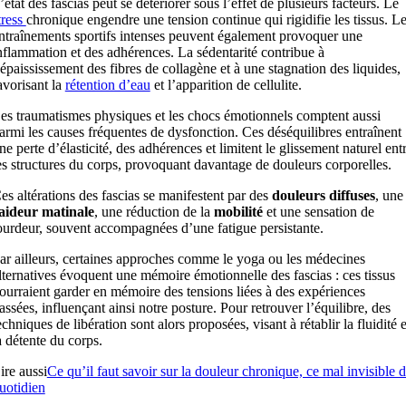
’état des fascias peut se détériorer sous l’effet de plusieurs facteurs. Le
tress
chronique engendre une tension continue qui rigidifie les tissus. L
ntraînements sportifs intenses peuvent également provoquer une
nflammation et des adhérences. La sédentarité contribue à
’épaississement des fibres de collagène et à une stagnation des liquides,
avorisant la
rétention d’eau
et l’apparition de cellulite.
es traumatismes physiques et les chocs émotionnels comptent aussi
armi les causes fréquentes de dysfonction. Ces déséquilibres entraînent
ne perte d’élasticité, des adhérences et limitent le glissement naturel ent
es structures du corps, provoquant davantage de douleurs corporelles.
es altérations des fascias se manifestent par des
douleurs diffuses
, une
aideur matinale
, une réduction de la
mobilité
et une sensation de
ourdeur, souvent accompagnées d’une fatigue persistante.
ar ailleurs, certaines approches comme le yoga ou les médecines
lternatives évoquent une mémoire émotionnelle des fascias : ces tissus
ourraient garder en mémoire des tensions liées à des expériences
assées, influençant ainsi notre posture. Pour retrouver l’équilibre, des
echniques de libération sont alors proposées, visant à rétablir la fluidité e
a détente du corps.
ire aussi
Ce qu’il faut savoir sur la douleur chronique, ce mal invisible 
uotidien