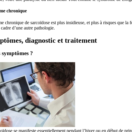
rme chronique
e chronique de sarcoïdose est plus insidieuse, et plus à risques que la 
 cadre d’une autre pathologie.
tômes, diagnostic et traitement
s symptômes ?
oïdose se manifeste essentiellement pendant l’hiver ou en début de pri