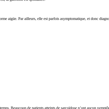
forme aigüe. Par ailleurs, elle est parfois asymptomatique, et donc diagn
ntemps. Beaucoup de patients atteints de sarcoïdose n’ont aucun symptô