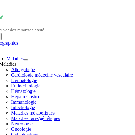
Passer
au
contenu
chercher:
fographies
avigation
Maladies
ascule
Maladies
Allergologie
Cardiologie médecine vasculaire
Dermatologie
Endocrinologie
Hématologie
Hépato Gastro
Immunologie
Infectiologie
Maladies métaboliques
Maladies rares/génétiques
Neurologie
Oncologie
Ophtalmologie