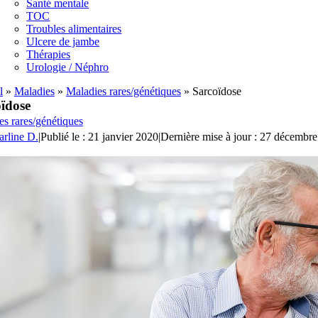
Santé mentale
TOC
Troubles alimentaires
Ulcere de jambe
Thérapies
Urologie / Néphro
l
»
Maladies
»
Maladies rares/génétiques
»
Sarcoïdose
ïdose
es rares/génétiques
arline D.
|
Publié le : 21 janvier 2020
|
Dernière mise à jour : 27 décembr