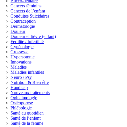
Bucco-dentaire
Cancers féminins
Cancers de l’enfant
Conduites Suicidaires
Contraception
Dermatologie
Douleur
Douleur et fièvre (enfant)
Fertilité / Infertilité
Gynécologie
Grossesse
Hypersomnie
Innovations
Maladies
Maladies infantiles
Neuro / Psy
Nutrition & Bien-être
Handicap
Nouveaux traitements
Ophtalmologie
Ostéoporose
Phlébologie
Santé au quotidien
Santé de l’enfant
Santé de la femme