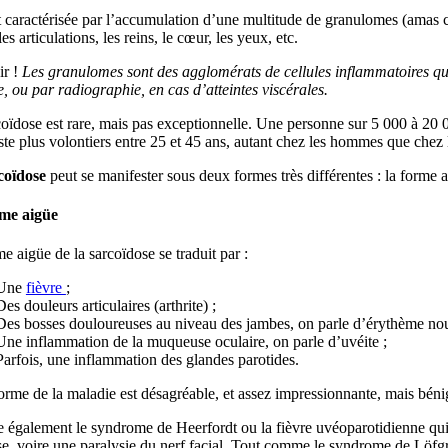
t caractérisée par l’accumulation d’une multitude de granulomes (amas ce
les articulations, les reins, le cœur, les yeux, etc.
r !
Les granulomes sont des agglomérats de cellules inflammatoires qui
, ou par radiographie, en cas d’atteintes viscérales
.
oïdose est rare, mais pas exceptionnelle. Une personne sur 5 000 à 20 
te plus volontiers entre 25 et 45 ans, autant chez les hommes que chez
coïdose
peut se manifester sous deux formes très différentes : la forme
me aigüe
e aigüe de la sarcoïdose se traduit par :
Une
fièvre
;
Des douleurs articulaires (arthrite) ;
Des bosses douloureuses au niveau des jambes, on parle d’érythème no
Une inflammation de la muqueuse oculaire, on parle d’uvéite ;
Parfois, une inflammation des glandes parotides.
orme de la maladie est désagréable, et assez impressionnante, mais bén
te également le syndrome de Heerfordt ou la fièvre uvéoparotidienne qui
se, voire une paralysie du nerf facial. Tout comme le syndrome de Löfgr