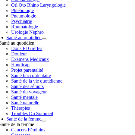
Orl Oto Rhino Laryngologie
Phlébologie
Pneumologie
Psychiatrie
Rhumatologie
Urologie Nephro
Santé au quotidien
Santé au quotidien
Dons Et Greffes
Douleur
Examens Medicaux
Handicap
Projet parentalité
Santé bucco-dentaire
Santé de la vie quotidienne
Santé des séniors
Santé du voyageur
Santé mentale
Santé naturelle
Thérapies
Troubles Du Sommeil
Santé de la femme
Santé de la femme
Cancers Féminins