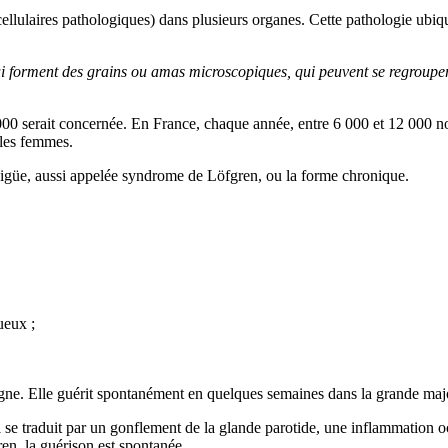
llulaires pathologiques) dans plusieurs organes. Cette pathologie ubiqui
 forment des grains ou amas microscopiques, qui peuvent se regrouper j
000 serait concernée. En France, chaque année, entre 6 000 et 12 000 n
 les femmes.
 aigüe, aussi appelée syndrome de Löfgren, ou la forme chronique.
ueux ;
igne. Elle guérit spontanément en quelques semaines dans la grande majo
 se traduit par un gonflement de la glande parotide, une inflammation oc
en, la guérison est spontanée.