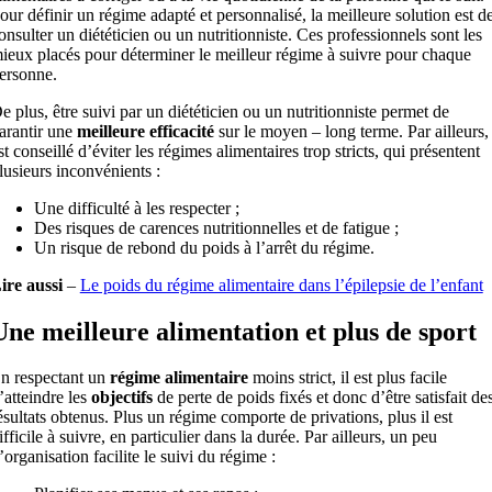
our définir un régime adapté et personnalisé, la meilleure solution est d
onsulter un diététicien ou un nutritionniste. Ces professionnels sont les
ieux placés pour déterminer le meilleur régime à suivre pour chaque
ersonne.
e plus, être suivi par un diététicien ou un nutritionniste permet de
arantir une
meilleure efficacité
sur le moyen – long terme. Par ailleurs, 
st conseillé d’éviter les régimes alimentaires trop stricts, qui présentent
lusieurs inconvénients :
Une difficulté à les respecter ;
Des risques de carences nutritionnelles et de fatigue ;
Un risque de rebond du poids à l’arrêt du régime.
ire aussi
–
Le poids du régime alimentaire dans l’épilepsie de l’enfant
Une meilleure alimentation et plus de sport
n respectant un
régime alimentaire
moins strict, il est plus facile
’atteindre les
objectifs
de perte de poids fixés et donc d’être satisfait de
ésultats obtenus. Plus un régime comporte de privations, plus il est
ifficile à suivre, en particulier dans la durée. Par ailleurs, un peu
’organisation facilite le suivi du régime :