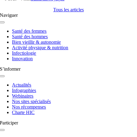
Tous les articles
Naviguer
Navigation
à
Santé des femmes
bascule
Santé des hommes
Bien vieillir & autonomie
Activité physique & nutrition
Infectiologie
Innovation
S’informer
Navigation
à
Actualités
bascule
Infographies
Webinaires
Nos sites spécialisés
Nos récompenses
Charte HIC
Participer
Navigation
à