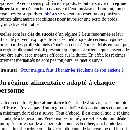
epousser. Avec ou sans problème de poids, le fait de suivre un
régime
limentaire
ne déclenche pas souvent l’enthousiasme. Pourtant, toutes l
ersonnes en surpoids ou
obèses
se voient proposer un ou plusieurs
égimes alimentaires spécifiques pour favoriser une perte de poids
ignificative et durable.
uelles sont les
clés du succès
d’un régime ? Leur renommée et leur
fficacité peuvent expliquer le succès médiatique de certains régimes,
ortés par des professionnels réputés ou des célébrités. Mais en pratique,
n régime alimentaire doit présenter quelques caractéristiques essentielle
our être suivi et se montrer efficace sur la durée. En effet, les régimes
ortement médiatisés ne sont pas toujours les mieux suivis.
ire aussi
–
Pour maigrir, faut-il bannir les féculents de son assiette ?
Un régime alimentaire adapté à chaque
personne
videmment, le
régime alimentaire
idéal, facile à suivre, sans contraint
t efficace, n’existe pas. Tout régime entraîne des contraintes et comport
n minimum de règles à suivre. Tout d’abord, il est crucial que le régime
oit adapté à la personne. Personnaliser un régime est la solution idéale
our qu’il corresponde à la perte de poids recherchée, aux habitudes
limentaires à corriger ou à la vie quotidienne de la personne qui le suit.