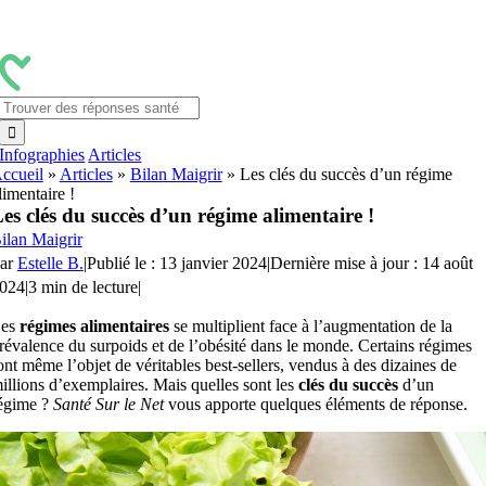
Passer
au
contenu
Rechercher:
Infographies
Articles
ccueil
»
Articles
»
Bilan Maigrir
»
Les clés du succès d’un régime
limentaire !
es clés du succès d’un régime alimentaire !
ilan Maigrir
ar
Estelle B.
|
Publié le : 13 janvier 2024
|
Dernière mise à jour : 14 août
024
|
3 min de lecture
|
es
régimes alimentaires
se multiplient face à l’augmentation de la
révalence du surpoids et de l’obésité dans le monde. Certains régimes
ont même l’objet de véritables best-sellers, vendus à des dizaines de
illions d’exemplaires. Mais quelles sont les
clés du succès
d’un
égime ?
Santé Sur le Net
vous apporte quelques éléments de réponse.