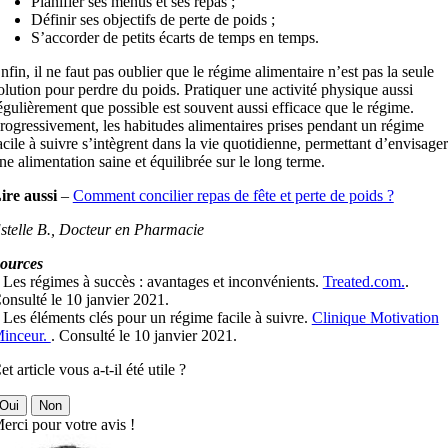
Planifier ses menus et ses repas ;
Définir ses objectifs de perte de poids ;
S’accorder de petits écarts de temps en temps.
nfin, il ne faut pas oublier que le régime alimentaire n’est pas la seule
olution pour perdre du poids. Pratiquer une activité physique aussi
égulièrement que possible est souvent aussi efficace que le régime.
rogressivement, les habitudes alimentaires prises pendant un régime
acile à suivre s’intègrent dans la vie quotidienne, permettant d’envisager
ne alimentation saine et équilibrée sur le long terme.
ire aussi
–
Comment concilier repas de fête et perte de poids ?
stelle B., Docteur en Pharmacie
ources
 Les régimes à succès : avantages et inconvénients.
Treated.com.
.
onsulté le 10 janvier 2021.
 Les éléments clés pour un régime facile à suivre.
Clinique Motivation
inceur.
. Consulté le 10 janvier 2021.
et article vous a-t-il été utile ?
Oui
Non
erci pour votre avis !