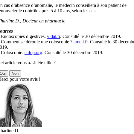
n cas d’absence d’anomalie, le médecin conseillera à son patient de
enouveler le contrôle après 5 à 10 ans, selon les cas.
harline D., Docteur en pharmacie
ources
 Endoscopies digestives.
vidal.fr
. Consulté le 30 décembre 2019.
 Comment se déroule une coloscopie ?
ameli.fr
. Consulté le 30 décemb
019.
 Coloscopie.
snfcp.org
. Consulté le 30 décembre 2019.
et article vous a-t-il été utile ?
Oui
Non
erci pour votre avis !
harline D.