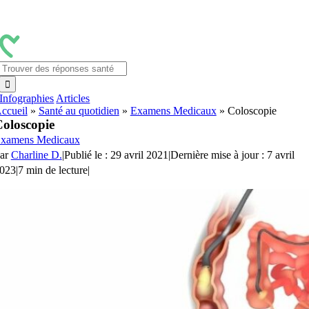
Passer
au
contenu
Rechercher:
Infographies
Articles
ccueil
»
Santé au quotidien
»
Examens Medicaux
»
Coloscopie
oloscopie
xamens Medicaux
ar
Charline D.
|
Publié le : 29 avril 2021
|
Dernière mise à jour : 7 avril
023
|
7 min de lecture
|