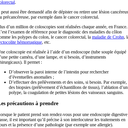
olorectal
.
l peut aussi être demandé afin de dépister ou retirer une lésion cancéreu
u précancéreuse, par exemple dans le cancer colorectal.
lus d’un million de coloscopies sont réalisées chaque année, en France.
’est l’examen de référence pour le diagnostic des maladies du côlon
omme les polypes du colon, le cancer colorectal, la
maladie de Crohn
, l
ectocolite hémorragique
, etc.
ne coloscopie est réalisée à l’aide d’un endoscope (tube souple équipé
’une petite caméra, d’une lampe, et si besoin, d’instruments
hirurgicaux). Il permet :
D’observer la paroi interne de l’intestin pour rechercher
d’éventuelles anomalies ;
D’effectuer des prélèvements et des soins, si besoin. Par exemple,
des biopsies (prélèvement d’échantillons de tissus), l’ablation d’un
polype, la coagulation de petites lésions des vaisseaux sanguins.
es précautions à prendre
orsque le patient prend son rendez-vous pour une endoscopie digestive
asse, il est important qu’il précise à son interlocuteur les traitements en
ours et la présence d’une pathologie (par exemple une allergie).