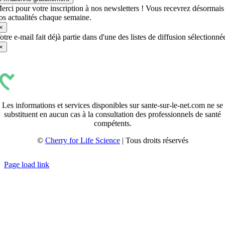
erci pour votre inscription à nos newsletters ! Vous recevrez désormais
os actualités chaque semaine.
×
otre e-mail fait déjà partie dans d'une des listes de diffusion sélectionné
×
Les informations et services disponibles sur sante-sur-le-net.com ne se
substituent en aucun cas à la consultation des professionnels de santé
compétents.
©
Cherry for Life Science
| Tous droits réservés
Créé avec
par
zakaru.studio
Page load link