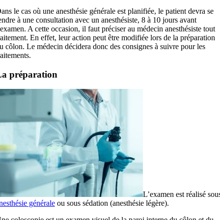
ans le cas où une anesthésie générale est planifiée, le patient devra se
endre à une consultation avec un anesthésiste, 8 à 10 jours avant
’examen. A cette occasion, il faut préciser au médecin anesthésiste tout
raitement. En effet, leur action peut être modifiée lors de la préparation
u côlon. Le médecin décidera donc des consignes à suivre pour les
raitements.
a préparation
L’examen est réalisé sou
nesthésie générale
ou sous sédation (anesthésie légère).
ne coloscopie est un examen visuel de la paroi interne du côlon et du