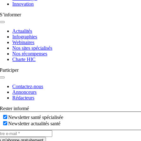
Innovation
S’informer
Navigation
à
Actualités
bascule
Infographies
Webinaires
Nos sites spécialisés
Nos récompenses
Charte HIC
Participer
Navigation
à
Contactez-nous
bascule
Annonceurs
Rédacteurs
Rester informé
Newsletter santé spécialisée
Newsletter actualités santé
e m'abonne gratuitement