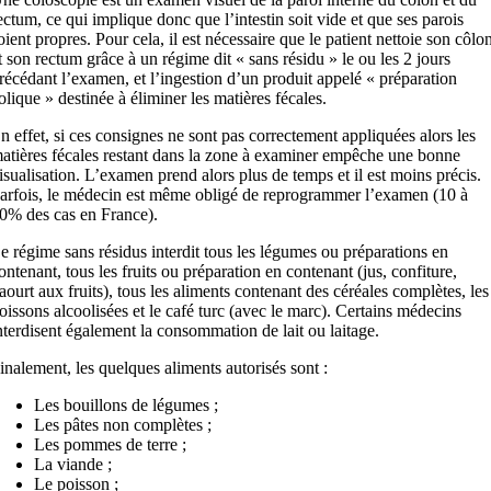
ectum, ce qui implique donc que l’intestin soit vide et que ses parois
oient propres. Pour cela, il est nécessaire que le patient nettoie son côlo
t son rectum grâce à un régime dit « sans résidu » le ou les 2 jours
récédant l’examen, et l’ingestion d’un produit appelé « préparation
olique » destinée à éliminer les matières fécales.
n effet, si ces consignes ne sont pas correctement appliquées alors les
atières fécales restant dans la zone à examiner empêche une bonne
isualisation. L’examen prend alors plus de temps et il est moins précis.
arfois, le médecin est même obligé de reprogrammer l’examen (10 à
0% des cas en France).
e régime sans résidus interdit tous les légumes ou préparations en
ontenant, tous les fruits ou préparation en contenant (jus, confiture,
aourt aux fruits), tous les aliments contenant des céréales complètes, les
oissons alcoolisées et le café turc (avec le marc). Certains médecins
nterdisent également la consommation de lait ou laitage.
inalement, les quelques aliments autorisés sont :
Les bouillons de légumes ;
Les pâtes non complètes ;
Les pommes de terre ;
La viande ;
Le poisson ;