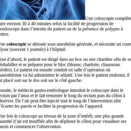
Une coloscopie complèt
ure environ 30 à 40 minutes selon la facilité de progression de
’endoscope dans l’intestin du patient ou de la présence de polypes à
etirer.
Une
coloscopie
se déroule sous anesthésie générale, et nécessite un cour
éjour (souvent 1 journée) à l’hôpital.
out d’abord, le patient est dirigé dans un box ou une chambre afin de s
éshabiller et se préparer pour le bloc (blouse, charlotte, chaussons
tériles). Le patient est ensuite conduit en salle d’opération où
’anesthésiste va lui administrer le sédatif. Une fois le patient endormi, il
st placé soit sur le dos soit sur le côté gauche.
nsuite, le médecin gastro-entérologue introduit le coloscope dans le
ectum par l’anus et le fait remonter le long du rectum puis du côlon à
bserver. De l’air peut être injecté tout le long de l’intervention afin
’écarter les parois et faciliter la progression de l’appareil.
ne fois le coloscope au niveau de la zone d’intérêt, une plus grande
uantité d’air est insufflée afin de déplisser le côlon pour visualiser ses
arois et commencer l’observation.