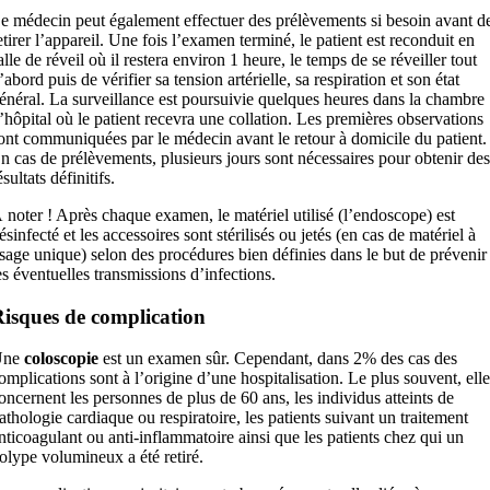
e médecin peut également effectuer des prélèvements si besoin avant d
etirer l’appareil. Une fois l’examen terminé, le patient est reconduit en
alle de réveil où il restera environ 1 heure, le temps de se réveiller tout
’abord puis de vérifier sa tension artérielle, sa respiration et son état
énéral. La surveillance est poursuivie quelques heures dans la chambre
’hôpital où le patient recevra une collation. Les premières observations
ont communiquées par le médecin avant le retour à domicile du patient.
n cas de prélèvements, plusieurs jours sont nécessaires pour obtenir des
ésultats définitifs.
 noter !
Après chaque examen, le matériel utilisé (l’endoscope) est
ésinfecté et les accessoires sont stérilisés ou jetés (en cas de matériel à
sage unique) selon des procédures bien définies dans le but de prévenir
es éventuelles transmissions d’infections.
isques de complication
Une
coloscopie
est un examen sûr. Cependant, dans 2% des cas des
omplications sont à l’origine d’une hospitalisation. Le plus souvent, elle
oncernent les personnes de plus de 60 ans, les individus atteints de
athologie cardiaque ou respiratoire, les patients suivant un traitement
nticoagulant ou anti-inflammatoire ainsi que les patients chez qui un
olype volumineux a été retiré.