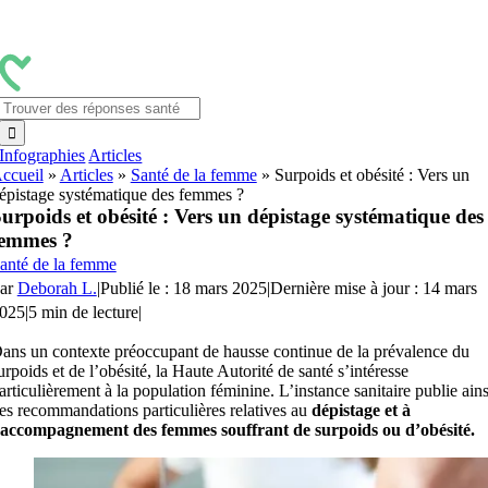
Passer
au
contenu
Rechercher:
Infographies
Articles
ccueil
»
Articles
»
Santé de la femme
»
Surpoids et obésité : Vers un
épistage systématique des femmes ?
urpoids et obésité : Vers un dépistage systématique des
femmes ?
anté de la femme
ar
Deborah L.
|
Publié le : 18 mars 2025
|
Dernière mise à jour : 14 mars
025
|
5 min de lecture
|
ans un contexte préoccupant de hausse continue de la prévalence du
urpoids et de l’obésité, la Haute Autorité de santé s’intéresse
articulièrement à la population féminine. L’instance sanitaire publie ains
es recommandations particulières relatives au
dépistage et à
’accompagnement des femmes souffrant de surpoids ou d’obésité.