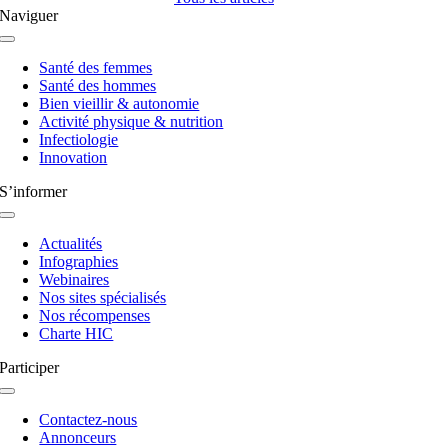
Naviguer
Navigation
à
Santé des femmes
bascule
Santé des hommes
Bien vieillir & autonomie
Activité physique & nutrition
Infectiologie
Innovation
S’informer
Navigation
à
Actualités
bascule
Infographies
Webinaires
Nos sites spécialisés
Nos récompenses
Charte HIC
Participer
Navigation
à
Contactez-nous
bascule
Annonceurs