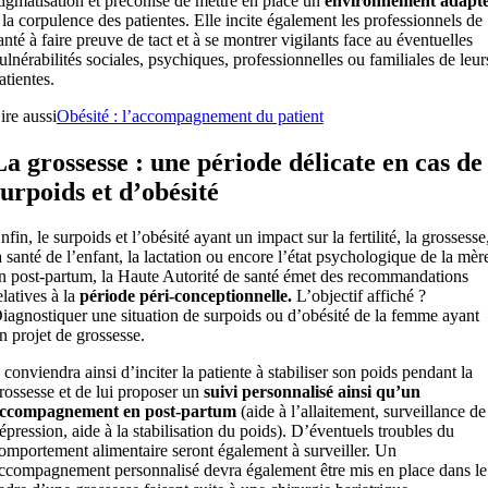
tigmatisation et préconise de mettre en place un
environnement adapt
 la corpulence des patientes. Elle incite également les professionnels de
anté à faire preuve de tact et à se montrer vigilants face au éventuelles
ulnérabilités sociales, psychiques, professionnelles ou familiales de leur
atientes.
ire aussi
Obésité : l’accompagnement du patient
La grossesse : une période délicate en cas de
surpoids et d’obésité
nfin, le surpoids et l’obésité ayant un impact sur la fertilité, la grossesse
a santé de l’enfant, la lactation ou encore l’état psychologique de la mèr
n post-partum, la Haute Autorité de santé émet des recommandations
elatives à la
période péri-conceptionnelle.
L’objectif affiché ?
iagnostiquer une situation de surpoids ou d’obésité de la femme ayant
n projet de grossesse.
l conviendra ainsi d’inciter la patiente à stabiliser son poids pendant la
rossesse et de lui proposer un
suivi personnalisé ainsi qu’un
ccompagnement en post-partum
(aide à l’allaitement, surveillance de
épression, aide à la stabilisation du poids). D’éventuels troubles du
omportement alimentaire seront également à surveiller. Un
ccompagnement personnalisé devra également être mis en place dans le