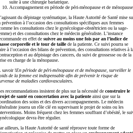
suite à une chirurgie bariatrique.
Accompagnement en période de péri-ménopause et de ménopause
’agissant du dépistage systématique, la Haute Autorité de Santé mise su
a prévention à l’occasion des consultations spécifiques aux femmes
comme les consultations chez le gynécologue-obstétricien ou la sage-
emme) et des consultations chez le médecin généraliste. L’instance
ecommande en effet de
suivre au moins une fois par an l’indice de
asse corporelle et le tour de taille
de la patiente. Ce suivi pourra se
aire à l’occasion des bilans de prévention, des consultations relatives à l
ontraception et au dépistage des cancers, du suivi de grossesse ou de la
rise en charge de la ménopause.
 savoir !
En période de péri-ménopause et de ménopause, surveiller le
oids de la femme est indispensable afin de prévenir le risque de
urvenue de maladies cardiovasculaires.
es recommandations insistent de plus sur la nécessité de
construire le
rojet de santé en concertation avec la patiente
ainsi que sur la
oordination des soins et des divers accompagnements. Le médecin
énéraliste jouera un rôle clé en supervisant le projet de soins ou les
nterventions. Moins fréquent chez les femmes souffrant d’obésité, le sui
ynécologique devra être régulier.
ar ailleurs, la Haute Autorité de santé réprouve toute forme de