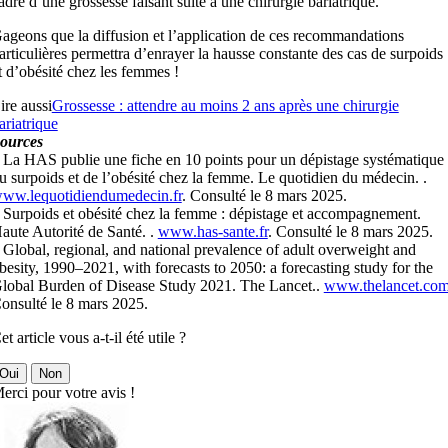
adre d’une grossesse faisant suite à une chirurgie bariatrique.
ageons que la diffusion et l’application de ces recommandations
articulières permettra d’enrayer la hausse constante des cas de surpoids
t d’obésité chez les femmes !
ire aussi
Grossesse : attendre au moins 2 ans après une chirurgie
ariatrique
ources
 La HAS publie une fiche en 10 points pour un dépistage systématique
u surpoids et de l’obésité chez la femme. Le quotidien du médecin. .
ww.lequotidiendumedecin.fr
. Consulté le 8 mars 2025.
 Surpoids et obésité chez la femme : dépistage et accompagnement.
aute Autorité de Santé. .
www.has-sante.fr
. Consulté le 8 mars 2025.
 Global, regional, and national prevalence of adult overweight and
besity, 1990–2021, with forecasts to 2050: a forecasting study for the
lobal Burden of Disease Study 2021. The Lancet..
www.thelancet.co
onsulté le 8 mars 2025.
et article vous a-t-il été utile ?
Oui
Non
erci pour votre avis !