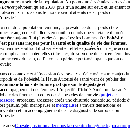
ugmenter
au sein de la population. Au point que des études parues dan
e
Lancet
prévoient qu’en 2050, plus d’un adulte sur deux et un enfant o
dolescent sur trois dans le monde seront atteints de surpoids ou
’obésité !
u sein de la population féminine, la prévalence du surpoids et de
’obésité augmente d’ailleurs en continu depuis une vingtaine d’année
our être aujourd’hui plus élevée que chez les hommes. Or,
l’obésité
’est pas sans risques pour la santé et la qualité de vie
des femmes
.
es femmes souffrant d’obésité sont en effet exposées à un risque accru
e complications maternelles et fœtales, de survenue de cancers féminins
omme ceux du sein, de l’utérus en période post-ménopausique ou de
’ovaire.
ans ce contexte et à l’occasion des travaux qu’elle mène sur le sujet du
urpoids et de l’obésité, la Haute Autorité de santé vient de publier des
ecommandations de bonne pratique sur le dépistage
et
’accompagnement des femmes. L’objectif affiché ? Améliorer la santé
lobale des femmes au cours des étapes clés de leur vie (
projet de
rossesse
, grossesse, grossesse après une chirurgie bariatrique, période d
ost-partum, péri-ménopause et
ménopause
) à travers des actions de
révention et un accompagnement dès le diagnostic de surpoids ou
’obésité.
ire aussi
Obésité, jusqu’où aller dans la sévérité du régime hypocaloriq