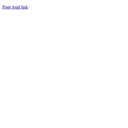
Créé avec
par
zakaru.studio
Page load link