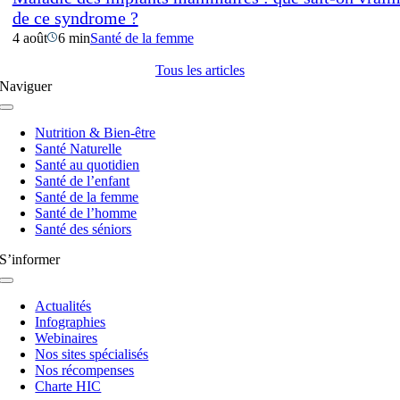
de ce syndrome ?
4 août
6 min
Santé de la femme
Tous les articles
Naviguer
Navigation
à
Nutrition & Bien-être
bascule
Santé Naturelle
Santé au quotidien
Santé de l’enfant
Santé de la femme
Santé de l’homme
Santé des séniors
S’informer
Navigation
à
Actualités
bascule
Infographies
Webinaires
Nos sites spécialisés
Nos récompenses
Charte HIC