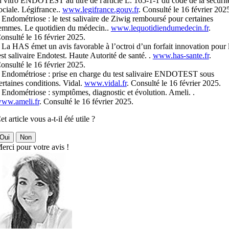
n vitro ENDOTEST au titre de l'article L. 165-1-1 du code de la sécurit
ociale. Légifrance..
www.legifrance.gouv.fr
. Consulté le 16 février 202
 Endométriose : le test salivaire de Ziwig remboursé pour certaines
emmes. Le quotidien du médecin..
www.lequotidiendumedecin.fr
.
onsulté le 16 février 2025.
 La HAS émet un avis favorable à l’octroi d’un forfait innovation pour 
est salivaire Endotest. Haute Autorité de santé. .
www.has-sante.fr
.
onsulté le 16 février 2025.
 Endométriose : prise en charge du test salivaire ENDOTEST sous
ertaines conditions. Vidal.
www.vidal.fr
. Consulté le 16 février 2025.
 Endométriose : symptômes, diagnostic et évolution. Ameli. .
ww.ameli.fr
. Consulté le 16 février 2025.
et article vous a-t-il été utile ?
Oui
Non
erci pour votre avis !