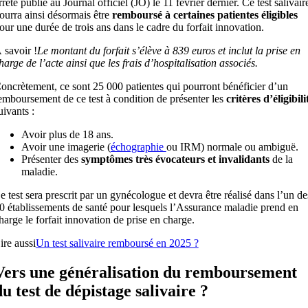
rrêté publié au Journal officiel (JO) le 11 février dernier. Ce test salivair
ourra ainsi désormais être
remboursé à certaines patientes éligibles
our une durée de trois ans dans le cadre du forfait innovation.
 savoir !
Le montant du forfait s’élève à 839 euros et inclut la prise en
harge de l’acte ainsi que les frais d’hospitalisation associés.
oncrètement, ce sont 25 000 patientes qui pourront bénéficier d’un
emboursement de ce test à condition de présenter les
critères d’éligibili
uivants :
Avoir plus de 18 ans.
Avoir une imagerie (
échographie
ou IRM) normale ou ambiguë.
Présenter des
symptômes très évocateurs et invalidants
de la
maladie.
e test sera prescrit par un gynécologue et devra être réalisé dans l’un de
0 établissements de santé pour lesquels l’Assurance maladie prend en
harge le forfait innovation de prise en charge.
ire aussi
Un test salivaire remboursé en 2025 ?
Vers une généralisation du remboursement
du test de dépistage salivaire ?