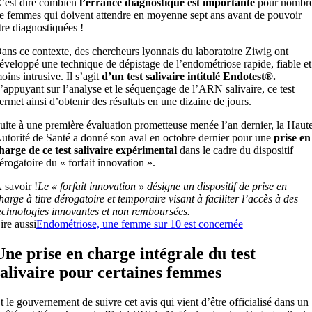
’est dire combien
l’errance diagnostique est importante
pour nombr
e femmes qui doivent attendre en moyenne sept ans avant de pouvoir
tre diagnostiquées !
ans ce contexte, des chercheurs lyonnais du laboratoire Ziwig ont
éveloppé une technique de dépistage de l’endométriose rapide, fiable et
oins intrusive. Il s’agit
d’un test salivaire intitulé Endotest®.
’appuyant sur l’analyse et le séquençage de l’ARN salivaire, ce test
ermet ainsi d’obtenir des résultats en une dizaine de jours.
uite à une première évaluation prometteuse menée l’an dernier, la Haut
utorité de Santé a donné son aval en octobre dernier pour une
prise en
harge de ce test salivaire
expérimental
dans le cadre du dispositif
érogatoire du « forfait innovation ».
 savoir !
Le « forfait innovation » désigne un dispositif de prise en
harge à titre dérogatoire et temporaire visant à faciliter l’accès à des
echnologies innovantes et non remboursées.
ire aussi
Endométriose, une femme sur 10 est concernée
Une prise en charge intégrale du test
salivaire pour certaines femmes
t le gouvernement de suivre cet avis qui vient d’être officialisé dans un