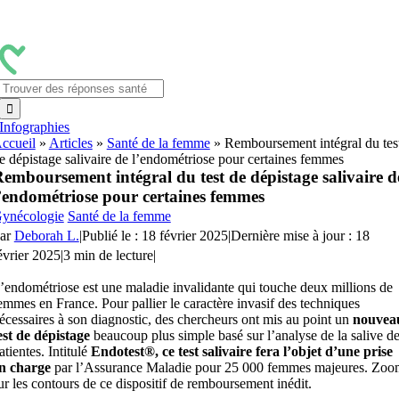
Passer
au
contenu
Rechercher:
Infographies
ccueil
»
Articles
»
Santé de la femme
»
Remboursement intégral du tes
e dépistage salivaire de l’endométriose pour certaines femmes
emboursement intégral du test de dépistage salivaire d
’endométriose pour certaines femmes
ynécologie
Santé de la femme
ar
Deborah L.
|
Publié le : 18 février 2025
|
Dernière mise à jour : 18
évrier 2025
|
3 min de lecture
|
’endométriose est une maladie invalidante qui touche deux millions de
emmes en France. Pour pallier le caractère invasif des techniques
écessaires à son diagnostic, des chercheurs ont mis au point un
nouvea
est de dépistage
beaucoup plus simple basé sur l’analyse de la salive d
atientes. Intitulé
Endotest®, ce test salivaire fera l’objet d’une prise
n charge
par l’Assurance Maladie pour 25 000 femmes majeures. Zoo
ur les contours de ce dispositif de remboursement inédit.