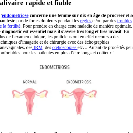
salivaire rapide et fiable
’
endométriose
concerne une femme sur dix en âge de procréer
et s
anifeste par de fortes douleurs pendant les
règles
et/ou par des
troubles
e la fertilité
. Pour prendre en charge cette maladie de manière optimale,
e
diagnostic est essentiel mais il s’avère très long et très invasif
. En
lus de l’examen clinique, les praticiens ont en effet recours à des
echniques d’imagerie et de chirurgie avec des échographies
ransvaginales, des
IRM
, des
cœlioscopies
etc… Autant de procédés peu
onfortables pour les patientes en plus d’être longs et coûteux !