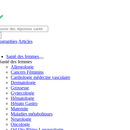
Passer
au
contenu
chercher:
fographies
Articles
avigation
Santé des femmes
ascule
Santé des femmes
Allergologie
Cancers Féminins
Cardiologie médecine vasculaire
Dermatologie
Grossesse
Gynecologie
Hématologie
Hépato Gastro
Maternite
Maladies métaboliques
Neurologie
Oncologie
Orl Oto Rhino Laryngologie