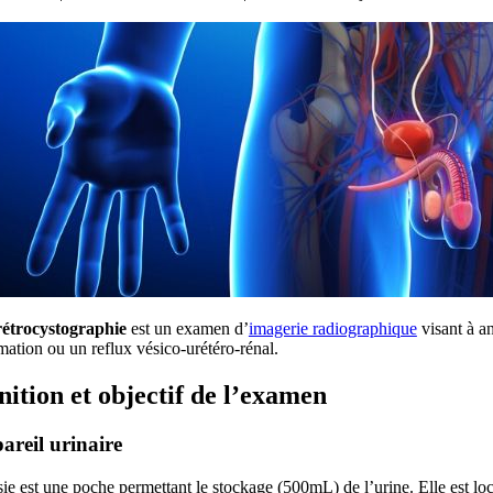
rétrocystographie
est un examen d’
imagerie radiographique
visant à a
ation ou un reflux vésico-urétéro-rénal.
nition et objectif de l’examen
areil urinaire
ie est une poche permettant le stockage (500mL) de l’urine. Elle est loc