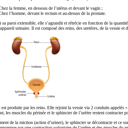
Chez la femme, en dessous de l’utérus et devant le vagin ;
Chez l’homme, devant le rectum et au-dessus de la prostate.
 sa paroi extensible, elle s’agrandit et rétrécie en fonction de la quanti
appareil urinaire. Il est composé des reins, des uretères, de la vessie et d
 est produite par les reins. Elle rejoint la vessie via 2 conduits appelés
nt, les muscles du périnée et le sphincter de l’urètre restent contracter po
nt de la miction (action d’uriner), le sphincter se décontracte et ce son
terrompue par une contraction volontaire de l’urètre et des muscles du p