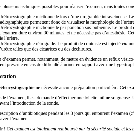
te plusieurs techniques possibles pour réaliser l’examen, mais toutes con
Urétrocystographie mictionnelle lors d’une urographie intraveineuse. Le p
radiographiques permettent donc de visualiser la morphologie de l’urètr
Urétrocystographie mictionnelle par ponction sus-pubienne. Le produit d
L’examen dure environ 30 minutes, et ne nécessite pas d’anesthésie. Cett
de l’urètre.
Urétrocystographie rétrograde. Le produit de contraste est injecté
via
une
l’urètre telles que des cicatrices ou des déchirures.
 d’examen permet, notamment, de mettre en évidence un reflux vésico-ur
nt prescrite en cas de difficulté à uriner en rapport avec une hypertroph
ration
rétrocystographie
ne nécessite aucune préparation particulière. Cet ex
 de l’examen, il est demandé d’effectuer une toilette intime soigneuse. Un
avant l’introduction de la sonde.
scription d’antibiotiques pendant les 3 jours qui entourent l’examen (c’
 avec l’examen.
r !
Cet examen est totalement remboursé par la sécurité sociale et les 