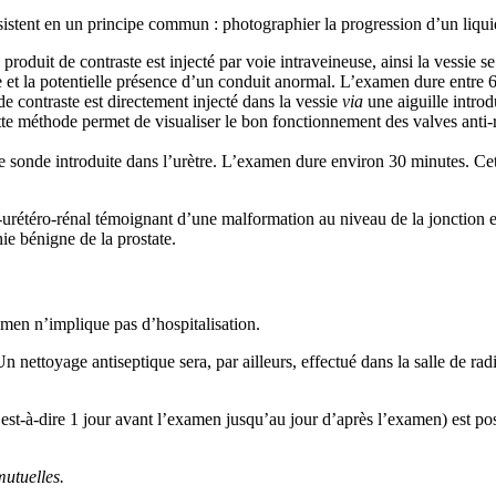
sistent en un principe commun : photographier la progression d’un liquide
roduit de contraste est injecté par voie intraveineuse, ainsi la vessie 
e et la potentielle présence d’un conduit anormal. L’examen dure entre 
e contraste est directement injecté dans la vessie
via
une aiguille intro
e méthode permet de visualiser le bon fonctionnement des valves anti-re
 sonde introduite dans l’urètre. L’examen dure environ 30 minutes. Cet
étéro-rénal témoignant d’une malformation au niveau de la jonction entr
ie bénigne de la prostate.
amen n’implique pas d’hospitalisation.
 nettoyage antiseptique sera, par ailleurs, effectué dans la salle de rad
est-à-dire 1 jour avant l’examen jusqu’au jour d’après l’examen) est pos
mutuelles
.