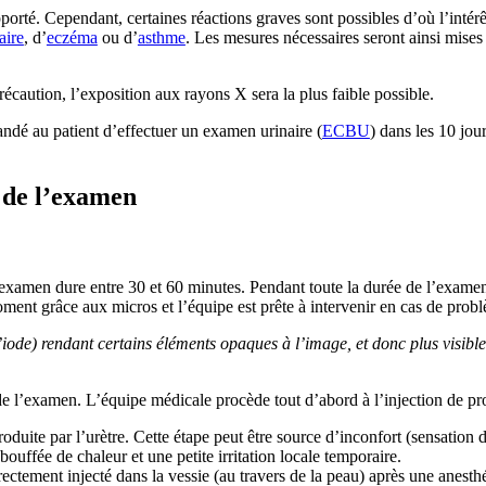
orté. Cependant, certaines réactions graves sont possibles d’où l’intérê
aire
, d’
eczéma
ou d’
asthme
. Les mesures nécessaires seront ainsi mise
précaution, l’exposition aux rayons X sera la plus faible possible.
mandé au patient d’effectuer un examen urinaire (
ECBU
) dans les 10 jou
 de l’examen
’examen dure entre 30 et 60 minutes. Pendant toute la durée de l’examen,
oment grâce aux micros et l’équipe est prête à intervenir en cas de prob
ode) rendant certains éléments opaques à l’image, et donc plus visibles,
e de l’examen. L’équipe médicale procède tout d’abord à l’injection de pro
uite par l’urètre. Cette étape peut être source d’inconfort (sensation d’ir
ouffée de chaleur et une petite irritation locale temporaire.
ectement injecté dans la vessie (au travers de la peau) après une anesthé