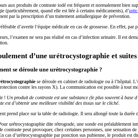
urs aux produits de contraste iodé est fréquent et normalement bien supp
gie (particulièrement, quand elle est liée à certains médicaments), d’
urtic
nt par la prescription d’un traitement antiallergique de prévention.
préférable d’avertir l’équipe médicale en cas de grossesse. En effet, par 
leurs, l’examen ne sera pas réalisé en cas d’infection urinaire. Il est de
tion.
ulement d’une urétrocystographie et suites
nt se déroule une urétrocystographie ?
rétrocystographie
se déroule en cabinet de radiologie ou à l’hôpital. L
protection contre les rayons X). La communication est possible à tout m
r !
Un produit de contraste est une substance (le plus souvent à base d’i
te est d’obtenir une meilleure visibilité des tissus sur le cliché
.
ent prend place sur la table de radiologie. Il sera allongé toute la duré
Pour urétrocystographie dite rétrograde, une sonde est préalablement introd
de contraste peut provoquer, chez certaines personnes, une sensation de b
En cas d’urétrocystographie par ponction sus pubienne, le produit est dir