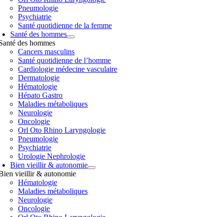
Pneumologie
Psychiatrie
Santé quotidienne de la femme
Santé des hommes
Santé des hommes
Cancers masculins
Santé quotidienne de l’homme
Cardiologie médecine vasculaire
Dermatologie
Hématologie
Hépato Gastro
Maladies métaboliques
Neurologie
Oncologie
Orl Oto Rhino Laryngologie
Pneumologie
Psychiatrie
Urologie Nephrologie
Bien vieillir & autonomie
Bien vieillir & autonomie
Hématologie
Maladies métaboliques
Neurologie
Oncologie