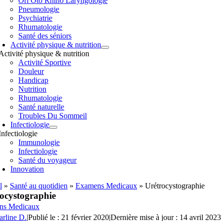
Orl Oto Rhino Laryngologie
Pneumologie
Psychiatrie
Rhumatologie
Santé des séniors
Activité physique & nutrition
Activité physique & nutrition
Activité Sportive
Douleur
Handicap
Nutrition
Rhumatologie
Santé naturelle
Troubles Du Sommeil
Infectiologie
Infectiologie
Immunologie
Infectiologie
Santé du voyageur
Innovation
l
»
Santé au quotidien
»
Examens Medicaux
»
Urétrocystographie
ocystographie
ns Medicaux
arline D.
|
Publié le : 21 février 2020
|
Dernière mise à jour : 14 avril 2023