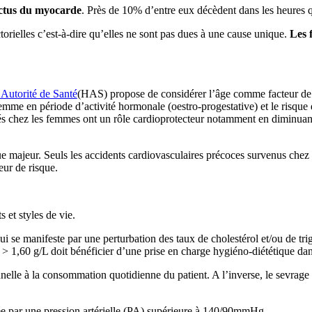
rctus du myocarde
. Près de 10% d’entre eux décèdent dans les heures qu
torielles c’est-à-dire qu’elles ne sont pas dues à une cause unique.
Les 
Autorité de Santé
(HAS) propose de considérer l’âge comme facteur de r
me en période d’activité hormonale (oestro-progestative) et le risque d
étés chez les femmes ont un rôle cardioprotecteur notamment en diminua
sque majeur. Seuls les accidents cardiovasculaires précoces survenus ch
ur de risque.
 et styles de vie.
 se manifeste par une perturbation des taux de cholestérol et/ou de trig
 1,60 g/L doit bénéficier d’une prise en charge hygiéno-diététique da
elle à la consommation quotidienne du patient. A l’inverse, le sevrage
ée par une pression artérielle (PA) supérieure à 140/90mmHg.