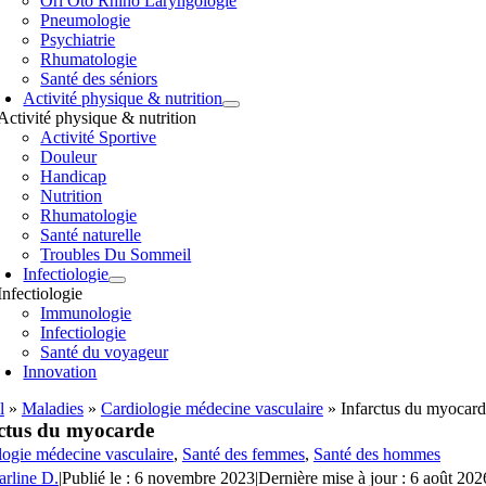
Orl Oto Rhino Laryngologie
Pneumologie
Psychiatrie
Rhumatologie
Santé des séniors
Activité physique & nutrition
Activité physique & nutrition
Activité Sportive
Douleur
Handicap
Nutrition
Rhumatologie
Santé naturelle
Troubles Du Sommeil
Infectiologie
Infectiologie
Immunologie
Infectiologie
Santé du voyageur
Innovation
l
»
Maladies
»
Cardiologie médecine vasculaire
»
Infarctus du myocar
ctus du myocarde
logie médecine vasculaire
,
Santé des femmes
,
Santé des hommes
arline D.
|
Publié le : 6 novembre 2023
|
Dernière mise à jour : 6 août 202