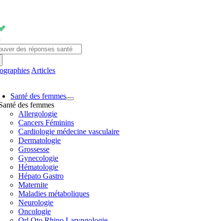
Passer
au
contenu
chercher:
fographies
Articles
avigation
Santé des femmes
ascule
Santé des femmes
Allergologie
Cancers Féminins
Cardiologie médecine vasculaire
Dermatologie
Grossesse
Gynecologie
Hématologie
Hépato Gastro
Maternite
Maladies métaboliques
Neurologie
Oncologie
Orl Oto Rhino Laryngologie