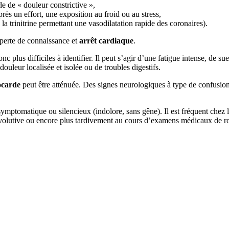
e de « douleur constrictive »,
près un effort, une exposition au froid ou au stress,
a trinitrine permettant une vasodilatation rapide des coronaires).
perte de connaissance et
arrêt cardiaque
.
plus difficiles à identifier. Il peut s’agir d’une fatigue intense, de su
douleur localisée et isolée ou de troubles digestifs.
ocarde
peut être atténuée. Des signes neurologiques à type de confusion 
ymptomatique ou silencieux (indolore, sans gêne). Il est fréquent chez le 
évolutive ou encore plus tardivement au cours d’examens médicaux de ro