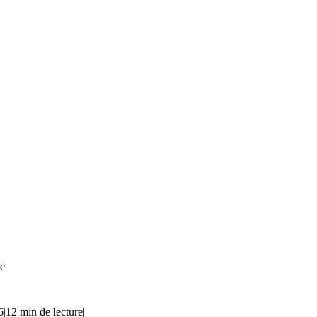
de
6
|
12 min de lecture
|