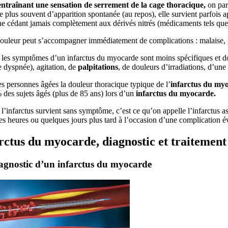
entraînant une sensation de serrement de la cage thoracique,
on parl
le plus souvent d’apparition spontanée (au repos), elle survient parfois a
ne cédant jamais complètement aux dérivés nitrés (médicaments tels que l
douleur peut s’accompagner immédiatement de complications : malaise, 
 les symptômes d’un infarctus du myocarde sont moins spécifiques et donc 
 dyspnée), agitation, de
palpitations
, de douleurs d’irradiations, d’une 
s personnes âgées la douleur thoracique typique de l’
infarctus du my
des sujets âgés (plus de 85 ans) lors d’un
infarctus du myocarde.
 l’infarctus survient sans symptôme, c’est ce qu’on appelle l’infarctus as
s heures ou quelques jours plus tard à l’occasion d’une complication 
rctus du myocarde, diagnostic et traitement
agnostic d’un infarctus du myocarde