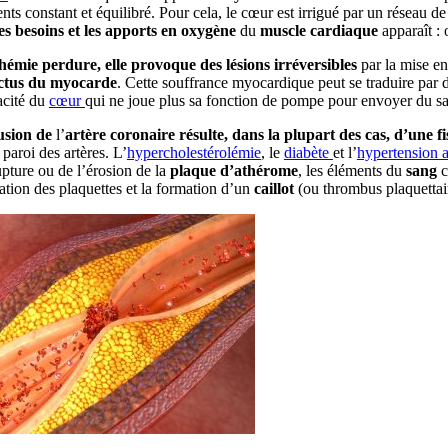
nts constant et équilibré. Pour cela, le cœur est irrigué par un réseau 
les besoins et les apports en oxygène
du
muscle cardiaque
apparaît : 
schémie perdure, elle provoque des lésions irréversibles
par la mise e
rctus du myocarde
. Cette souffrance myocardique peut se traduire par d
acité du
cœur
qui ne joue plus sa fonction de pompe pour envoyer du sa
usion de
l’
artère coronaire
résulte, dans la plupart des cas, d’une 
 paroi des artères. L’
hypercholestérolémie
, le
diabète
et l’
hypertension ar
upture ou de l’érosion de la
plaque d’athérome
, les éléments du
sang
c
ation des plaquettes et la formation d’un
caillot
(ou thrombus plaquettair