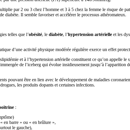
ltiplie par 2 ou 3 chez l’homme et 3 à 5 chez la femme le risque de
pat
de diabète. Il semble favoriser et accélérer le processus athéromateux.
es telles que l’
obésité
, le
diabète
, l’
hypertension artérielle
et les dys
atique d’une activité physique modérée régulière exerce un effet protect
dyslipidémie et à l’hypertension artérielle constituent ce qu’on appelle
e immergée de l’iceberg qui évolue insidieusement jusqu’à l’apparition 
léments pouvant être en lien avec le développement de maladies corona
ogues, les produits dopants et certaines infections.
poitrine
:
ymptôme)
»,« en barre » ou « en brûlure »,
surtout le gauche),