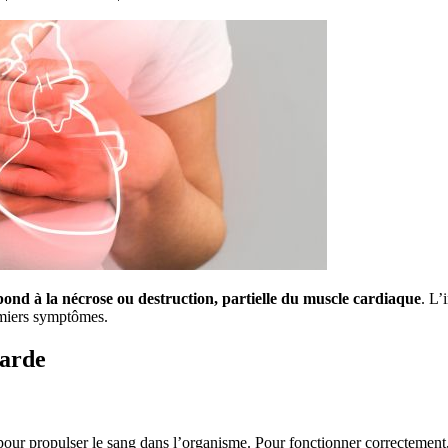
pond à la
nécrose ou destruction, partielle du muscle cardiaque
. L’
emiers symptômes.
carde
 pour propulser le sang dans l’organisme. Pour fonctionner correctement