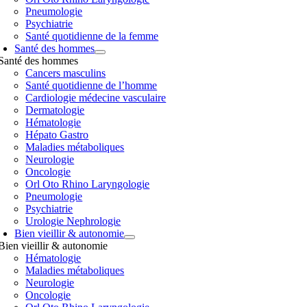
Pneumologie
Psychiatrie
Santé quotidienne de la femme
Santé des hommes
Santé des hommes
Cancers masculins
Santé quotidienne de l’homme
Cardiologie médecine vasculaire
Dermatologie
Hématologie
Hépato Gastro
Maladies métaboliques
Neurologie
Oncologie
Orl Oto Rhino Laryngologie
Pneumologie
Psychiatrie
Urologie Nephrologie
Bien vieillir & autonomie
Bien vieillir & autonomie
Hématologie
Maladies métaboliques
Neurologie
Oncologie