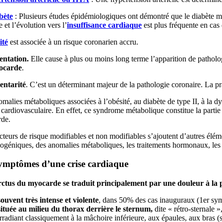
bète
: Plusieurs études épidémiologiques ont démontré que le diabète mu
 et l’évolution vers l’
insuffisance cardiaque
est plus fréquente en cas 
ité
est associée à un risque coronarien accru.
entation.
Elle cause à plus ou moins long terme l’apparition de pathologi
ocarde
.
entarité
. C’est un déterminant majeur de la pathologie coronaire. La pr
malies métaboliques associées à l’obésité, au diabète de type II, à la 
cardiovasculaire. En effet, ce syndrome métabolique constitue la parti
de.
cteurs de risque modifiables et non modifiables s’ajoutent d’autres é
géniques, des anomalies métaboliques, les traitements hormonaux, les dr
ymptômes d’une crise cardiaque
rctus du myocarde
se traduit principalement par une
douleur à la 
souvent très intense et violente
, dans 50% des cas inauguraux (1er s
située au milieu du thorax derrière le sternum,
dite « rétro-sternale 
irradiant classiquement à la mâchoire inférieure, aux épaules, aux bras (