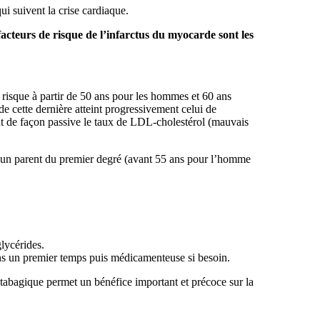
i suivent la crise cardiaque.
facteurs de risque de l’infarctus du myocarde sont les
isque à partir de 50 ans pour les hommes et 60 ans
e cette dernière atteint progressivement celui de
nt de façon passive le taux de LDL-cholestérol (mauvais
ez un parent du premier degré (avant 55 ans pour l’homme
lycérides.
ns un premier temps puis médicamenteuse si besoin.
 tabagique permet un bénéfice important et précoce sur la