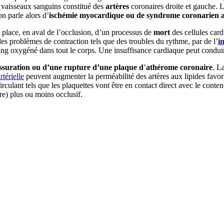
de vaisseaux sanguins constitué des
artères
coronaires droite et gauche. 
on parle alors d’
ischémie myocardique ou de syndrome coronarien 
n place, en aval de l’occlusion, d’un processus de
mort
des cellules car
es problèmes de contraction tels que des troubles du rythme, par de l’
i
ng oxygéné dans tout le corps. Une insuffisance cardiaque peut conduire
fissuration ou d’une rupture d’une plaque d
’
athérome
coronaire
. L
térielle
peuvent augmenter la perméabilité des artères aux lipides favori
irculant tels que les plaquettes vont être en contact direct avec le conte
e) plus ou moins occlusif.