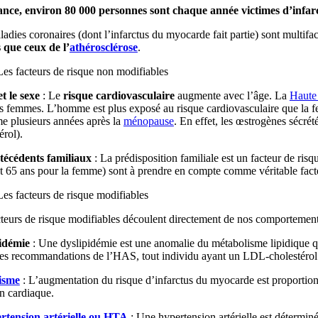
nce, environ 80 000 personnes sont chaque année victimes d’infa
ladies coronaires (dont l’infarctus du myocarde fait partie) sont multifac
que ceux de l’
athérosclérose
.
Les facteurs de risque non modifiables
t le sexe
: Le
risque cardiovasculaire
augmente avec l’âge. La
Haute 
s femmes. L’homme est plus exposé au risque cardiovasculaire que la fem
e plusieurs années après la
ménopause
. En effet, les œstrogènes sécr
érol).
técédents familiaux
: La prédisposition familiale est un facteur de ri
t 65 ans pour la femme) sont à prendre en compte comme véritable facte
Les facteurs de risque modifiables
teurs de risque modifiables découlent directement de nos comportements
idémie
: Une dyslipidémie est une anomalie du métabolisme lipidique qui
les recommandations de l’HAS, tout individu ayant un LDL-cholestérol >
isme
: L’augmentation du risque d’infarctus du myocarde est proportionn
n cardiaque.
rtension artérielle ou HTA
: Une
hypertension artérielle
est détermin