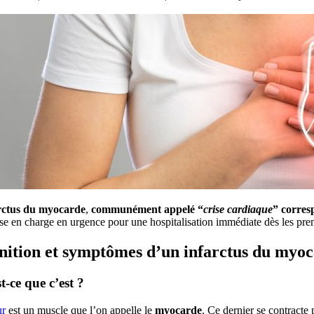
rctus du myocarde
,
communément appelé “
crise cardiaque
” corres
ise en charge en urgence pour une hospitalisation immédiate dès les pr
nition et symptômes d’un infarctus du myo
t-ce que c’est ?
r
est un muscle que l’on appelle le
myocarde
. Ce dernier se contracte