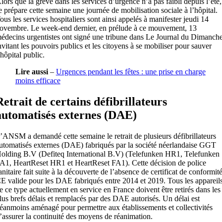
lors que la grève dans les services d’urgence n’a pas faibli depuis l’été,
e prépare cette semaine une journée de mobilisation sociale à l’hôpital.
ous les services hospitaliers sont ainsi appelés à manifester jeudi 14
ovembre. Le week-end dernier, en prélude à ce mouvement, 13
édecins urgentistes ont signé une tribune dans Le Journal du Dimanche
nvitant les pouvoirs publics et les citoyens à se mobiliser pour sauver
’hôpital public.
Lire aussi
–
Urgences pendant les fêtes : une prise en charge
moins efficace
Retrait de certains défibrillateurs
automatisés externes (DAE)
’ANSM a demandé cette semaine le retrait de plusieurs défibrillateurs
utomatisés externes (DAE) fabriqués par la société néerlandaise GGT
olding B.V (Defiteq International B.V) (Telefunken HR1, Telefunken
A1, HeartReset HR1 et HeartReset FA1). Cette décision de police
anitaire fait suite à la découverte de l’absence de certificat de conformit
E valide pour les DAE fabriqués entre 2014 et 2019. Tous les appareil
e ce type actuellement en service en France doivent être retirés dans les
lus brefs délais et remplacés par des DAE autorisés. Un délai est
éanmoins aménagé pour permettre aux établissements et collectivités
’assurer la continuité des moyens de réanimation.