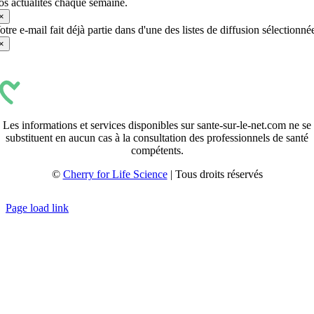
os actualités chaque semaine.
×
otre e-mail fait déjà partie dans d'une des listes de diffusion sélectionné
×
Les informations et services disponibles sur sante-sur-le-net.com ne se
substituent en aucun cas à la consultation des professionnels de santé
compétents.
©
Cherry for Life Science
| Tous droits réservés
Créé avec
par
zakaru.studio
Page load link