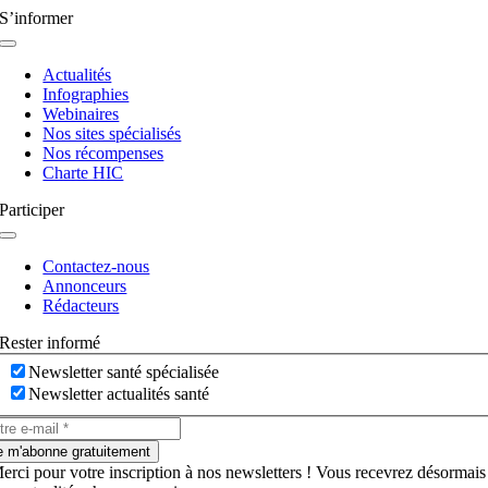
S’informer
Navigation
à
Actualités
bascule
Infographies
Webinaires
Nos sites spécialisés
Nos récompenses
Charte HIC
Participer
Navigation
à
Contactez-nous
bascule
Annonceurs
Rédacteurs
Rester informé
Newsletter santé spécialisée
Newsletter actualités santé
e m'abonne gratuitement
erci pour votre inscription à nos newsletters ! Vous recevrez désormais