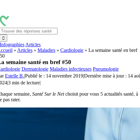
Passer
au
contenu
Rechercher:
Infographies
Articles
ccueil
»
Articles
»
Maladies
»
Cardiologie
»
La semaine santé en bref
50
a semaine santé en bref #50
ardiologie
Dermatologie
Maladies infectieuses
Pneumologie
ar
Estelle B.
|
Publié le : 14 novembre 2019
|
Dernière mise à jour : 14 ao
024
|
3 min de lecture
|
haque semaine,
Santé Sur le Net
choisit pour vous 5 actualités santé, à
e pas rater.