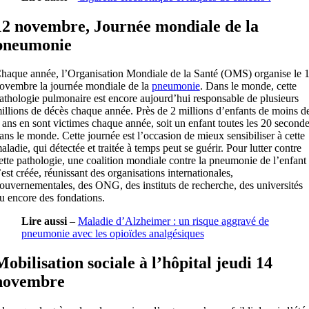
12 novembre, Journée mondiale de la
pneumonie
haque année, l’Organisation Mondiale de la Santé (OMS) organise le 
ovembre la journée mondiale de la
pneumonie
. Dans le monde, cette
athologie pulmonaire est encore aujourd’hui responsable de plusieurs
illions de décès chaque année. Près de 2 millions d’enfants de moins d
 ans en sont victimes chaque année, soit un enfant toutes les 20 second
ans le monde. Cette journée est l’occasion de mieux sensibiliser à cette
aladie, qui détectée et traitée à temps peut se guérir. Pour lutter contre
ette pathologie, une coalition mondiale contre la pneumonie de l’enfant
’est créée, réunissant des organisations internationales,
ouvernementales, des ONG, des instituts de recherche, des universités
u encore des fondations.
Lire aussi
–
Maladie d’Alzheimer : un risque aggravé de
pneumonie avec les opioïdes analgésiques
Mobilisation sociale à l’hôpital jeudi 14
novembre