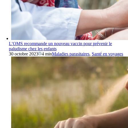
L’OMS recommande un nouveau vaccin pour prévenir le
paludisme chez les enfants
30 octobre 2023
4 min
Maladies parasitaires
,
Santé en voyages