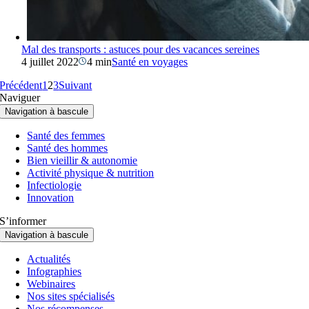
Mal des transports : astuces pour des vacances sereines
4 juillet 2022
4 min
Santé en voyages
Précédent
1
2
3
Suivant
Naviguer
Navigation à bascule
Santé des femmes
Santé des hommes
Bien vieillir & autonomie
Activité physique & nutrition
Infectiologie
Innovation
S’informer
Navigation à bascule
Actualités
Infographies
Webinaires
Nos sites spécialisés
Nos récompenses