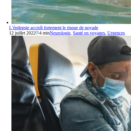
L’épilepsie accroît fortement le risque de noyade
12 juillet 2022
4 min
Neurologie
,
Santé en voyages
,
Urgences