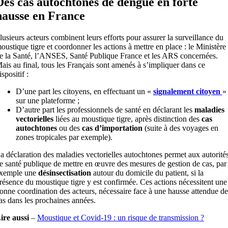
Des cas autochtones de dengue en forte
hausse en France
lusieurs acteurs combinent leurs efforts pour assurer la surveillance du
oustique tigre et coordonner les actions à mettre en place : le Ministère
e la Santé, l’ANSES, Santé Publique France et les ARS concernées.
ais au final, tous les Français sont amenés à s’impliquer dans ce
ispositif :
D’une part les citoyens, en effectuant un «
signalement citoyen
»
sur une plateforme ;
D’autre part les professionnels de santé en déclarant les
maladies
vectorielles
liées au moustique tigre, après distinction des
cas
autochtones
ou des
cas d’importation
(suite à des voyages en
zones tropicales par exemple).
a déclaration des maladies vectorielles autochtones permet aux autorité
e santé publique de mettre en œuvre des mesures de gestion de cas, par
xemple une
désinsectisation
autour du domicile du patient, si la
résence du moustique tigre y est confirmée. Ces actions nécessitent une
onne coordination des acteurs, nécessaire face à une hausse attendue de
as dans les prochaines années.
ire aussi
–
Moustique et Covid-19 : un risque de transmission ?