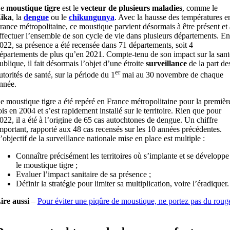
Le
moustique tigre
est le
vecteur de plusieurs maladies
, comme le
ika
, la
dengue
ou le
chikungunya
. Avec la hausse des températures e
rance métropolitaine, ce moustique parvient désormais à être présent et 
ffectuer l’ensemble de son cycle de vie dans plusieurs départements. En
022, sa présence a été recensée dans 71 départements, soit 4
épartements de plus qu’en 2021. Compte-tenu de son impact sur la sant
ublique, il fait désormais l’objet d’une étroite
surveillance
de la part de
er
utorités de santé, sur la période du 1
mai au 30 novembre de chaque
nnée.
e moustique tigre a été repéré en France métropolitaine pour la premièr
ois en 2004 et s’est rapidement installé sur le territoire. Rien que pour
022, il a été à l’origine de 65 cas autochtones de dengue. Un chiffre
mportant, rapporté aux 48 cas recensés sur les 10 années précédentes.
’objectif de la surveillance nationale mise en place est multiple :
Connaître précisément les territoires où s’implante et se développe
le moustique tigre ;
Evaluer l’impact sanitaire de sa présence ;
Définir la stratégie pour limiter sa multiplication, voire l’éradiquer.
ire aussi
–
Pour éviter une piqûre de moustique, ne portez pas du roug