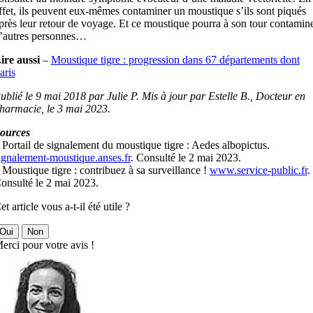
ffet, ils peuvent eux-mêmes contaminer un moustique s’ils sont piqués
près leur retour de voyage. Et ce moustique pourra à son tour contamin
’autres personnes…
ire aussi
–
Moustique tigre : progression dans 67 départements dont
aris
ublié le 9 mai 2018 par Julie P. Mis à jour par Estelle B., Docteur en
harmacie, le 3 mai 2023.
ources
 Portail de signalement du moustique tigre : Aedes albopictus.
ignalement-moustique.anses.fr
. Consulté le 2 mai 2023.
 Moustique tigre : contribuez à sa surveillance !
www.service-public.fr
.
onsulté le 2 mai 2023.
et article vous a-t-il été utile ?
Oui
Non
erci pour votre avis !