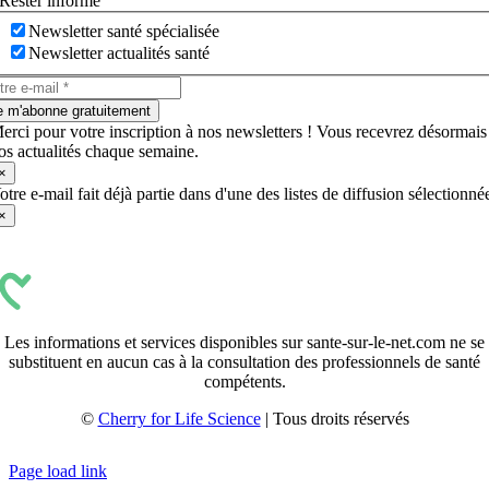
Rester informé
Newsletter santé spécialisée
Newsletter actualités santé
e m'abonne gratuitement
erci pour votre inscription à nos newsletters ! Vous recevrez désormais
os actualités chaque semaine.
×
otre e-mail fait déjà partie dans d'une des listes de diffusion sélectionné
×
Les informations et services disponibles sur sante-sur-le-net.com ne se
substituent en aucun cas à la consultation des professionnels de santé
compétents.
©
Cherry for Life Science
| Tous droits réservés
Créé avec
par
zakaru.studio
Page load link