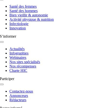
Navigation
à
Santé des femmes
bascule
Santé des hommes
Bien vieillir & autonomie
Activité physique & nutrition
Infectiologie
Innovation
S’informer
Navigation
à
Actualités
bascule
Infographies
Webinaires
Nos sites spécialisés
Nos récompenses
Charte HIC
Participer
Navigation
à
Contactez-nous
bascule
Annonceurs
Rédacteurs