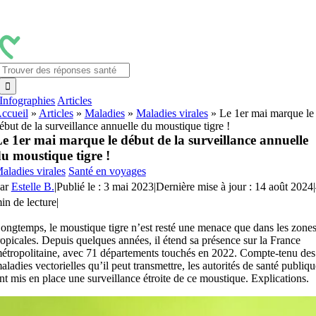
Passer
au
contenu
Rechercher:
Infographies
Articles
ccueil
»
Articles
»
Maladies
»
Maladies virales
»
Le 1er mai marque le
ébut de la surveillance annuelle du moustique tigre !
e 1er mai marque le début de la surveillance annuelle
u moustique tigre !
aladies virales
Santé en voyages
ar
Estelle B.
|
Publié le : 3 mai 2023
|
Dernière mise à jour : 14 août 2024
|
in de lecture
|
ongtemps, le moustique tigre n’est resté une menace que dans les zone
ropicales. Depuis quelques années, il étend sa présence sur la France
étropolitaine, avec 71 départements touchés en 2022. Compte-tenu des
aladies vectorielles qu’il peut transmettre, les autorités de santé publiqu
nt mis en place une surveillance étroite de ce moustique. Explications.