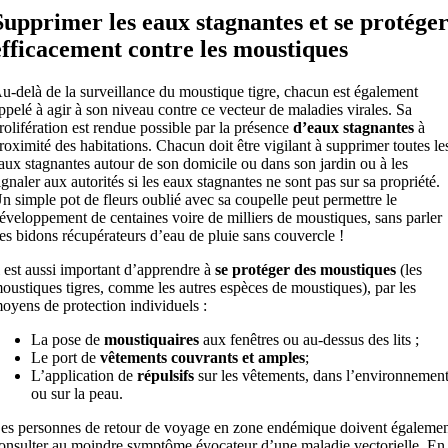
Supprimer les eaux stagnantes et se protége
efficacement contre les moustiques
u-delà de la surveillance du moustique tigre, chacun est également
ppelé à agir à son niveau contre ce vecteur de maladies virales. Sa
rolifération est rendue possible par la présence
d’eaux stagnantes
à
roximité des habitations. Chacun doit être vigilant à supprimer toutes le
aux stagnantes autour de son domicile ou dans son jardin ou à les
ignaler aux autorités si les eaux stagnantes ne sont pas sur sa propriété.
n simple pot de fleurs oublié avec sa coupelle peut permettre le
éveloppement de centaines voire de milliers de moustiques, sans parler
es bidons récupérateurs d’eau de pluie sans couvercle !
l est aussi important d’apprendre à
se protéger des moustiques
(les
oustiques tigres, comme les autres espèces de moustiques), par les
oyens de protection individuels :
La pose de
moustiquaires
aux fenêtres ou au-dessus des lits ;
Le port de
vêtements couvrants et amples
;
L’application de
répulsifs
sur les vêtements, dans l’environnemen
ou sur la peau.
es personnes de retour de voyage en zone endémique doivent égaleme
onsulter au moindre symptôme évocateur d’une maladie vectorielle. En