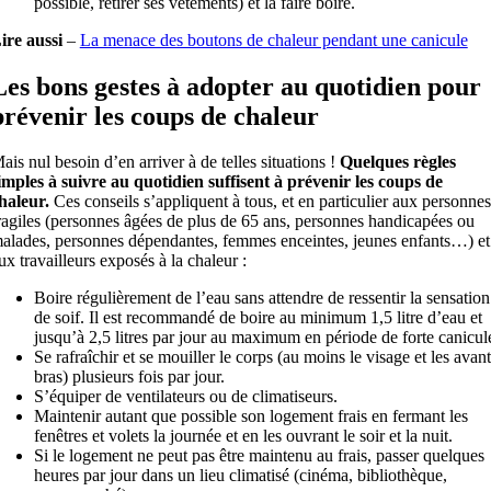
possible, retirer ses vêtements) et la faire boire.
ire aussi
–
La menace des boutons de chaleur pendant une canicule
Les bons gestes à adopter au quotidien pour
prévenir les coups de chaleur
ais nul besoin d’en arriver à de telles situations !
Quelques règles
imples à suivre au quotidien suffisent à prévenir les coups de
haleur.
Ces conseils s’appliquent à tous, et en particulier aux personnes
ragiles (personnes âgées de plus de 65 ans, personnes handicapées ou
alades, personnes dépendantes, femmes enceintes, jeunes enfants…) et
ux travailleurs exposés à la chaleur :
Boire régulièrement de l’eau sans attendre de ressentir la sensation
de soif. Il est recommandé de boire au minimum 1,5 litre d’eau et
jusqu’à 2,5 litres par jour au maximum en période de forte canicul
Se rafraîchir et se mouiller le corps (au moins le visage et les avant
bras) plusieurs fois par jour.
S’équiper de ventilateurs ou de climatiseurs.
Maintenir autant que possible son logement frais en fermant les
fenêtres et volets la journée et en les ouvrant le soir et la nuit.
Si le logement ne peut pas être maintenu au frais, passer quelques
heures par jour dans un lieu climatisé (cinéma, bibliothèque,