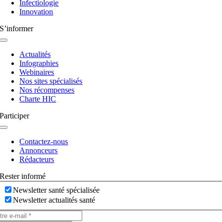
Infectiologie
Innovation
S’informer
Navigation
à
Actualités
bascule
Infographies
Webinaires
Nos sites spécialisés
Nos récompenses
Charte HIC
Participer
Navigation
à
Contactez-nous
bascule
Annonceurs
Rédacteurs
Rester informé
Newsletter santé spécialisée
Newsletter actualités santé