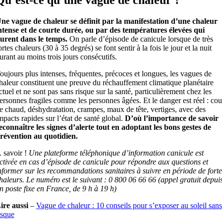
ne vague de chaleur se définit par la manifestation d’une chaleur
ntense et de courte durée, ou par des températures élevées qui
urent dans le temps.
On parle d’épisode de canicule lorsque de très
ortes chaleurs (30 à 35 degrés) se font sentir à la fois le jour et la nuit
urant au moins trois jours consécutifs.
oujours plus intenses, fréquentes, précoces et longues, les vagues de
haleur constituent une preuve du réchauffement climatique planétaire
ctuel et ne sont pas sans risque sur la santé, particulièrement chez les
ersonnes fragiles comme les personnes âgées. Et le danger est réel : co
e chaud, déshydratation, crampes, maux de tête, vertiges, avec des
mpacts rapides sur l’état de santé global.
D’où l’importance de savoir
econnaître les signes d’alerte tout en adoptant les bons gestes de
révention au quotidien.
 savoir !
Une plateforme téléphonique d’information canicule est
ctivée en cas d’épisode de canicule pour répondre aux questions et
nformer sur les recommandations sanitaires à suivre en période de forte
haleurs. Le numéro est le suivant : 0 800 06 66 66 (appel gratuit depui
n poste fixe en France, de 9 h à 19 h)
ire aussi
–
Vague de chaleur : 10 conseils pour s’exposer au soleil sans
isque