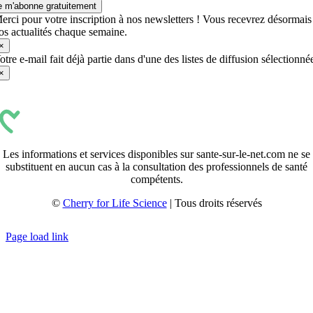
e m'abonne gratuitement
erci pour votre inscription à nos newsletters ! Vous recevrez désormais
os actualités chaque semaine.
×
otre e-mail fait déjà partie dans d'une des listes de diffusion sélectionné
×
Les informations et services disponibles sur sante-sur-le-net.com ne se
substituent en aucun cas à la consultation des professionnels de santé
compétents.
©
Cherry for Life Science
| Tous droits réservés
Créé avec
par
zakaru.studio
Page load link