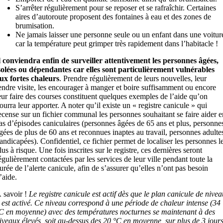
S’arrêter régulièrement pour se reposer et se rafraîchir. Certaines
aires d’autoroute proposent des fontaines à eau et des zones de
brumisation.
Ne jamais laisser une personne seule ou un enfant dans une voitur
car la température peut grimper très rapidement dans l’habitacle !
l conviendra enfin de surveiller attentivement les personnes âgées,
solées ou dépendantes car elles sont particulièrement vulnérables
ux fortes chaleurs
. Prendre régulièrement de leurs nouvelles, leur
endre visite, les encourager à manger et boire suffisamment ou encore
eur faire des courses constituent quelques exemples de l’aide qu’on
ourra leur apporter. A noter qu’il existe un « registre canicule » qui
ecense sur un fichier communal les personnes souhaitant se faire aider e
as d’épisodes caniculaires (personnes âgées de 65 ans et plus, personne
gées de plus de 60 ans et reconnues inaptes au travail, personnes adulte
andicapées). Confidentiel, ce fichier permet de localiser les personnes l
lus à risque. Une fois inscrites sur le registre, ces dernières seront
égulièrement contactées par les services de leur ville pendant toute la
urée de l’alerte canicule, afin de s’assurer qu’elles n’ont pas besoin
’aide.
 savoir !
Le registre canicule est actif dès que le plan canicule de nivea
 est activé. Ce niveau correspond à une période de chaleur intense (34
C en moyenne) avec des températures nocturnes se maintenant à des
iveaux élevés, soit au-dessus des 20 °C en moyenne, sur plus de 3 jour