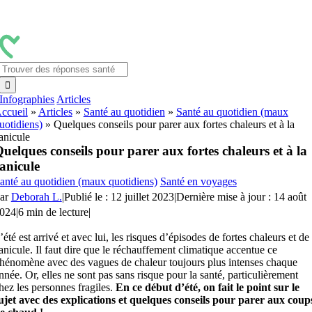
Passer
au
contenu
Rechercher:
Infographies
Articles
ccueil
»
Articles
»
Santé au quotidien
»
Santé au quotidien (maux
uotidiens)
»
Quelques conseils pour parer aux fortes chaleurs et à la
anicule
uelques conseils pour parer aux fortes chaleurs et à la
anicule
anté au quotidien (maux quotidiens)
Santé en voyages
ar
Deborah L.
|
Publié le : 12 juillet 2023
|
Dernière mise à jour : 14 août
024
|
6 min de lecture
|
’été est arrivé et avec lui, les risques d’épisodes de fortes chaleurs et de
anicule. Il faut dire que le réchauffement climatique accentue ce
hénomène avec des vagues de chaleur toujours plus intenses chaque
nnée. Or, elles ne sont pas sans risque pour la santé, particulièrement
hez les personnes fragiles.
En ce début d’été, on fait le point sur le
ujet avec des explications et quelques conseils pour parer aux coup