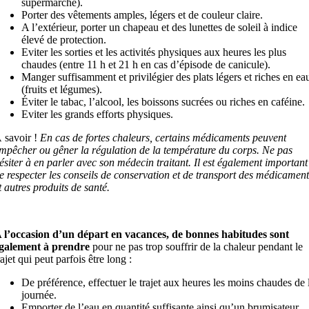
supermarché).
Porter des vêtements amples, légers et de couleur claire.
A l’extérieur, porter un chapeau et des lunettes de soleil à indice
élevé de protection.
Eviter les sorties et les activités physiques aux heures les plus
chaudes (entre 11 h et 21 h en cas d’épisode de canicule).
Manger suffisamment et privilégier des plats légers et riches en ea
(fruits et légumes).
Éviter le tabac, l’alcool, les boissons sucrées ou riches en caféine.
Eviter les grands efforts physiques.
 savoir !
En cas de fortes chaleurs, certains médicaments peuvent
mpêcher ou gêner la régulation de la température du corps. Ne pas
ésiter à en parler avec son médecin traitant. Il est également important
e respecter les conseils de conservation et de transport des médicament
t autres produits de santé.
 l’occasion d’un départ en vacances, de bonnes habitudes sont
galement à prendre
pour ne pas trop souffrir de la chaleur pendant le
rajet qui peut parfois être long :
De préférence, effectuer le trajet aux heures les moins chaudes de 
journée.
Emporter de l’eau en quantité suffisante ainsi qu’un brumisateur.