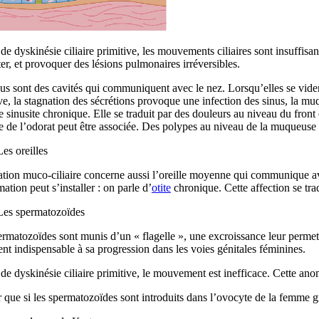
de dyskinésie ciliaire primitive, les mouvements ciliaires sont insuffi
ter, et provoquer des lésions pulmonaires irréversibles.
us sont des cavités qui communiquent avec le nez. Lorsqu’elles se viden
ve, la stagnation des sécrétions provoque une infection des sinus, la mu
e sinusite chronique. Elle se traduit par des douleurs au niveau du fron
 de l’odorat peut être associée. Des polypes au niveau de la muqueuse 
Les oreilles
tion muco-ciliaire concerne aussi l’oreille moyenne qui communique ave
ation peut s’installer : on parle d’
otite
chronique. Cette affection se tra
Les spermatozoïdes
rmatozoïdes sont munis d’un « flagelle », une excroissance leur permett
nt indispensable à sa progression dans les voies génitales féminines.
de dyskinésie ciliaire primitive, le mouvement est inefficace. Cette ano
 que si les spermatozoïdes sont introduits dans l’ovocyte de la femme 