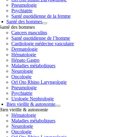
Pneumologie
Psychiatrie
Santé quotidienne de la femme
Santé des hommes
Santé des hommes
Cancers masculins
Santé quotidienne de l’homme
Cardiologie médecine vasculaire
Dermatologie
Hématologie
Hépato Gastro
Maladies métaboliques
Neurologie
Oncologie
Orl Oto Rhino Laryngologie
Pneumologie
Psychiatrie
Urologie Nephrologie
Bien vieillir & autonomie
Bien vieillir & autonomie
Hématologie
Maladies métaboliques
Neurologie
Oncologie