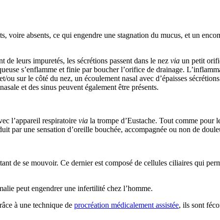
sants, voire absents, ce qui engendre une stagnation du mucus, et un en
t de leurs impuretés, les sécrétions passent dans le nez
via
un petit orif
queuse s’enflamme et finie par boucher l’orifice de drainage. L’inflammat
t et/ou sur le côté du nez, un écoulement nasal avec d’épaisses sécrétion
nasale et des sinus peuvent également être présents.
c l’appareil respiratoire
via
la trompe d’Eustache. Tout comme pour le s
duit par une sensation d’oreille bouchée, accompagnée ou non de douleur
ant de se mouvoir. Ce dernier est composé de cellules ciliaires qui per
malie peut engendrer une infertilité chez l’homme.
grâce à une technique de
procréation médicalement assistée
, ils sont féc