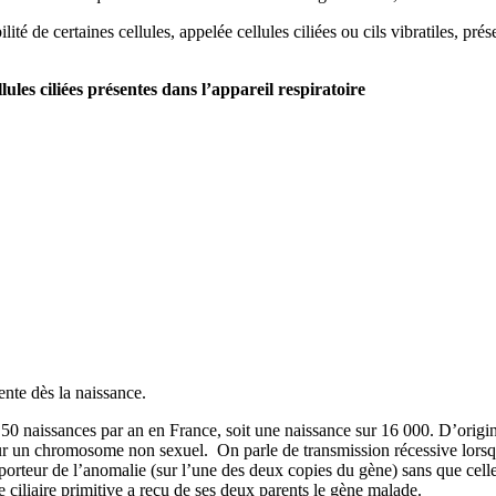
ité de certaines cellules, appelée cellules ciliées ou cils vibratiles, pré
lules ciliées présentes dans l’appareil respiratoire
ente dès la naissance.
 50 naissances par an en France, soit une naissance sur 16 000. D’origi
sur un chromosome non sexuel. On parle de transmission récessive lorsq
 porteur de l’anomalie (sur l’une des deux copies du gène) sans que cel
e ciliaire primitive a reçu de ses deux parents le gène malade.