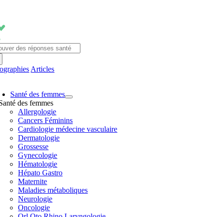
Passer
au
contenu
chercher:
fographies
Articles
avigation
Santé des femmes
ascule
Santé des femmes
Allergologie
Cancers Féminins
Cardiologie médecine vasculaire
Dermatologie
Grossesse
Gynecologie
Hématologie
Hépato Gastro
Maternite
Maladies métaboliques
Neurologie
Oncologie
Orl Oto Rhino Laryngologie