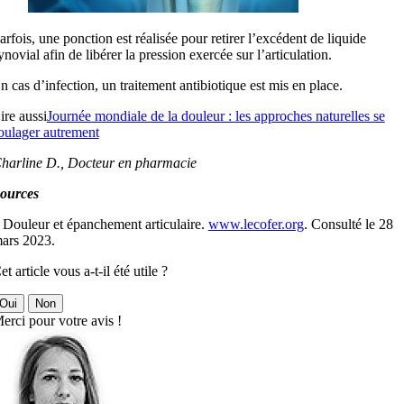
arfois, une ponction est réalisée pour retirer l’excédent de liquide
ynovial afin de libérer la pression exercée sur l’articulation.
n cas d’infection, un traitement antibiotique est mis en place.
ire aussi
Journée mondiale de la douleur : les approches naturelles se
oulager autrement
harline D., Docteur en pharmacie
ources
 Douleur et épanchement articulaire.
www.lecofer.org
. Consulté le 28
ars 2023.
et article vous a-t-il été utile ?
Oui
Non
erci pour votre avis !