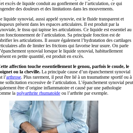
et excès de liquide conduit au gonflement de l’articulation, ce qui
ngendre des douleurs et des limitations dans les mouvements.
e liquide synovial, aussi appelé synovie, est le fluide transparent et
isqueux présent dans les espaces articulaires. Il est produit par la
ynoviale, le tissu qui tapisse les articulations. Ce liquide est essentiel au
on fonctionnement de l’articulation. Sa principale fonction est de
ubrifier les articulations. Il assure également l’hydratation des cartilages
rticulaires afin de limiter les frictions qui favorise leur usure. On parle
’épanchement synovial lorsque le liquide synovial, habituellement
résent en petite quantité, est produit en excès.
ette affection touche essentiellement le genou, parfois le coude, le
oignet ou la cheville.
La principale cause d’un épanchement synovial
st l’
arthrose
. Plus rarement, il peut être lié à un traumatisme sportif ou à
ne sollicitation excessive de l’articulation. L’épanchement synovial peu
galement être d’origine inflammatoire et causé par une pathologie
omme la
polyarthrite rhumatoïde
ou l’arthrite par exemple.