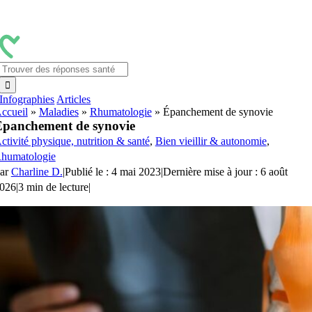
Passer
au
contenu
Rechercher:
Infographies
Articles
ccueil
»
Maladies
»
Rhumatologie
»
Épanchement de synovie
panchement de synovie
ctivité physique, nutrition & santé
,
Bien vieillir & autonomie
,
humatologie
ar
Charline D.
|
Publié le : 4 mai 2023
|
Dernière mise à jour : 6 août
026
|
3 min de lecture
|