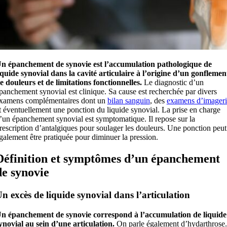
n épanchement de synovie est l’accumulation pathologique de
iquide synovial dans la cavité articulaire à l’origine d’un gonflemen
e douleurs et de limitations fonctionnelles.
Le diagnostic d’un
panchement synovial est clinique. Sa cause est recherchée par divers
xamens complémentaires dont un
bilan sanguin
, des
examens d’imageri
t éventuellement une ponction du liquide synovial. La prise en charge
’un épanchement synovial est symptomatique. Il repose sur la
rescription d’antalgiques pour soulager les douleurs. Une ponction peut
galement être pratiquée pour diminuer la pression.
Définition et symptômes d’un épanchement
de synovie
n excès de liquide synovial dans l’articulation
n épanchement de synovie correspond à l’accumulation de liquide
ynovial au sein d’une articulation.
On parle également d’hydarthrose.