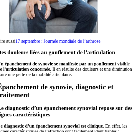
ire aussi
17 septembre : Journée mondiale de l’arthrose
es douleurs liées au gonflement de l’articulation
n épanchement de synovie se manifeste par un gonflement visible
e l’articulation concernée.
Il en résulte des douleurs et une diminution
oire une perte de la mobilité articulaire.
Épanchement de synovie, diagnostic et
traitement
e diagnostic d’un épanchement synovial repose sur de
ignes caractéristiques
e diagnostic d’un épanchement synovial est clinique.
En effet, les
ignes caractéristiques de l’affection sont facilement identifiables :