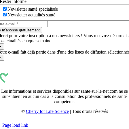
Rester informé
Newsletter santé spécialisée
Newsletter actualités santé
e m'abonne gratuitement
erci pour votre inscription à nos newsletters ! Vous recevrez désormais
os actualités chaque semaine.
×
otre e-mail fait déjà partie dans d'une des listes de diffusion sélectionné
×
Les informations et services disponibles sur sante-sur-le-net.com ne se
substituent en aucun cas à la consultation des professionnels de santé
compétents.
©
Cherry for Life Science
| Tous droits réservés
Créé avec
par
zakaru.studio
Page load link