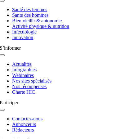
Navigation
à
Santé des femmes
bascule
Santé des hommes
Bien vieillir & autonomie
Activité physique & nutrition
Infectiologie
Innovation
S’informer
Navigation
à
Actualités
bascule
Infographies
Webinaires
Nos sites spécialisés
Nos récompenses
Charte HIC
Participer
Navigation
à
Contactez-nous
bascule
Annonceurs
Rédacteurs