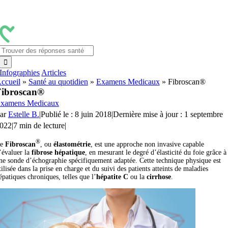
Passer
au
contenu
Rechercher:
Infographies
Articles
ccueil
»
Santé au quotidien
»
Examens Medicaux
»
Fibroscan®
Fibroscan®
xamens Medicaux
ar
Estelle B.
|
Publié le : 8 juin 2018
|
Dernière mise à jour : 1 septembre
022
|
7 min de lecture
|
®
Le
Fibroscan
, ou
élastométrie
, est une approche non invasive capable
’évaluer la
fibrose hépatique
, en mesurant le degré d’élasticité du foie grâce à
ne sonde d’échographie spécifiquement adaptée. Cette technique physique est
tilisée dans la prise en charge et du suivi des patients atteints de maladies
épatiques chroniques, telles que l’
hépatite C
ou la
cirrhose
.