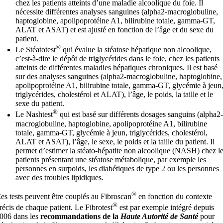
chez les patients atteints d’une maladie alcoolique du foie. Il
nécessite différentes analyses sanguines (alpha2-macroglobuline,
haptoglobine, apolipoprotéine A1, bilirubine totale, gamma-GT,
ALAT et ASAT) et est ajusté en fonction de l’âge et du sexe du
patient.
®
Le Stéatotest
qui évalue la stéatose hépatique non alcoolique,
c’est-à-dire le dépôt de triglycérides dans le foie, chez les patients
atteints de différentes maladies hépatiques chroniques. Il est basé
sur des analyses sanguines (alpha2-macroglobuline, haptoglobine,
apolipoprotéine A1, bilirubine totale, gamma-GT, glycémie à jeun
triglycérides, cholestérol et ALAT), l’âge, le poids, la taille et le
sexe du patient.
®
Le Nashtest
qui est basé sur différents dosages sanguins (alpha2-
macroglobuline, haptoglobine, apolipoprotéine A1, bilirubine
totale, gamma-GT, glycémie à jeun, triglycérides, cholestérol,
ALAT et ASAT), l’âge, le sexe, le poids et la taille du patient. Il
permet d’estimer la stéato-hépatite non alcoolique (NASH) chez l
patients présentant une stéatose métabolique, par exemple les
personnes en surpoids, les diabétiques de type 2 ou les personnes
avec des troubles lipidiques.
®
es tests peuvent être couplés au Fibroscan
en fonction du contexte
®
récis de chaque patient. Le Fibrotest
est par exemple intégré depuis
006 dans les
recommandations de la
Haute Autorité de Santé
pour