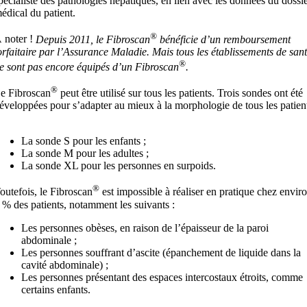
pécialiste des pathologies hépatiques, en lien avec les données du dossi
édical du patient.
®
 noter !
Depuis 2011, le Fibroscan
bénéficie d’un remboursement
orfaitaire par l’Assurance Maladie. Mais tous les établissements de san
®
e sont pas encore équipés d’un Fibroscan
.
®
e Fibroscan
peut être utilisé sur tous les patients. Trois sondes ont été
éveloppées pour s’adapter au mieux à la morphologie de tous les patien
La sonde S pour les enfants ;
La sonde M pour les adultes ;
La sonde XL pour les personnes en surpoids.
®
outefois, le Fibroscan
est impossible à réaliser en pratique chez envir
 % des patients, notamment les suivants :
Les personnes obèses, en raison de l’épaisseur de la paroi
abdominale ;
Les personnes souffrant d’ascite (épanchement de liquide dans la
cavité abdominale) ;
Les personnes présentant des espaces intercostaux étroits, comme
certains enfants.