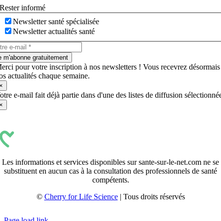
Rester informé
Newsletter santé spécialisée
Newsletter actualités santé
e m'abonne gratuitement
erci pour votre inscription à nos newsletters ! Vous recevrez désormais
os actualités chaque semaine.
×
otre e-mail fait déjà partie dans d'une des listes de diffusion sélectionné
×
Les informations et services disponibles sur sante-sur-le-net.com ne se
substituent en aucun cas à la consultation des professionnels de santé
compétents.
©
Cherry for Life Science
| Tous droits réservés
Créé avec
par
zakaru.studio
Page load link