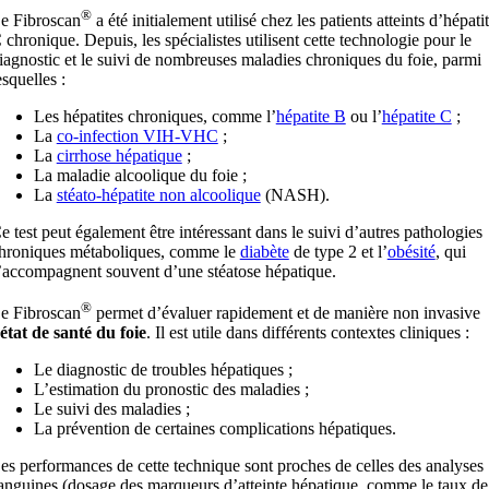
®
e Fibroscan
a été initialement utilisé chez les patients atteints d’hépati
 chronique. Depuis, les spécialistes utilisent cette technologie pour le
iagnostic et le suivi de nombreuses maladies chroniques du foie, parmi
esquelles :
Les hépatites chroniques, comme l’
hépatite B
ou l’
hépatite C
;
La
co-infection VIH-VHC
;
La
cirrhose hépatique
;
La maladie alcoolique du foie ;
La
stéato-hépatite non alcoolique
(NASH).
e test peut également être intéressant dans le suivi d’autres pathologies
hroniques métaboliques, comme le
diabète
de type 2 et l’
obésité
, qui
’accompagnent souvent d’une stéatose hépatique.
®
e Fibroscan
permet d’évaluer rapidement et de manière non invasive
état de santé du foie
. Il est utile dans différents contextes cliniques :
Le diagnostic de troubles hépatiques ;
L’estimation du pronostic des maladies ;
Le suivi des maladies ;
La prévention de certaines complications hépatiques.
es performances de cette technique sont proches de celles des analyses
anguines (dosage des marqueurs d’atteinte hépatique, comme le taux de