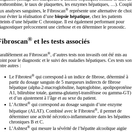
rothrombine, le taux de plaquettes, les enzymes hépatiques, …). Coupl
®
ux analyses sanguines, le Fibroscan
représente une alternative de choi
our éviter la réalisation d’une
biopsie hépatique
, chez les patients
tteints d’une hépatite C chronique. Il est également performant pour
iagnostiquer précocement une cirrhose et en déterminer le pronostic.
®
Fibroscan
et les tests associés
®
arallèlement au Fibroscan
, d’autres tests non invasifs ont été mis au
oint pour le diagnostic et le suivi des maladies hépatiques. Ces tests son
ntre autres :
®
Le Fibrotest
qui correspond à un indice de fibrose, déterminé à
partir du dosage sanguin de 5 marqueurs indirects de fibrose
hépatique (alpha-2-macroglobuline, haptoglobine, apolipoprotéine
A1, bilirubine totale, gamma-glutamyl-transférase ou gamma-GT)
et d’un ajustement à l’âge et au sexe du patient.
®
L’Actitest
qui correspond au dosage sanguin d’une enzyme
®
hépatique (ALAT). Combiné avec le Fibrotest
, il permet de
déterminer une activité nécrotico-inflammatoire dans les hépatites
chroniques B et C.
®
L’Ashtest
qui mesure la sévérité de l’hépatite alcoolique aigüe