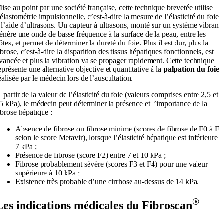
ise au point par une société française, cette technique brevetée utilise
’élastométrie impulsionnelle, c’est-à-dire la mesure de l’élasticité du foie
 l’aide d’ultrasons. Un capteur à ultrasons, monté sur un système vibran
énère une onde de basse fréquence à la surface de la peau, entre les
ôtes, et permet de déterminer la dureté du foie. Plus il est dur, plus la
ibrose, c’est-à-dire la disparition des tissus hépatiques fonctionnels, est
vancée et plus la vibration va se propager rapidement. Cette technique
eprésente une alternative objective et quantitative à la
palpation du foie
éalisée par le médecin lors de l’auscultation.
 partir de la valeur de l’élasticité du foie (valeurs comprises entre 2,5 et
5 kPa), le médecin peut déterminer la présence et l’importance de la
ibrose hépatique :
Absence de fibrose ou fibrose minime (scores de fibrose de F0 à 
selon le score Metavir), lorsque l’élasticité hépatique est inférieure
7 kPa ;
Présence de fibrose (score F2) entre 7 et 10 kPa ;
Fibrose probablement sévère (scores F3 et F4) pour une valeur
supérieure à 10 kPa ;
Existence très probable d’une cirrhose au-dessus de 14 kPa.
®
Les indications médicales du Fibroscan