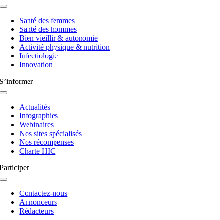
Navigation
à
Santé des femmes
bascule
Santé des hommes
Bien vieillir & autonomie
Activité physique & nutrition
Infectiologie
Innovation
S’informer
Navigation
à
Actualités
bascule
Infographies
Webinaires
Nos sites spécialisés
Nos récompenses
Charte HIC
Participer
Navigation
à
Contactez-nous
bascule
Annonceurs
Rédacteurs