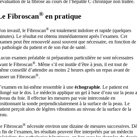
’évaluation de la fibrose au cours de l’hépatite C chronique non traitée.
®
Le Fibroscan
en pratique
®
on invasif, le Fibroscan
est totalement indolore et rapide (quelques
inutes). Le résultat est obtenu immédiatement après l’examen. Cet
xamen peut être renouvelé aussi souvent que nécessaire, en fonction de
a pathologie du patient et de son état de santé.
ucun examen préalable ni préparation particulière ne sont nécessaires
®
vant le Fibroscan
. Même s’il est inutile d’être à jeun, il est tout de
ême conseillé d’attendre au moins 2 heures après un repas avant de
®
asser un Fibroscan
.
’examen en lui-même ressemble à une
échographie
. Le patient est
llongé sur le dos. Le médecin applique un gel à base d’eau sur la peau 
iveau du foie. Il effectue les mesures par voie intercostale en
ositionnant la sonde perpendiculairement à la surface de la peau. Le
atient perçoit alors de légères vibrations au niveau de la surface de la
eau.
®
e Fibroscan
nécessite environ une dizaine de mesures successives. D
a fin de l’examen, les résultats peuvent être interprétés par un médecin