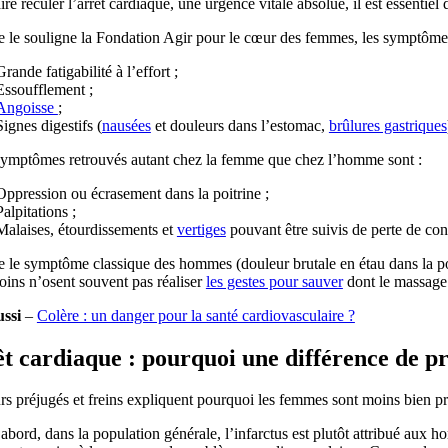
ire reculer l’arrêt cardiaque, une urgence vitale absolue, il est essentie
le souligne la Fondation Agir pour le cœur des femmes, les symptômes
Grande fatigabilité à l’effort ;
Essoufflement ;
Angoisse
;
Signes digestifs (
nausées
et douleurs dans l’estomac,
brûlures gastriques
 symptômes retrouvés autant chez la femme que chez l’homme sont :
Oppression ou écrasement dans la poitrine ;
Palpitations ;
Malaises, étourdissements et
vertiges
pouvant être suivis de perte de co
e symptôme classique des hommes (douleur brutale en étau dans la poit
oins n’osent souvent pas réaliser
les gestes pour sauver
dont le massage
ussi
–
Colère : un danger pour la santé cardiovasculaire ?
t cardiaque : pourquoi une différence de pr
rs préjugés et freins expliquent pourquoi les femmes sont moins bien pri
abord, dans la population générale, l’infarctus est plutôt attribué aux