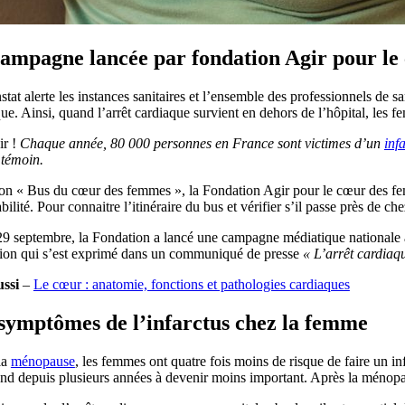
ampagne lancée par fondation Agir pour le
tat alerte les instances sanitaires et l’ensemble des professionnels d
ue. Ainsi, quand l’arrêt cardiaque survient en dehors de l’hôpital, les
r !
Chaque année, 80 000 personnes en France sont victimes d’un
inf
 témoin.
n « Bus du cœur des femmes », la Fondation Agir pour le cœur des femme
bilité. Pour connaitre l’itinéraire du bus et vérifier s’il passe près de c
9 septembre, la Fondation a lancé une campagne médiatique nationale av
ion qui s’est exprimé dans un communiqué de presse
« L’arrêt cardiaqu
ussi
–
Le cœur : anatomie, fonctions et pathologies cardiaques
symptômes de l’infarctus chez la femme
la
ménopause
, les femmes ont quatre fois moins de risque de faire un 
end depuis plusieurs années à devenir moins important. Après la ménopau