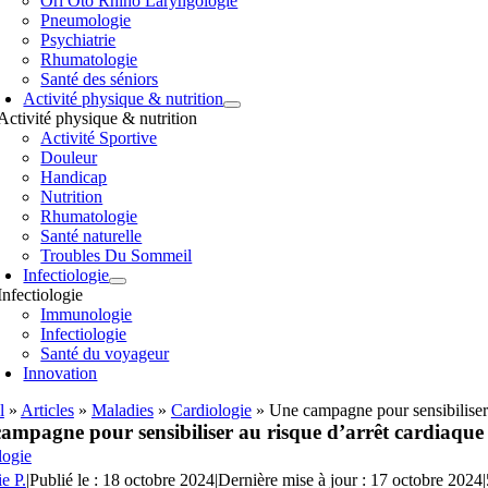
Orl Oto Rhino Laryngologie
Pneumologie
Psychiatrie
Rhumatologie
Santé des séniors
Activité physique & nutrition
Activité physique & nutrition
Activité Sportive
Douleur
Handicap
Nutrition
Rhumatologie
Santé naturelle
Troubles Du Sommeil
Infectiologie
Infectiologie
Immunologie
Infectiologie
Santé du voyageur
Innovation
l
»
Articles
»
Maladies
»
Cardiologie
»
Une campagne pour sensibiliser 
ampagne pour sensibiliser au risque d’arrêt cardiaque
logie
ie P.
|
Publié le : 18 octobre 2024
|
Dernière mise à jour : 17 octobre 2024
|