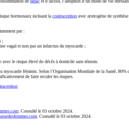
 consommation de
tabac
et d’alcool, l’adoption d’un mode de vie stressan
 risque hormonaux incluant la
contraception
avec œstrogène de synthèse (
otamment par :
 ;
ise vagal et non pas un infarctus du myocarde ;
 avec le risque élevé de décès à domicile sans témoin.
s du myocarde féminin. Selon l’Organisation Mondiale de la Santé, 80% de
ificativement de faire reculer les risques.
traception
emmes.com
. Consulté le 03 octobre 2024.
coeurdesfemmes.com
. Consulté le 03 octobre 2024.