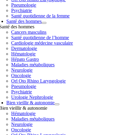
Pneumologie
Psychiatrie
Santé quotidienne de la femme
Santé des hommes
Santé des hommes
Cancers masculins
Santé quotidienne de l’homme
Cardiologie médecine vasculaire
Dermatologie
Hématologie
Hépato Gastro
Maladies métaboliques
Neurologie
Oncologie
Orl Oto Rhino Laryngologie
Pneumologie
Psychiatrie
Urologie Nephrologie
Bien vieillir & autonomie
Bien vieillir & autonomie
Hématologie
Maladies métaboliques
Neurologie
Oncologie