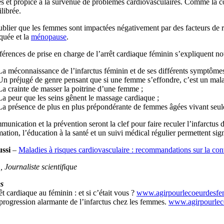
 et propice à la survenue de problèmes cardiovasculaires. Comme la
librée.
ublier que les femmes sont impactées négativement par des facteurs de
quée et la
ménopause
.
férences de prise en charge de l’arrêt cardiaque féminin s’expliquent n
La méconnaissance de l’infarctus féminin et de ses différents symptômes
Un préjugé de genre pensant que si une femme s’effondre, c’est un mala
La crainte de masser la poitrine d’une femme ;
La peur que les seins gênent le massage cardiaque ;
La présence de plus en plus prépondérante de femmes âgées vivant seule
unication et la prévention seront la clef pour faire reculer l’infarctu
mation, l’éducation à la santé et un suivi médical régulier permettent sign
ussi
–
Maladies à risques cardiovasculaire : recommandations sur la con
., Journaliste scientifique
s
êt cardiaque au féminin : et si c’était vous ?
www.agirpourlecoeurdesf
progression alarmante de l’infarctus chez les femmes.
www.agirpourle