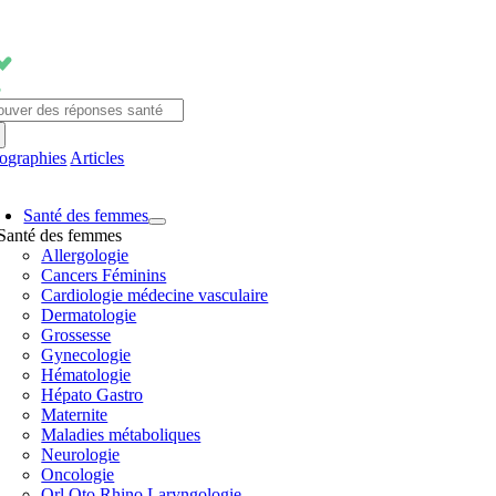
Passer
au
contenu
chercher:
fographies
Articles
avigation
Santé des femmes
ascule
Santé des femmes
Allergologie
Cancers Féminins
Cardiologie médecine vasculaire
Dermatologie
Grossesse
Gynecologie
Hématologie
Hépato Gastro
Maternite
Maladies métaboliques
Neurologie
Oncologie
Orl Oto Rhino Laryngologie