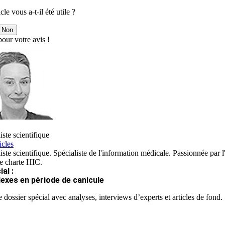
cle vous a-t-il été utile ?
Non
our votre avis !
iste scientifique
icles
iste scientifique. Spécialiste de l'information médicale. Passionnée par l
re charte HIC.
al :
lexes en période de canicule
 dossier spécial avec analyses, interviews d’experts et articles de fond.