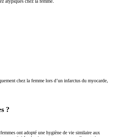
assez atypiques chez la femme.
iquement chez la femme lors d’un infarctus du myocarde,
es
?
es femmes ont adopté une hygiène de vie similaire aux