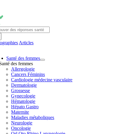
Passer
au
contenu
chercher:
fographies
Articles
avigation
Santé des femmes
ascule
Santé des femmes
Allergologie
Cancers Féminins
Cardiologie médecine vasculaire
Dermatologie
Grossesse
Gynecologie
Hématologie
Hépato Gastro
Maternite
Maladies métaboliques
Neurologie
Oncologie
Orl Oto Rhino Laryngologie