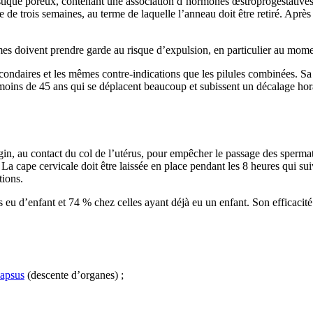
stique poreux, contenant une association d’hormones œstroprogestatives.
 de trois semaines, au terme de laquelle l’anneau doit être retiré. Aprè
mmes doivent prendre garde au risque d’expulsion, en particulier au mome
ondaires et les mêmes contre-indications que les pilules combinées. Sa 
moins de 45 ans qui se déplacent beaucoup et subissent un décalage hora
agin, au contact du col de l’utérus, pour empêcher le passage des sperma
a cape cervicale doit être laissée en place pendant les 8 heures qui su
tions.
 eu d’enfant et 74 % chez celles ayant déjà eu un enfant. Son efficacité
lapsus
(descente d’organes) ;