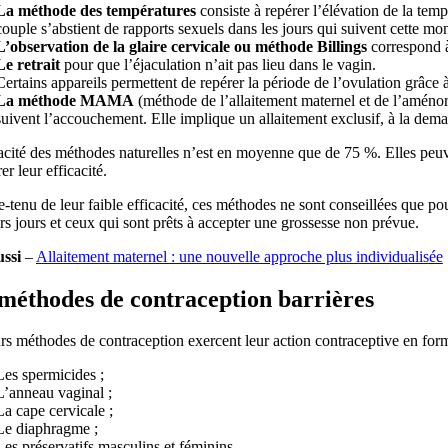
La méthode des températures
consiste à repérer l’élévation de la te
couple s’abstient de rapports sexuels dans les jours qui suivent cette mo
L’observation de la glaire cervicale ou méthode Billings
correspond à 
Le retrait
pour que l’éjaculation n’ait pas lieu dans le vagin.
Certains appareils permettent de repérer la période de l’ovulation grâce 
La méthode MAMA
(méthode de l’allaitement maternel et de l’améno
suivent l’accouchement. Elle implique un allaitement exclusif, à la dem
acité des méthodes naturelles n’est en moyenne que de 75 %. Elles peuven
er leur efficacité.
tenu de leur faible efficacité, ces méthodes ne sont conseillées que po
rs jours et ceux qui sont prêts à accepter une grossesse non prévue.
ussi
–
Allaitement maternel : une nouvelle approche plus individualisée
méthodes de contraception barrières
rs méthodes de contraception exercent leur action contraceptive en fo
Les spermicides ;
L’anneau vaginal ;
La cape cervicale ;
Le diaphragme ;
Les préservatifs masculins et féminins.