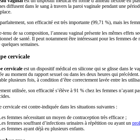
au vaginal
est un dispositif médical en forme d’anneau flexible en pla
s diffusent dans le sang à travers la paroi vaginale pendant une période
place.
 parfaitement, son efficacité est très importante (99,71 %), mais les fe
tenu de sa composition, l’anneau vaginal présente les mêmes effets sec
ionnel de santé. Il peut notamment être intéressant pour les femmes de 
 quelques semaines.
pe cervicale
e cervicale
est un dispositif médical en silicone qui se glisse dans le v
ée au moment du rapport sexuel ou dans les deux heures qui précèdent. L
sable plusieurs fois, à condition d’être correctement lavée entre les utilisa
ement utilisée, son efficacité s’élève à 91 % chez les femmes n’ayant pas
cides.
 cervicale est contre-indiquée dans les situations suivantes :
Les femmes nécessitant un moyen de contraception très efficace ;
Les femmes souffrant d’infections urinaires à répétition ou ayant un
pro
Les femmes ayant déjà eu plusieurs enfants.