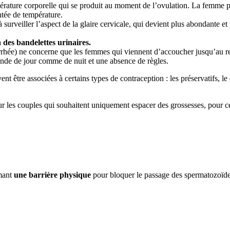
mpérature corporelle qui se produit au moment de l’ovulation. La femme 
ntée de température.
surveiller l’aspect de la glaire cervicale, qui devient plus abondante e
à
des bandelettes urinaires.
rrhée) ne concerne que les femmes qui viennent d’accoucher jusqu’au 
ande de jour comme de nuit et une absence de règles.
t être associées à certains types de contraception : les préservatifs, l
ur les couples qui souhaitent uniquement espacer des grossesses, pour 
rmant
une barrière physique
pour bloquer le passage des spermatozoïdes