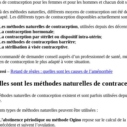
de contraception pour les femmes et pour les hommes et chacun doit se 
 des méthodes naturelles, différents moyens de contraception ont été dé
apté. Les différents types de contraception disponibles actuellement son
Les méthodes naturelles de contraception
, utilisées depuis des décen
La contraception hormonale
;
La contraception par stérilet ou dispositif intra-utérin
;
Les méthodes de contraception barrière
;
La stérilisation à visée contraceptive
.
 recommandé de demander conseil auprès d’un professionnel de santé, mé
n de contraception le plus adapté à votre situation.
ussi
–
Retard de règles : quelles sont les causes de l’aménorrhée
les sont les méthodes naturelles de contrace
hodes naturelles de contraception existent et sont parfois utilisées depui
.
nts types de méthodes naturelles peuvent être utilisées :
L’abstinence périodique ou méthode Ogino
repose sur le calcul de la
précèdent et suivent l’ovulation.