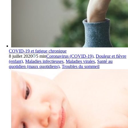
COVID-19 et fatigue chronique
8 juillet 2020
5 min
Coronavirus (COVID-19)
,
Douleur et fièvre
(enfant)
,
Maladies infectieuses
,
Maladies virales
,
Santé au
quotidien (maux quotidiens)
,
Troubles du sommeil