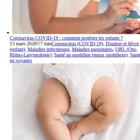
Coronavirus COVID-19 : comment protéger les enfants ?
13 mars 2020
7 min
Coronavirus (COVID-19)
,
Douleur et fièvre
(enfant)
,
Maladies infectieuses
,
Maladies parasitaires
,
ORL (Oto-
Rhino-Laryngologie)
,
Santé au quotidien (maux quotidiens)
,
Sant
en voyages