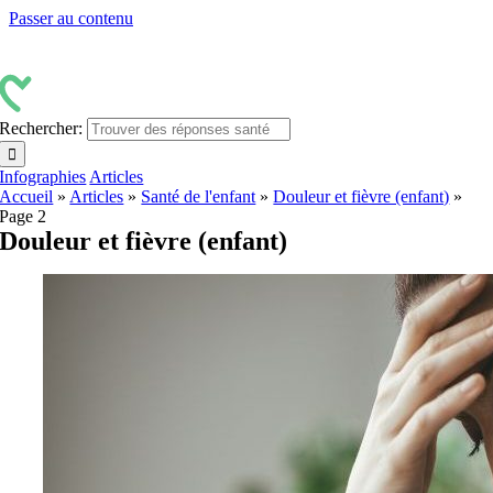
Passer au contenu
Rechercher:
Infographies
Articles
Accueil
»
Articles
»
Santé de l'enfant
»
Douleur et fièvre (enfant)
»
Page 2
Douleur et fièvre (enfant)