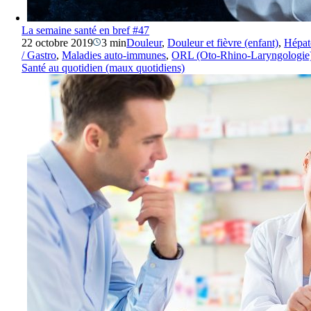
La semaine santé en bref #47
22 octobre 2019
3 min
Douleur
,
Douleur et fièvre (enfant)
,
Hépat
/ Gastro
,
Maladies auto-immunes
,
ORL (Oto-Rhino-Laryngologie
Santé au quotidien (maux quotidiens)