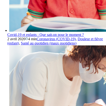
Covid-19 et enfants : Que sait-on pour le moment ?
2 avril 2020
4 min
Coronavirus (COVID-19)
,
Douleur et fièvre
(enfant)
,
Santé au quotidien (maux quotidiens)