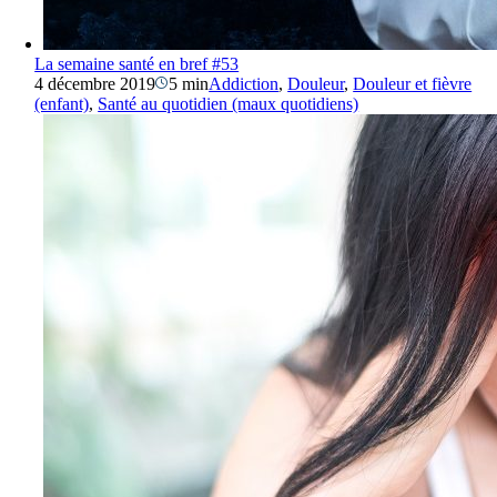
La semaine santé en bref #53
4 décembre 2019
5 min
Addiction
,
Douleur
,
Douleur et fièvre
(enfant)
,
Santé au quotidien (maux quotidiens)