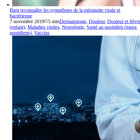
Bien reconnaître les symptômes de la méningite virale et
bactérienne
7 novembre 2019
5 min
Dermatologie
,
Douleur
,
Douleur et fièvr
(enfant)
,
Maladies virales
,
Neurologie
,
Santé au quotidien (maux
quotidiens)
,
Vaccins