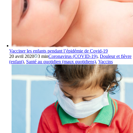
Vacciner les enfants pendant l’épidémie de Covid-19
20 avril 2020
3 min
Coronavirus (COVID-19)
,
Douleur et fièvre
(enfant)
,
Santé au quotidien (maux quotidiens)
,
Vaccins