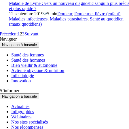
Maladie de Lyme : vers un nouveau diagnostic sanguin plus préci
et plus rapide ?
12 septembre 2019
5 min
Douleur
,
Douleur et fièvre (enfant)
,
Maladies infectieuses
,
Maladies parasitaires
,
Santé au quotidien
(maux quotidiens)
Précédent
1
2
3
Suivant
Naviguer
Navigation à bascule
Santé des femmes
Santé des hommes
Bien vieillir & autonomie
Activité physique & nutrition
Infectiologie
Innovation
S’informer
Navigation à bascule
Actualités
Infographies
Webinaires
Nos sites spécialisés
Nos récompenses