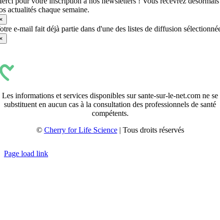
erci pour votre inscription à nos newsletters ! Vous recevrez désormais
os actualités chaque semaine.
×
otre e-mail fait déjà partie dans d'une des listes de diffusion sélectionné
×
Les informations et services disponibles sur sante-sur-le-net.com ne se
substituent en aucun cas à la consultation des professionnels de santé
compétents.
©
Cherry for Life Science
| Tous droits réservés
Créé avec
par
zakaru.studio
Page load link