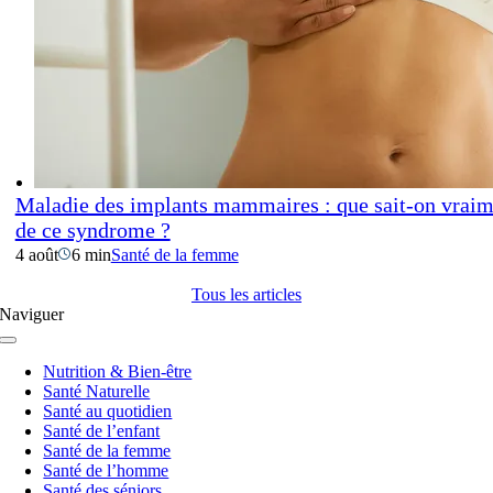
Maladie des implants mammaires : que sait-on vraim
de ce syndrome ?
4 août
6 min
Santé de la femme
Tous les articles
Naviguer
Navigation
à
Nutrition & Bien-être
bascule
Santé Naturelle
Santé au quotidien
Santé de l’enfant
Santé de la femme
Santé de l’homme
Santé des séniors