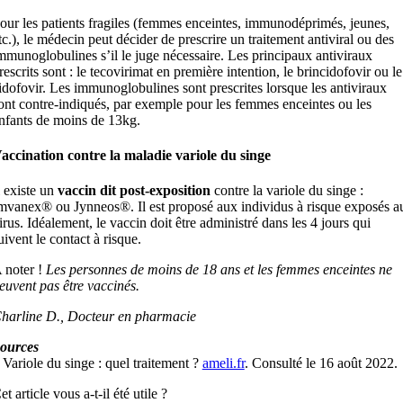
our les patients fragiles (femmes enceintes, immunodéprimés, jeunes,
tc.), le médecin peut décider de prescrire un traitement antiviral ou des
mmunoglobulines s’il le juge nécessaire. Les principaux antiviraux
rescrits sont : le tecovirimat en première intention, le brincidofovir ou le
idofovir. Les immunoglobulines sont prescrites lorsque les antiviraux
ont contre-indiqués, par exemple pour les femmes enceintes ou les
nfants de moins de 13kg.
accination contre la maladie variole du singe
l existe un
vaccin dit post-exposition
contre la variole du singe :
mvanex® ou Jynneos®. Il est proposé aux individus à risque exposés a
irus. Idéalement, le vaccin doit être administré dans les 4 jours qui
uivent le contact à risque.
 noter !
Les personnes de moins de 18 ans et les femmes enceintes ne
euvent pas être vaccinés.
harline D., Docteur en pharmacie
ources
 Variole du singe : quel traitement ?
ameli.fr
. Consulté le 16 août 2022.
et article vous a-t-il été utile ?