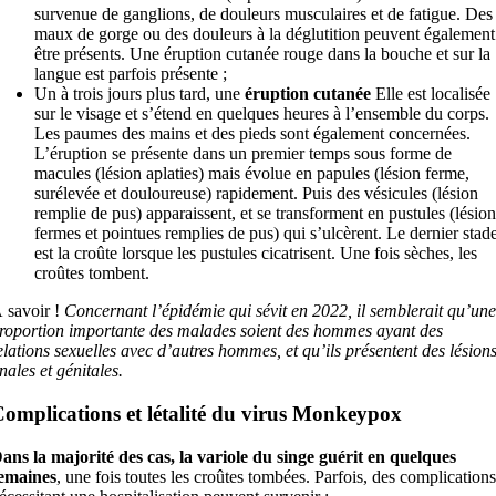
survenue de ganglions, de douleurs musculaires et de fatigue. Des
maux de gorge ou des douleurs à la déglutition peuvent également
être présents. Une éruption cutanée rouge dans la bouche et sur la
langue est parfois présente ;
Un à trois jours plus tard, une
éruption cutanée
Elle est localisée
sur le visage et s’étend en quelques heures à l’ensemble du corps.
Les paumes des mains et des pieds sont également concernées.
L’éruption se présente dans un premier temps sous forme de
macules (lésion aplaties) mais évolue en papules (lésion ferme,
surélevée et douloureuse) rapidement. Puis des vésicules (lésion
remplie de pus) apparaissent, et se transforment en pustules (lésion
fermes et pointues remplies de pus) qui s’ulcèrent. Le dernier stad
est la croûte lorsque les pustules cicatrisent. Une fois sèches, les
croûtes tombent.
 savoir !
Concernant l’épidémie qui sévit en 2022, il semblerait qu’une
roportion importante des malades soient des hommes ayant des
elations sexuelles avec d’autres hommes, et qu’ils présentent des lésion
nales et génitales.
omplications et létalité du virus Monkeypox
ans la majorité des cas, la variole du singe guérit en quelques
emaines
, une fois toutes les croûtes tombées. Parfois, des complications