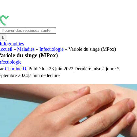
Passer
au
contenu
Rechercher:
Infographies
ccueil
»
Maladies
»
Infectiologie
»
Variole du singe (MPox)
ariole du singe (MPox)
nfectiologie
ar
Charline D.
|
Publié le : 23 juin 2022
|
Dernière mise à jour : 5
eptembre 2024
|
7 min de lecture
|