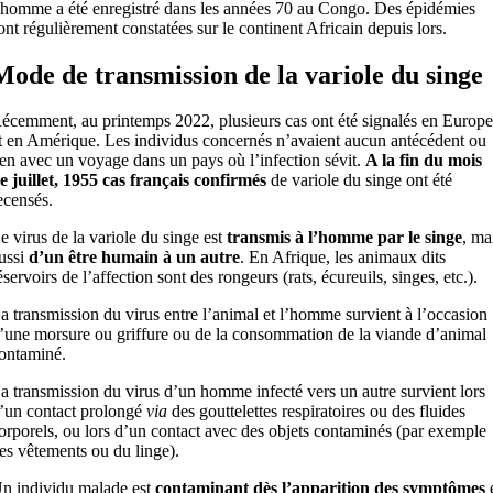
’homme a été enregistré dans les années 70 au Congo. Des épidémies
ont régulièrement constatées sur le continent Africain depuis lors.
Mode de transmission de la variole du singe
écemment, au printemps 2022, plusieurs cas ont été signalés en Europe
t en Amérique. Les individus concernés n’avaient aucun antécédent ou
ien avec un voyage dans un pays où l’infection sévit.
A la fin du mois
e juillet, 1955 cas français confirmés
de variole du singe ont été
ecensés.
e virus de la variole du singe est
transmis à l’homme par le singe
, ma
ussi
d’un être humain à un autre
. En Afrique, les animaux dits
éservoirs de l’affection sont des rongeurs (rats, écureuils, singes, etc.).
a transmission du virus entre l’animal et l’homme survient à l’occasion 
’une morsure ou griffure ou de la consommation de la viande d’animal
ontaminé.
a transmission du virus d’un homme infecté vers un autre survient lors
’un contact prolongé
via
des gouttelettes respiratoires ou des fluides
orporels, ou lors d’un contact avec des objets contaminés (par exemple
es vêtements ou du linge).
n individu malade est
contaminant dès l’apparition des symptômes