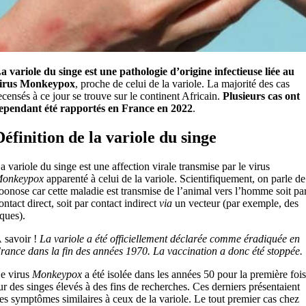
a variole du singe est une pathologie d’origine infectieuse liée au
irus Monkeypox
, proche de celui de la variole. La majorité des cas
ecensés à ce jour se trouve sur le continent Africain.
Plusieurs cas ont
ependant été rapportés en France en 2022
.
Définition de la variole du singe
a variole du singe est une affection virale transmise par le virus
onkeypox
apparenté à celui de la variole. Scientifiquement, on parle de
oonose car cette maladie est transmise de l’animal vers l’homme soit pa
ontact direct, soit par contact indirect
via
un vecteur (par exemple, des
iques).
 savoir !
La variole a été officiellement déclarée comme éradiquée en
rance dans la fin des années 1970. La vaccination a donc été stoppée.
e virus
Monkeypox
a été isolée dans les années 50 pour la première fois
ur des singes élevés à des fins de recherches. Ces derniers présentaient
es symptômes similaires à ceux de la variole. Le tout premier cas chez