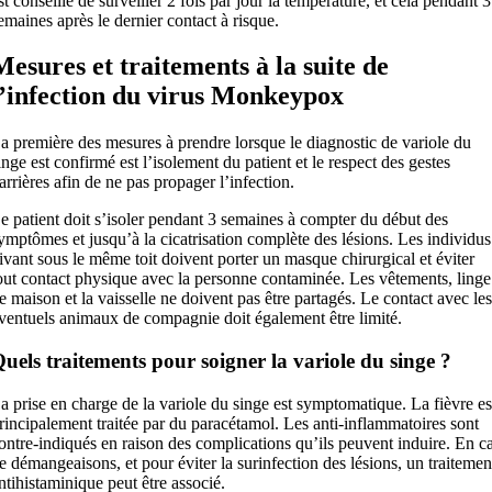
st conseillé de surveiller 2 fois par jour la température, et cela pendant 3
emaines après le dernier contact à risque.
Mesures et traitements à la suite de
l’infection du virus Monkeypox
a première des mesures à prendre lorsque le diagnostic de variole du
inge est confirmé est l’isolement du patient et le respect des gestes
arrières afin de ne pas propager l’infection.
e patient doit s’isoler pendant 3 semaines à compter du début des
ymptômes et jusqu’à la cicatrisation complète des lésions. Les individus
ivant sous le même toit doivent porter un masque chirurgical et éviter
out contact physique avec la personne contaminée. Les vêtements, linge
e maison et la vaisselle ne doivent pas être partagés. Le contact avec les
ventuels animaux de compagnie doit également être limité.
uels traitements pour soigner la variole du singe ?
a prise en charge de la variole du singe est symptomatique. La fièvre es
rincipalement traitée par du paracétamol. Les anti-inflammatoires sont
ontre-indiqués en raison des complications qu’ils peuvent induire. En c
e démangeaisons, et pour éviter la surinfection des lésions, un traitemen
ntihistaminique peut être associé.