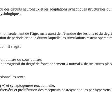
u des circuits neuronaux et les adaptations synaptiques structurales ou 
hysiologiques.
e non seulement de l’âge, mais aussi de l’étendue des lésions et du deg
ion de période critique durant laquelle les stimulations restent opérante
n. Il s’agit :
 utilisés ou sous-utilisés,
 progressif du degré de fonctionnement « normal » de structures placées
sionnelles sont :
 ») et synaptogénèse réactionnelle,
réservées et prolifération des récepteurs post-synaptiques par hypersen