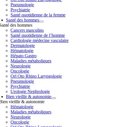
Pneumologie
Psychiatrie
Santé quotidienne de la femme
Santé des hommes
Santé des hommes
Cancers masculins
Santé quotidienne de l’homme
Cardiologie médecine vasculaire
Dermatologie
Hématologie
Hépato Gastro
Maladies métaboliques
Neurologie
Oncologie
Orl Oto Rhino Laryngologie
Pneumologie
Psychiatrie
Urologie Nephrologie
Bien vieillir & autonomie
Bien vieillir & autonomie
Hématologie
Maladies métaboliques
Neurologie
Oncologie