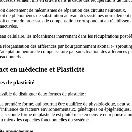
rocessus seraient mis en œuvre dans le cadre des récupérations de fonctio
soit directement de mécanismes de réparation des circuits neuronaux,
soit de phénomènes de substitution activant des systèmes normalement non
soit encore de processus de compensation correspondant au rétablissement
inactivées.
au cellulaire, les mécanismes intervenant dans les récupérations post-lé
la réorganisation des afférences par bourgeonnement axonal (« sprouting
l’adaptation neuronale compensatoire par suractivation des afférences p
réactionnels.
ct en médecine et Plasticité
s de plasticité
possible de distinguer deux formes de plasticité :
La première forme, qui pourrait être qualifiée de physiologique, peut 
l’influence de facteurs environnementaux, génétiques ou épigénétiques.
La seconde forme de plasticité est plutôt mise en oeuvre en réponse à un
au mieux les capacités fonctionnelles du système.
cité physiologique