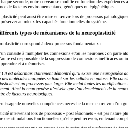
chaque seconde, notre cerveau se modifie en fonction des expériences 
ence de facteurs environnementaux, génétiques ou épigénétiques.
 plasticité peut aussi être mise en œuvre lors de processus pathologique
 préserver au mieux les capacités fonctionnelles du système.
ifférents types de mécanismes de la neuroplasticité
roplasticité correspond à deux processus fondamentaux :
l’un consiste à multiplier les connexions et/ou les neurones : on parle a
l’autre est responsable de la suppression de connexions inefficaces ou in
apprendre et à mémoriser.
 !
Il est désormais clairement démontré qu’il existe une neurogenèse a
 des molécules marquées se fixant sur les cellules en mitose. Elle cons
asticité est un processus plus large. Elle inclut toutes les modification
ent. Ainsi la neurogenèse n’est-elle que l’un des éléments de la neurop
tre de facteurs neurotoxiques.
ntissage de nouvelles compétences nécessite la mise en œuvre d’un gran
ticité intervenant lors de processus « post-lésionnels » est par nature 
ue des stimulations fonctionnelles qu’elle peut recevoir, en tenant compte