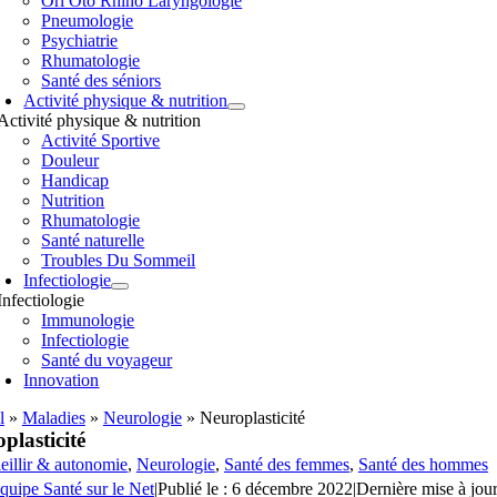
Orl Oto Rhino Laryngologie
Pneumologie
Psychiatrie
Rhumatologie
Santé des séniors
Activité physique & nutrition
Activité physique & nutrition
Activité Sportive
Douleur
Handicap
Nutrition
Rhumatologie
Santé naturelle
Troubles Du Sommeil
Infectiologie
Infectiologie
Immunologie
Infectiologie
Santé du voyageur
Innovation
l
»
Maladies
»
Neurologie
»
Neuroplasticité
plasticité
eillir & autonomie
,
Neurologie
,
Santé des femmes
,
Santé des hommes
quipe Santé sur le Net
|
Publié le : 6 décembre 2022
|
Dernière mise à jour