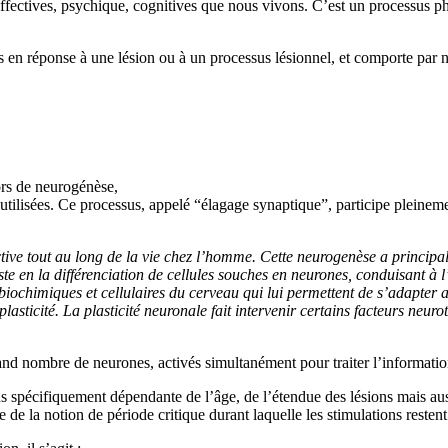
affectives, psychique, cognitives que nous vivons. C’est un processus 
s en réponse à une lésion ou à un processus lésionnel, et comporte par n
lors de neurogénèse,
utilisées. Ce processus, appelé “élagage synaptique”, participe pleinemen
ctive tout au long de la vie chez l’homme. Cette neurogenèse a princi
iste en la différenciation de cellules souches en neurones, conduisant à
s biochimiques et cellulaires du cerveau qui lui permettent de s’adapter 
lasticité. La plasticité neuronale fait intervenir certains facteurs neu
d nombre de neurones, activés simultanément pour traiter l’information
plus spécifiquement dépendante de l’âge, de l’étendue des lésions mais a
 de la notion de période critique durant laquelle les stimulations resten