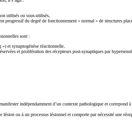
n, il s’agit :
 utilisés ou sous-utilisés,
 progressif du degré de fonctionnement « normal » de structures placées
sionnelles sont :
 ») et synaptogénèse réactionnelle,
réservées et prolifération des récepteurs post-synaptiques par hypersen
se manifester indépendamment d’un contexte pathologique et correpond 
e lésion ou à un processus lésionnel et comporte par nécessité une réorg