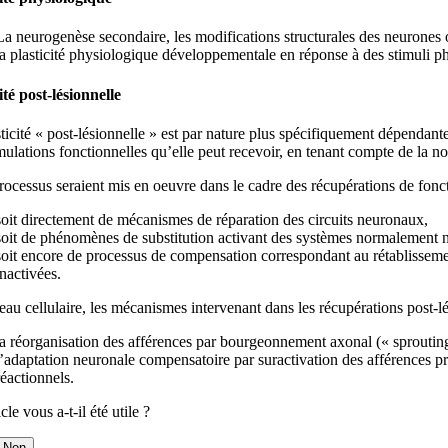
La neurogenèse secondaire, les modifications structurales des neurones o
la plasticité physiologique développementale en réponse à des stimuli p
ité post-lésionnelle
ticité « post-lésionnelle » est par nature plus spécifiquement dépendant
mulations fonctionnelles qu’elle peut recevoir, en tenant compte de la not
rocessus seraient mis en oeuvre dans le cadre des récupérations de fonctio
soit directement de mécanismes de réparation des circuits neuronaux,
soit de phénomènes de substitution activant des systèmes normalement non
soit encore de processus de compensation correspondant au rétablissement
inactivées.
au cellulaire, les mécanismes intervenant dans les récupérations post-lé
la réorganisation des afférences par bourgeonnement axonal (« sprouting
l’adaptation neuronale compensatoire par suractivation des afférences p
réactionnels.
cle vous a-t-il été utile ?
Non