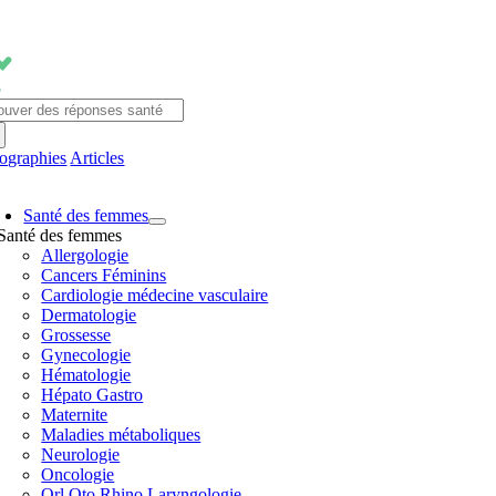
Passer
au
contenu
chercher:
fographies
Articles
avigation
Santé des femmes
ascule
Santé des femmes
Allergologie
Cancers Féminins
Cardiologie médecine vasculaire
Dermatologie
Grossesse
Gynecologie
Hématologie
Hépato Gastro
Maternite
Maladies métaboliques
Neurologie
Oncologie
Orl Oto Rhino Laryngologie