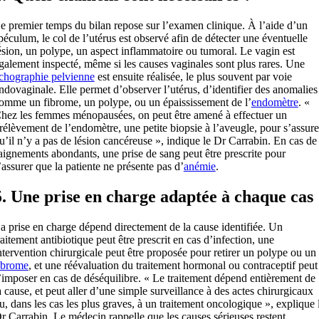
e premier temps du bilan repose sur l’examen clinique. À l’aide d’un
péculum, le col de l’utérus est observé afin de détecter une éventuelle
ésion, un polype, un aspect inflammatoire ou tumoral. Le vagin est
galement inspecté, même si les causes vaginales sont plus rares. Une
chographie pelvienne
est ensuite réalisée, le plus souvent par voie
ndovaginale. Elle permet d’observer l’utérus, d’identifier des anomalies
omme un fibrome, un polype, ou un épaississement de l’
endomètre
. «
hez les femmes ménopausées, on peut être amené à effectuer un
rélèvement de l’endomètre, une petite biopsie à l’aveugle, pour s’assure
u’il n’y a pas de lésion cancéreuse », indique le Dr Carrabin. En cas de
aignements abondants, une prise de sang peut être prescrite pour
’assurer que la patiente ne présente pas d’
anémie
.
5. Une prise en charge adaptée à chaque cas
a prise en charge dépend directement de la cause identifiée. Un
raitement antibiotique peut être prescrit en cas d’infection, une
ntervention chirurgicale peut être proposée pour retirer un polype ou un
ibrome
, et une réévaluation du traitement hormonal ou contraceptif peut
’imposer en cas de déséquilibre. « Le traitement dépend entièrement de
a cause, et peut aller d’une simple surveillance à des actes chirurgicaux
u, dans les cas les plus graves, à un traitement oncologique », explique 
r Carrabin. Le médecin rappelle que les causes sérieuses restent