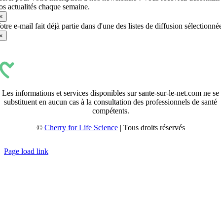
os actualités chaque semaine.
×
otre e-mail fait déjà partie dans d'une des listes de diffusion sélectionné
×
Les informations et services disponibles sur sante-sur-le-net.com ne se
substituent en aucun cas à la consultation des professionnels de santé
compétents.
©
Cherry for Life Science
| Tous droits réservés
Créé avec
par
zakaru.studio
Page load link