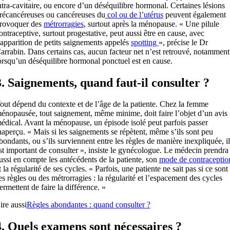
ntra-cavitaire, ou encore d’un déséquilibre hormonal. Certaines lésions
récancéreuses ou cancéreuses du
col ou de l’utérus
peuvent également
rovoquer des
métrorragies
, surtout après la ménopause. « Une pilule
ontraceptive, surtout progestative, peut aussi être en cause, avec
’apparition de petits saignements appelés
spotting
», précise le Dr
arrabin. Dans certains cas, aucun facteur net n’est retrouvé, notamment
orsqu’un déséquilibre hormonal ponctuel est en cause.
3. Saignements, quand faut-il consulter ?
out dépend du contexte et de l’âge de la patiente. Chez la femme
énopausée, tout saignement, même minime, doit faire l’objet d’un avis
édical. Avant la ménopause, un épisode isolé peut parfois passer
naperçu. « Mais si les saignements se répètent, même s’ils sont peu
bondants, ou s’ils surviennent entre les règles de manière inexpliquée, il
st important de consulter », insiste le gynécologue. Le médecin prendra
ussi en compte les antécédents de la patiente, son
mode de contraceptio
t la régularité de ses cycles. « Parfois, une patiente ne sait pas si ce sont
es règles ou des métrorragies : la régularité et l’espacement des cycles
ermettent de faire la différence. »
ire aussi
Règles abondantes : quand consulter ?
4. Quels examens sont nécessaires ?