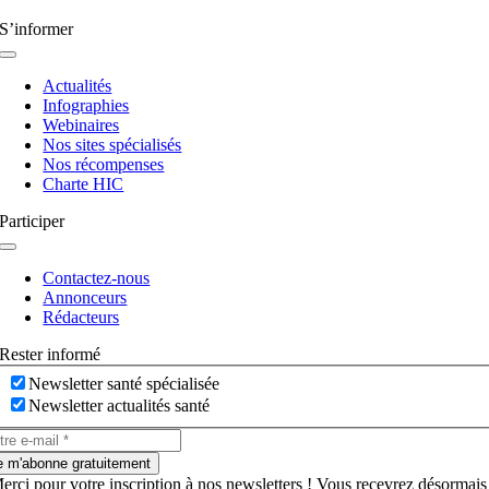
S’informer
Navigation
à
Actualités
bascule
Infographies
Webinaires
Nos sites spécialisés
Nos récompenses
Charte HIC
Participer
Navigation
à
Contactez-nous
bascule
Annonceurs
Rédacteurs
Rester informé
Newsletter santé spécialisée
Newsletter actualités santé
e m'abonne gratuitement
erci pour votre inscription à nos newsletters ! Vous recevrez désormais