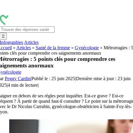
Passer
au
contenu
Rechercher:
Infographies
Articles
ccueil
»
Articles
»
Santé de la femme
»
Gynécologie
»
Métrorragies : 
oints clés pour comprendre ces saignements anormaux
étrorragies : 5 points clés pour comprendre ces
saignements anormaux
ynécologie
ar
Peggy Cardin
|
Publié le : 25 juin 2025
|
Dernière mise à jour : 23 juin
025
|
4 min de lecture
|
aigner en dehors de ses règles peut inquiéter. Est-ce grave ? Est-ce
réquent ? À partir de quand faut-il consulter ? Le point sur la métrorragi
vec le Dr Nicolas Carrabin, gynécologue-obstétricien à Sainte-Foy-lès-
yon.