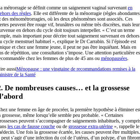
a métrorragie se définit comme un saignement vaginal survenant
en
ehors des règles
. Elle est différente de la ménorragie (règles abondantes
t des ménométrorragies, où les deux phénomènes sont associés. Ces
ertes peuvent être rouge vif, brunâtres ou même très discrètes, mais leur
urvenue en dehors du cycle doit toujours interpeller. « C’est un terme
imple, mais important pour décrire tout saignement survenant en dehors
u cycle menstruel habituel », explique le Dr Carrabin. Si l’épisode est
nique et chez une femme jeune, il peut ne pas être inquiétant. Mais en
as de répétition, une consultation s’impose. Une attention particulière es
ecommandée chez les femmes de plus de 45 ans ou
ménopausées
.
ire aussi
Ménopause : une vingtaine de recommandations remises à la
inistre de la Santé
2. De nombreuses causes… et la grossesse
d’abord
hez une femme en âge de procréer, la première hypothèse à éliminer es
a grossesse, même lorsqu’elle semble peu probable. « Certaines
rossesses peuvent s’accompagner de saignements inhabituels, y compri
ans
les cas de fausse couche
ou de
grossesse extra-utérine
», rappelle le
édecin. Une fois la grossesse écartée, les causes peuvent être multiples.
l peut s’agir d’une infection du col de l’utérus, d’un polype, d’un fibro