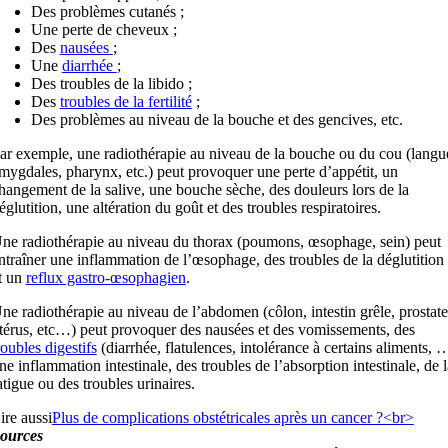
Des problèmes cutanés ;
Une perte de cheveux ;
Des
nausées
;
Une
diarrhée
;
Des troubles de la libido ;
Des
troubles de la fertilité
;
Des problèmes au niveau de la bouche et des gencives, etc.
ar exemple, une radiothérapie au niveau de la bouche ou du cou (langu
mygdales, pharynx, etc.) peut provoquer une perte d’appétit, un
hangement de la salive, une bouche sèche, des douleurs lors de la
églutition, une altération du goût et des troubles respiratoires.
ne radiothérapie au niveau du thorax (poumons, œsophage, sein) peut
ntraîner une inflammation de l’œsophage, des troubles de la déglutition
t un
reflux gastro-œsophagien
.
ne radiothérapie au niveau de l’abdomen (côlon, intestin grêle, prostate
térus, etc…) peut provoquer des nausées et des vomissements, des
roubles digestifs
(diarrhée, flatulences, intolérance à certains aliments, 
ne inflammation intestinale, des troubles de l’absorption intestinale, de l
atigue ou des troubles urinaires.
ire aussi
Plus de complications obstétricales après un cancer ?<br>
ources