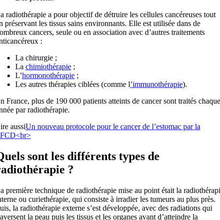
a radiothérapie a pour objectif de détruire les cellules cancéreuses tout
n préservant les tissus sains environnants. Elle est utilisée dans de
ombreux cancers, seule ou en association avec d’autres traitements
nticancéreux :
La chirurgie ;
La
chimiothérapie
;
L’
hormonothérapie
;
Les autres thérapies ciblées (comme l
’immunothérapie
).
n France, plus de 190 000 patients atteints de cancer sont traités chaqu
nnée par radiothérapie.
ire aussi
Un nouveau protocole pour le cancer de l’estomac par la
FCD<br>
Quels sont les différents types de
radiothérapie ?
a première technique de radiothérapie mise au point était la radiothérap
nterne ou curiethérapie, qui consiste à irradier les tumeurs au plus près.
uis, la radiothérapie externe s’est développée, avec des radiations qui
raversent la peau puis les tissus et les organes avant d’atteindre la