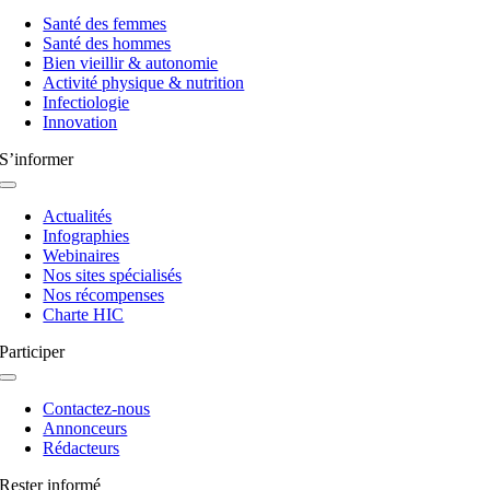
à
Santé des femmes
bascule
Santé des hommes
Bien vieillir & autonomie
Activité physique & nutrition
Infectiologie
Innovation
S’informer
Navigation
à
Actualités
bascule
Infographies
Webinaires
Nos sites spécialisés
Nos récompenses
Charte HIC
Participer
Navigation
à
Contactez-nous
bascule
Annonceurs
Rédacteurs
Rester informé