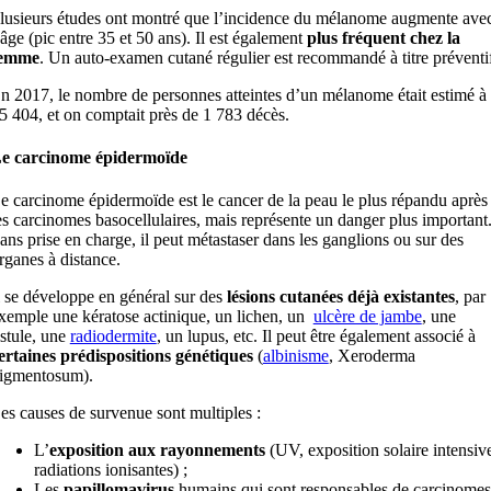
lusieurs études ont montré que l’incidence du mélanome augmente ave
’âge (pic entre 35 et 50 ans). Il est également
plus fréquent chez la
emme
. Un auto-examen cutané régulier est recommandé à titre préventi
n 2017, le nombre de personnes atteintes d’un mélanome était estimé à
5 404, et on comptait près de 1 783 décès.
e carcinome épidermoïde
e carcinome épidermoïde est le cancer de la peau le plus répandu après
es carcinomes basocellulaires, mais représente un danger plus important
ans prise en charge, il peut métastaser dans les ganglions ou sur des
rganes à distance.
l se développe en général sur des
lésions cutanées
déjà existantes
, par
xemple une kératose actinique, un lichen, un
ulcère de jambe
, une
istule, une
radiodermite
, un lupus, etc. Il peut être également associé à
ertaines prédispositions génétiques
(
albinisme
, Xeroderma
igmentosum).
es causes de survenue sont multiples :
L’
exposition aux rayonnements
(UV, exposition solaire intensiv
radiations ionisantes) ;
Les
papillomavirus
humains qui sont responsables de carcinomes