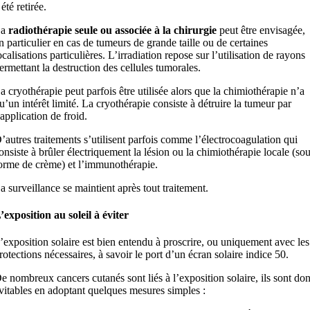
 été retirée.
La
radiothérapie seule ou associée à la chirurgie
peut être envisagée,
n particulier en cas de tumeurs de grande taille ou de certaines
ocalisations particulières. L’irradiation repose sur l’utilisation de rayons
ermettant la destruction des cellules tumorales.
a cryothérapie peut parfois être utilisée alors que la chimiothérapie n’a
u’un intérêt limité. La cryothérapie consiste à détruire la tumeur par
’application de froid.
’autres traitements s’utilisent parfois comme l’électrocoagulation qui
onsiste à brûler électriquement la lésion ou la chimiothérapie locale (so
orme de crème) et l’immunothérapie.
a surveillance se maintient après tout traitement.
’exposition au soleil à éviter
’exposition solaire est bien entendu à proscrire, ou uniquement avec les
rotections nécessaires, à savoir le port d’un écran solaire indice 50.
e nombreux cancers cutanés sont liés à l’exposition solaire, ils sont do
vitables en adoptant quelques mesures simples :