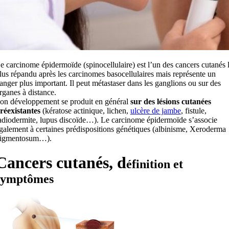
e carcinome épidermoïde (spinocellulaire) est l’un des cancers cutanés 
lus répandu après les carcinomes basocellulaires mais représente un
anger plus important. Il peut métastaser dans les ganglions ou sur des
rganes à distance.
on développement se produit en général
sur des lésions cutanées
réexistantes
(kératose actinique, lichen,
ulcère de jambe
, fistule,
adiodermite, lupus discoïde…). Le carcinome épidermoïde s’associe
galement à certaines prédispositions génétiques (albinisme, Xeroderma
igmentosum…).
Cancers cutanés, d
éfinition et
symptômes