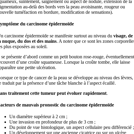
quameux, suintement, saignement ou aspect de nodule, extension de la
igmentation au-delà des bords vers la peau avoisinante, rougeur ou
ouvelle tuméfaction en bordure, modification de sensations).
ymptôme du carcinome épidermoïde
n carcinome épidermoïde se manifeste surtout au niveau du
visage, de
a nuque, du dos et des mains
. A noter que ce sont les zones corporelle
es plus exposées au soleil.
l se présente d’abord comme un petit bouton rose-rouge, éventuellemen
ecouvert d’une croûte squameuse. Lorsque la croûte tombe, elle laisse
pparaître une petite ulcération.
orsque ce type de cancer de la peau se développe au niveau des lèvres, 
e traduit par la présence d’une tâche blanche à l’aspect écaillé.
ans traitement cette tumeur peut évoluer rapidement
.
acteurs de mauvais pronostic du carcinome épidermoïde
Un diamètre supérieur à 2 cm ;
Une invasion en profondeur de plus de 3 cm ;
Du point de vue histologique, un aspect cellulaire peu différencié ;
Un développement sur une ancienne cicatrice ou sur un ulcère