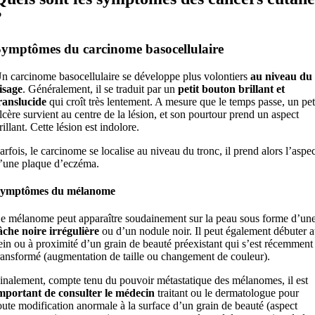
?
ymptômes du carcinome basocellulaire
n carcinome basocellulaire se développe plus volontiers
au niveau du
isage
. Généralement, il se traduit par un
petit bouton brillant et
ranslucide
qui croît très lentement. A mesure que le temps passe, un pet
lcère survient au centre de la lésion, et son pourtour prend un aspect
rillant. Cette lésion est indolore.
arfois, le carcinome se localise au niveau du tronc, il prend alors l’aspec
’une plaque d’eczéma.
ymptômes du mélanome
e mélanome peut apparaître soudainement sur la peau sous forme d’un
âche noire irrégulière
ou d’un nodule noir. Il peut également débuter 
ein ou à proximité d’un grain de beauté préexistant qui s’est récemment
ransformé (augmentation de taille ou changement de couleur).
inalement, compte tenu du pouvoir métastatique des mélanomes, il est
mportant de consulter le médecin
traitant ou le dermatologue pour
oute modification anormale à la surface d’un grain de beauté (aspect