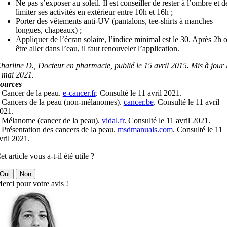
Ne pas s’exposer au soleil. Il est conseiller de rester à l’ombre et d
limiter ses activités en extérieur entre 10h et 16h ;
Porter des vêtements anti-UV (pantalons, tee-shirts à manches
longues, chapeaux) ;
Appliquer de l’écran solaire, l’indice minimal est le 30. Après 2h 
être aller dans l’eau, il faut renouveler l’application.
harline D., Docteur en pharmacie, publié le 15 avril 2015. Mis à jour 
 mai 2021.
ources
 Cancer de la peau.
e-cancer.fr
. Consulté le 11 avril 2021.
 Cancers de la peau (non-mélanomes).
cancer.be
. Consulté le 11 avril
021.
 Mélanome (cancer de la peau).
vidal.fr
. Consulté le 11 avril 2021.
 Présentation des cancers de la peau.
msdmanuals.com
. Consulté le 11
vril 2021.
et article vous a-t-il été utile ?
Oui
Non
erci pour votre avis !