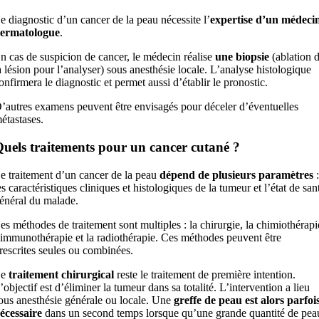
e diagnostic d’un cancer de la peau nécessite l’
expertise d’un médeci
ermatologue
.
n cas de suspicion de cancer, le médecin réalise
une biopsie
(ablation 
a lésion pour l’analyser) sous anesthésie locale. L’analyse histologique
onfirmera le diagnostic et permet aussi d’établir le pronostic.
’autres examens peuvent être envisagés pour déceler d’éventuelles
étastases.
uels traitements pour un cancer cutané ?
e traitement d’un cancer de la peau
dépend de plusieurs paramètres
:
es caractéristiques cliniques et histologiques de la tumeur et l’état de san
énéral du malade.
es méthodes de traitement sont multiples : la chirurgie, la chimiothérapi
’immunothérapie et la radiothérapie. Ces méthodes peuvent être
rescrites seules ou combinées.
Le
traitement chirurgical
reste le traitement de première intention.
’objectif est d’éliminer la tumeur dans sa totalité. L’intervention a lieu
ous anesthésie générale ou locale. Une
greffe de peau est alors parfoi
écessaire
dans un second temps lorsque qu’une grande quantité de pea