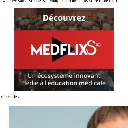
ewsletter Santé Sur Le Net chaque semaine dans votre boite mail.
rticles liés