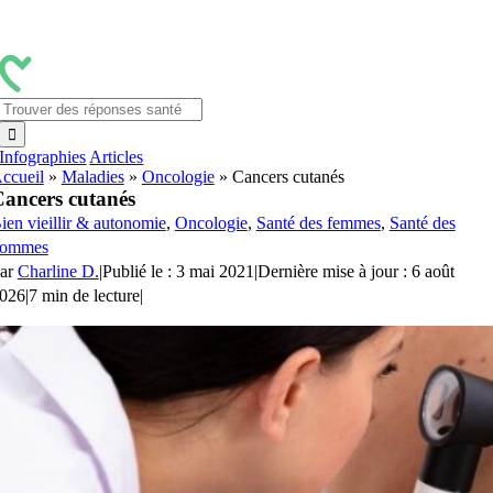
Passer
au
contenu
Rechercher:
Infographies
Articles
ccueil
»
Maladies
»
Oncologie
»
Cancers cutanés
ancers cutanés
ien vieillir & autonomie
,
Oncologie
,
Santé des femmes
,
Santé des
ommes
ar
Charline D.
|
Publié le : 3 mai 2021
|
Dernière mise à jour : 6 août
026
|
7 min de lecture
|