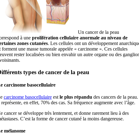
Un cancer de la peau
orrespond à une
prolifération cellulaire anormale au niveau de
ertaines zones cutanées
. Les cellules ont un développement anarchiqu
t forment une masse tumorale appelée « carcinome ». Ces cellules
euvent rester localisées ou bien envahir un autre organe ou des ganglio
voisinants.
ifférents types de cancer de la peau
e carcinome basocellulaire
Le
carcinome basocellulaire
est
le plus répandu
des cancers de la peau.
l représente, en effet, 70% des cas. Sa fréquence augmente avec l’âge.
e cancer se développe très lentement, et donne rarement lieu à des
étastases. C’est la forme de cancer cutané la moins dangereuse.
e mélanome