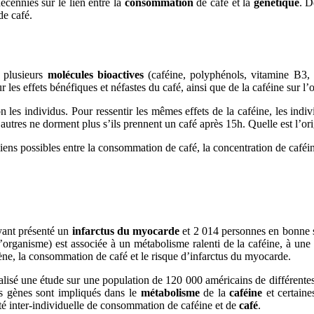
écennies sur le lien entre la
consommation
de café et la
génétique
. D
de café.
 plusieurs
molécules bioactives
(caféine, polyphénols, vitamine B3
 les effets bénéfiques et néfastes du café, ainsi que de la caféine sur l
 les individus. Pour ressentir les mêmes effets de la caféine, les indiv
’autres ne dorment plus s’ils prennent un café après 15h. Quelle est l’or
ens possibles entre la consommation de café, la concentration de caféin
yant présenté un
infarctus du myocarde
et 2 014 personnes en bonne s
organisme) est associée à un métabolisme ralenti de la caféine, à un
ène, la consommation de café et le risque d’infarctus du myocarde.
éalisé une étude sur une population de 120 000 américains de différentes
es gènes sont impliqués dans le
métabolisme
de la
caféine
et certaine
té inter-individuelle de consommation de caféine et de
café
.