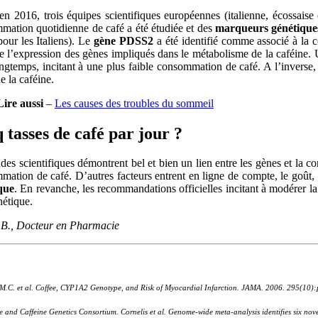
en 2016, trois équipes scientifiques européennes (italienne, écossais
mation quotidienne de café a été étudiée et des
marqueurs génétique
our les Italiens). Le
gène PDSS2
a été identifié comme associé à l
 l’expression des gènes impliqués dans le métabolisme de la caféine. Un
ongtemps, incitant à une plus faible consommation de café. A l’inverse
de la caféine.
Lire aussi
–
Les causes des troubles du sommeil
 tasses de café par jour ?
udes scientifiques démontrent bel et bien un lien entre les gènes et l
ation de café. D’autres facteurs entrent en ligne de compte, le goût, l
que
. En revanche, les recommandations officielles incitant à modérer l
nétique.
e B., Docteur en Pharmacie
 M.C. et al. Coffee, CYP1A2 Genotype, and Risk of Myocardial Infarction. JAMA. 2006. 295(10)
e and Caffeine Genetics Consortium. Cornelis et al. Genome-wide meta-analysis identifies six no