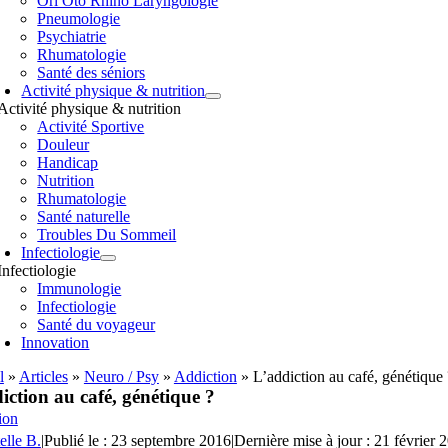
Orl Oto Rhino Laryngologie
Pneumologie
Psychiatrie
Rhumatologie
Santé des séniors
Activité physique & nutrition
Activité physique & nutrition
Activité Sportive
Douleur
Handicap
Nutrition
Rhumatologie
Santé naturelle
Troubles Du Sommeil
Infectiologie
Infectiologie
Immunologie
Infectiologie
Santé du voyageur
Innovation
l
»
Articles
»
Neuro / Psy
»
Addiction
»
L’addiction au café, génétique 
iction au café, génétique ?
ion
elle B.
|
Publié le : 23 septembre 2016
|
Dernière mise à jour : 21 février 