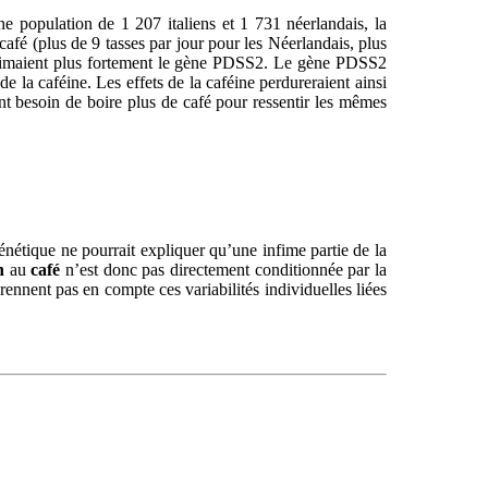
e population de 1 207 italiens et 1 731 néerlandais, la
afé (plus de 9 tasses par jour pour les Néerlandais, plus
rimaient plus fortement le gène PDSS2. Le gène PDSS2
 la caféine. Les effets de la caféine perdureraient ainsi
nt besoin de boire plus de café pour ressentir les mêmes
génétique ne pourrait expliquer qu’une infime partie de la
n
au
café
n’est donc pas directement conditionnée par la
nnent pas en compte ces variabilités individuelles liées