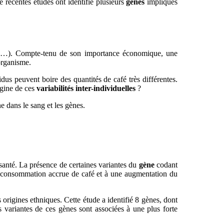
e récentes études ont identifié plusieurs
gènes
impliqués
, …). Compte-tenu de son importance économique, une
’organisme.
idus peuvent boire des quantités de café très différentes.
igine de ces
variabilités inter-individuelles
?
e dans le sang et les gènes.
anté. La présence de certaines variantes du
gène
codant
e consommation accrue de café et à une augmentation du
 origines ethniques. Cette étude a identifié 8 gènes, dont
s variantes de ces gènes sont associées à une plus forte