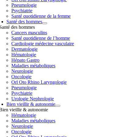
Pneumologie
Psychiatrie
Santé quotidienne de la femme
Santé des hommes
Santé des hommes
Cancers masculins
Santé quotidienne de l’homme
Cardiologie médecine vasculaire
Dermatologie
Hématologie
Hépato Gastro
Maladies métaboliques
Neurologie
Oncologie
Orl Oto Rhino Laryngologie
Pneumologie
Psychiatrie
Urologie Nephrologie
Bien vieillir & autonomie
Bien vieillir & autonomie
Hématologie
Maladies métaboliques
Neurologie
Oncologie