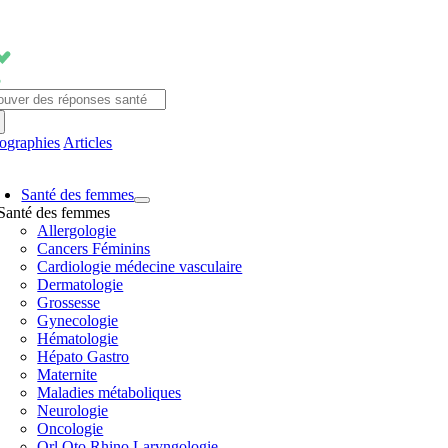
Passer
au
contenu
chercher:
fographies
Articles
avigation
Santé des femmes
ascule
Santé des femmes
Allergologie
Cancers Féminins
Cardiologie médecine vasculaire
Dermatologie
Grossesse
Gynecologie
Hématologie
Hépato Gastro
Maternite
Maladies métaboliques
Neurologie
Oncologie
Orl Oto Rhino Laryngologie