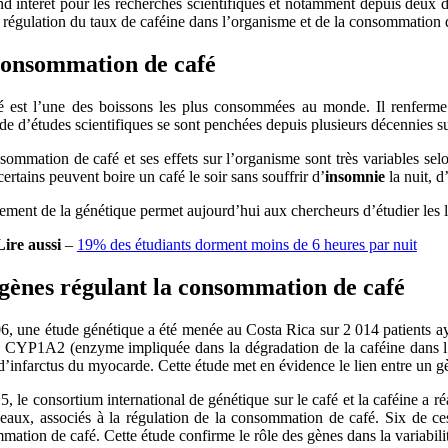
d intérêt pour les recherches scientifiques et notamment depuis deux d
 régulation du taux de caféine dans l’organisme et de la consommation 
consommation de café
é est l’une des boissons les plus consommées au monde. Il renferme
de d’études scientifiques se sont penchées depuis plusieurs décennies sur
ommation de café et ses effets sur l’organisme sont très variables selon
certains peuvent boire un café le soir sans souffrir d’
insomnie
la nuit, d
ment de la génétique permet aujourd’hui aux chercheurs d’étudier les li
Lire aussi
–
19% des étudiants dorment moins de 6 heures par nuit
gènes régulant la consommation de café
6, une étude génétique a été menée au Costa Rica sur 2 014 patients a
e CYP1A2 (enzyme impliquée dans la dégradation de la caféine dans l’
d’infarctus du myocarde. Cette étude met en évidence le lien entre un g
, le consortium international de génétique sur le café et la caféine a r
eaux, associés à la régulation de la consommation de café. Six de c
ation de café. Cette étude confirme le rôle des gènes dans la variabili