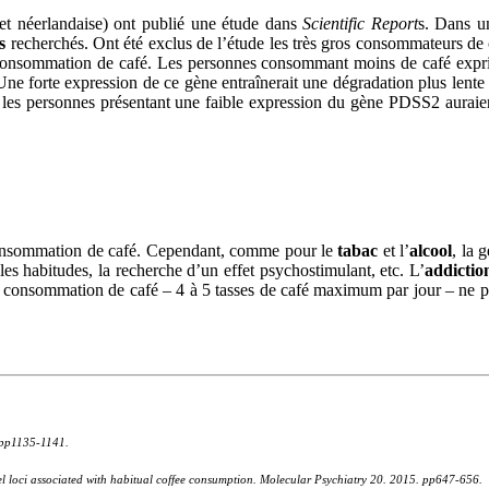
e et néerlandaise) ont publié une étude dans
Scientific Report
s. Dans un
s
recherchés. Ont été exclus de l’étude les très gros consommateurs de c
a consommation de café. Les personnes consommant moins de café exp
e forte expression de ce gène entraînerait une dégradation plus lente de
, les personnes présentant une faible expression du gène PDSS2 auraie
a consommation de café. Cependant, comme pour le
tabac
et l’
alcool
, la 
es habitudes, la recherche d’un effet psychostimulant, etc. L’
addictio
a consommation de café – 4 à 5 tasses de café maximum par jour – ne pre
:pp1135-1141.
vel loci associated with habitual coffee consumption. Molecular Psychiatry 20. 2015. pp647-656.