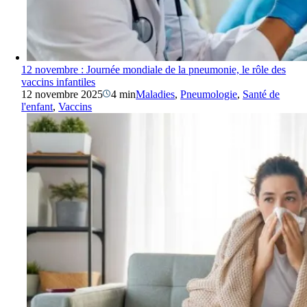
12 novembre : Journée mondiale de la pneumonie, le rôle des
vaccins infantiles
12 novembre 2025
4 min
Maladies
,
Pneumologie
,
Santé de
l'enfant
,
Vaccins