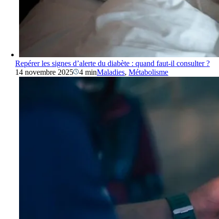
Repérer les signes d’alerte du diabète : quand faut-il consulter ?
14 novembre 2025
4 min
Maladies
,
Métabolisme