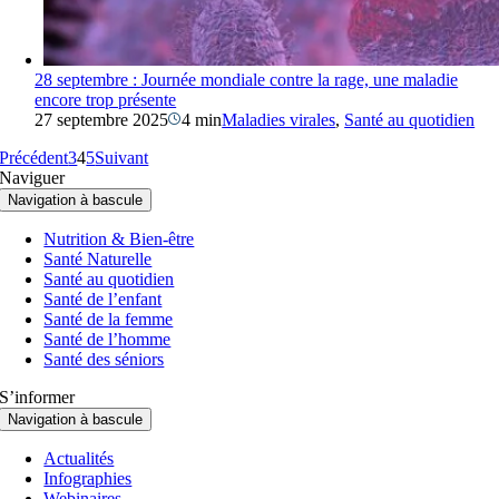
28 septembre : Journée mondiale contre la rage, une maladie
encore trop présente
27 septembre 2025
4 min
Maladies virales
,
Santé au quotidien
Précédent
3
4
5
Suivant
Naviguer
Navigation à bascule
Nutrition & Bien-être
Santé Naturelle
Santé au quotidien
Santé de l’enfant
Santé de la femme
Santé de l’homme
Santé des séniors
S’informer
Navigation à bascule
Actualités
Infographies
Webinaires