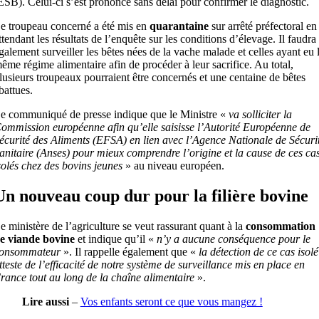
ESB). Celui-ci s’est prononcé sans délai pour confirmer le diagnostic.
e troupeau concerné a été mis en
quarantaine
sur arrêté préfectoral en
ttendant les résultats de l’enquête sur les conditions d’élevage. Il faudra
galement surveiller les bêtes nées de la vache malade et celles ayant eu 
ême régime alimentaire afin de procéder à leur sacrifice. Au total,
lusieurs troupeaux pourraient être concernés et une centaine de bêtes
battues.
e communiqué de presse indique que le Ministre «
va solliciter la
ommission européenne afin qu’elle saisisse l’Autorité Européenne de
écurité des Aliments (EFSA) en lien avec l’Agence Nationale de Sécuri
anitaire (Anses) pour mieux comprendre l’origine et la cause de ces ca
solés chez des bovins jeunes
» au niveau européen.
Un nouveau coup dur pour la filière bovine
e ministère de l’agriculture se veut rassurant quant à la
consommation
e viande bovine
et indique qu’il «
n’y a aucune conséquence pour le
onsommateur
». Il rappelle également que «
la détection de ce cas isolé
tteste de l’efficacité de notre système de surveillance mis en place en
rance tout au long de la chaîne alimentaire
».
Lire aussi
–
Vos enfants seront ce que vous mangez !