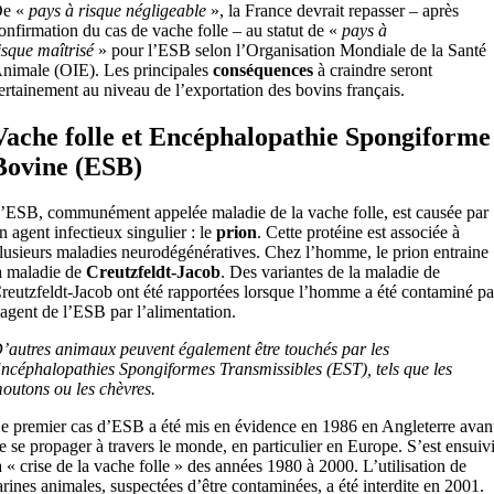
e «
pays à risque négligeable
», la France devrait repasser – après
onfirmation du cas de vache folle – au statut de «
pays à
isque
maîtrisé
» pour l’ESB selon l’Organisation Mondiale de la Santé
nimale (OIE). Les principales
conséquences
à craindre seront
ertainement au niveau de l’exportation des bovins français.
Vache folle et Encéphalopathie Spongiforme
Bovine (ESB)
’ESB, communément appelée maladie de la vache folle, est causée par
n agent infectieux singulier : le
prion
. Cette protéine est associée à
lusieurs maladies neurodégénératives. Chez l’homme, le prion entraine
a maladie de
Creutzfeldt-Jacob
. Des variantes de la maladie de
reutzfeldt-Jacob ont été rapportées lorsque l’homme a été contaminé pa
’agent de l’ESB par l’alimentation.
’autres animaux peuvent également être touchés par les
ncéphalopathies Spongiformes Transmissibles (EST), tels que les
outons ou les chèvres.
e premier cas d’ESB a été mis en évidence en 1986 en Angleterre avan
e se propager à travers le monde, en particulier en Europe. S’est ensuiv
a « crise de la vache folle » des années 1980 à 2000. L’utilisation de
arines animales, suspectées d’être contaminées, a été interdite en 2001.