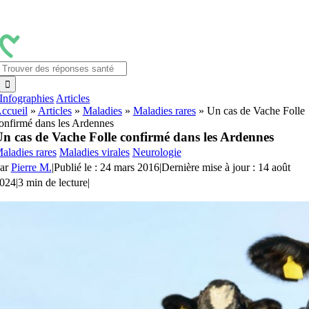
Passer
au
contenu
Rechercher:
Infographies
Articles
ccueil
»
Articles
»
Maladies
»
Maladies rares
»
Un cas de Vache Folle
onfirmé dans les Ardennes
n cas de Vache Folle confirmé dans les Ardennes
aladies rares
Maladies virales
Neurologie
ar
Pierre M.
|
Publié le : 24 mars 2016
|
Dernière mise à jour : 14 août
024
|
3 min de lecture
|