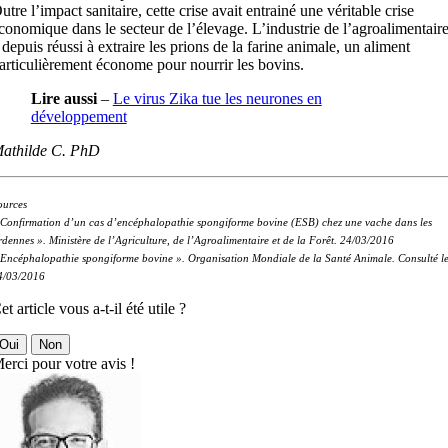
utre l’impact sanitaire, cette crise avait entrainé une véritable crise
conomique dans le secteur de l’élevage. L’industrie de l’agroalimentair
 depuis réussi à extraire les prions de la farine animale, un aliment
articulièrement économe pour nourrir les bovins.
Lire aussi
–
Le virus Zika tue les neurones en
développement
athilde C. PhD
ources
 Confirmation d’un cas d’encéphalopathie spongiforme bovine (ESB) chez une vache dans les
dennes ». Ministère de l’Agriculture, de l’Agroalimentaire et de la Forêt. 24/03/2016
 Encéphalopathie spongiforme bovine ». Organisation Mondiale de la Santé Animale. Consulté l
4/03/2016
et article vous a-t-il été utile ?
Oui
Non
erci pour votre avis !