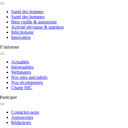
Navigation
à
Santé des femmes
bascule
Santé des hommes
Bien vieillir & autonomie
Activité physique & nutrition
Infectiologie
Innovation
S’informer
Navigation
à
Actualités
bascule
Infographies
Webinaires
Nos sites spécialisés
Nos récompenses
Charte HIC
Participer
Navigation
à
Contactez-nous
bascule
Annonceurs
Rédacteurs