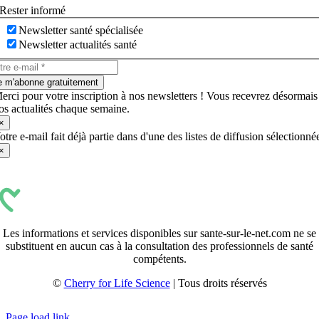
Rester informé
Newsletter santé spécialisée
Newsletter actualités santé
e m'abonne gratuitement
erci pour votre inscription à nos newsletters ! Vous recevrez désormais
os actualités chaque semaine.
×
otre e-mail fait déjà partie dans d'une des listes de diffusion sélectionné
×
Les informations et services disponibles sur sante-sur-le-net.com ne se
substituent en aucun cas à la consultation des professionnels de santé
compétents.
©
Cherry for Life Science
| Tous droits réservés
Créé avec
par
zakaru.studio
Page load link