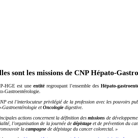
les sont les missions de CNP Hépato-Gastro
P-HGE est une
entité
regroupant l’ensemble des
Hépato-gastroent
to-Gastroentérologie.
P est l’interlocuteur privilégié de la profession avec les pouvoirs publ
-Gastroentérologie et
Oncologie
digestive.
ncipales actions concernent la définition des
missions
de développement
ialité, l’organisation de la journée de
dépistage
et de prévention du can
romouvoir la
campagne
de dépistage du cancer colorectal. »