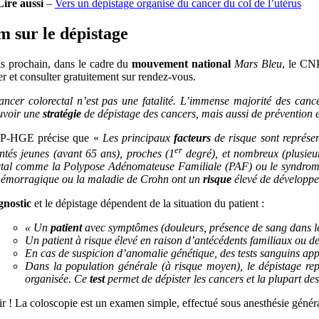
Lire aussi
–
Vers un dépistage organisé du cancer du col de l’utérus
 sur le dépistage
s prochain, dans le cadre du
mouvement national
Mars Bleu
, le CNP
r et consulter gratuitement sur rendez-vous.
ancer colorectal n’est pas une fatalité. L’immense majorité des cance
voir une
stratégie
de dépistage des cancers, mais aussi de prévention e
P-HGE précise que «
Les principaux
facteurs
de risque sont représen
er
ntés jeunes (avant 65 ans), proches (1
degré), et nombreux (plusieurs
ctal comme la Polypose Adénomateuse Familiale (PAF) ou le syndrome 
 hémorragique ou la maladie de Crohn ont un
risque
élevé de développer
gnostic
et le dépistage dépendent de la situation du patient :
« Un
patient
avec symptômes (douleurs, présence de sang dans les s
Un patient à risque élevé en raison d’antécédents familiaux ou 
En cas de suspicion d’anomalie génétique, des tests sanguins appr
Dans la population générale (à risque moyen), le dépistage re
organisée. Ce
test
permet de dépister les cancers et la plupart des
r !
La coloscopie est un examen simple, effectué sous anesthésie générale