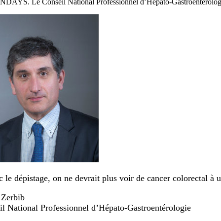
AYS. Le Conseil National Professionnel d’Hépato-Gastroentérolo
 le dépistage, on ne devrait plus voir de cancer colorectal à 
 Zerbib
il National Professionnel d’Hépato-Gastroentérologie