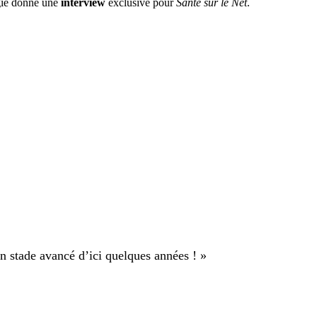
gie donne une
interview
exclusive pour
Santé sur le Net
.
un stade avancé d’ici quelques années ! »