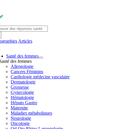
Passer
au
contenu
chercher:
fographies
Articles
avigation
Santé des femmes
ascule
Santé des femmes
Allergologie
Cancers Féminins
Cardiologie médecine vasculaire
Dermatologie
Grossesse
Gynecologie
Hématologie
Hépato Gastro
Maternite
Maladies métaboliques
Neurologie
Oncologie
Orl Oto Rhino Laryngologie