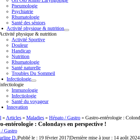
Orl Oto Rhino Laryngologie
Pneumologie
Psychiatrie
Rhumatologie
Santé des séniors
Activité physique & nutrition
Activité physique & nutrition
Activité Sportive
Douleur
Handicap
Nutrition
Rhumatologie
Santé naturelle
Troubles Du Sommeil
Infectiologie
Infectiologie
Immunologie
Infectiologie
Santé du voyageur
Innovation
l
»
Articles
»
Maladies
»
Hépato / Gastro
»
Gastro-entérologie : Colond
o-entérologie : Colondays en perspective !
 / Gastro
arline D.
|
Publié le : 19 février 2017
|
Dernière mise à jour : 14 août 2024