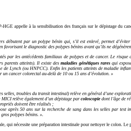
-HGE appelle à la sensibilisation des français sur le dépistage du ca
rs débutent par un polype bénin qui, s’il est enlevé, permet d’éviter
n favorisant le diagnostic des polypes bénins avant qu’ils ne dégénèren
tés par les antécédents familiaux de polypes et de cancer. Le risque
 parents atteints). Il existe des
maladies génétiques rares
qui expose
de Lynch (ou HNPCC). Enfin les patients atteints de maladie inflamm
 un cancer colorectal au-delà de 10 ou 15 ans d’évolution. »
elles, troubles du transit intestinal) relève en général d’une explorat
de MICI relève également d’un dépistage par
coloscopie
dont l’âge de réa
opriés doivent être réalisés ;
pose après 50 ans sur la recherche de sang dans les selles par test
 gros polypes bénins. ».
, qui nécessite une préparation intestinale pour nettoyer le colon. Le 