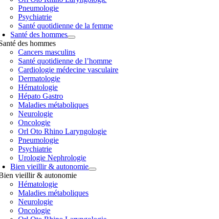
Pneumologie
Psychiatrie
Santé quotidienne de la femme
Santé des hommes
Santé des hommes
Cancers masculins
Santé quotidienne de l’homme
Cardiologie médecine vasculaire
Dermatologie
Hématologie
Hépato Gastro
Maladies métaboliques
Neurologie
Oncologie
Orl Oto Rhino Laryngologie
Pneumologie
Psychiatrie
Urologie Nephrologie
Bien vieillir & autonomie
Bien vieillir & autonomie
Hématologie
Maladies métaboliques
Neurologie
Oncologie