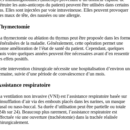
étruire les auto-anticorps du patient) peuvent être utilisées dans certains
as. Elles sont injectées par voie intraveineuse. Elles peuvent provoquer
es maux de tête, des nausées ou une allergie.
Thymectomie
a thymectomie ou ablation du thymus peut être proposée dans les form
énéralisées de la maladie. Généralement, cette opération permet une
onne amélioration de l’état de santé du patient. Cependant, quelques
ois voire quelques années peuvent être nécessaires avant d’en ressentir
es effets positifs.
ette intervention chirurgicale nécessite une hospitalisation d’environ un
emaine, suivie d’une période de convalescence d’un mois.
ssistance respiratoire
a ventilation non invasive (VNI) est l’assistance respiratoire basée sur
’insufflation d’air via des embouts placés dans les narines, un masque
asal ou naso-buccal. Sa durée d’utilisation peut être partielle ou totale
24h sur 24). Beaucoup plus rarement, l’assistance respiratoire est
ffectuée
via
une ouverture (trachéotomie) dans la trachée réalisée
hirurgicalement.