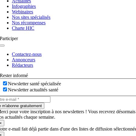
Actualités
bascule
Infographies
Webinaires
Nos sites spécialisés
Nos récompenses
Charte HIC
Participer
Navigation
à
Contactez-nous
bascule
Annonceurs
Rédacteurs
Rester informé
Newsletter santé spécialisée
Newsletter actualités santé
e m'abonne gratuitement
erci pour votre inscription à nos newsletters ! Vous recevrez désormais
os actualités chaque semaine.
×
otre e-mail fait déjà partie dans d'une des listes de diffusion sélectionné
×