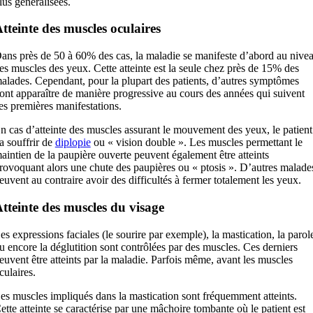
lus généralisées.
tteinte des muscles oculaires
ans près de 50 à 60% des cas, la maladie se manifeste d’abord au nive
es muscles des yeux. Cette atteinte est la seule chez près de 15% des
alades. Cependant, pour la plupart des patients, d’autres symptômes
ont apparaître de manière progressive au cours des années qui suivent
es premières manifestations.
n cas d’atteinte des muscles assurant le mouvement des yeux, le patient
a souffrir de
diplopie
ou « vision double ». Les muscles permettant le
aintien de la paupière ouverte peuvent également être atteints
rovoquant alors une chute des paupières ou « ptosis ». D’autres malade
euvent au contraire avoir des difficultés à fermer totalement les yeux.
tteinte des muscles du visage
es expressions faciales (le sourire par exemple), la mastication, la parol
u encore la déglutition sont contrôlées par des muscles. Ces derniers
euvent être atteints par la maladie. Parfois même, avant les muscles
culaires.
es muscles impliqués dans la mastication sont fréquemment atteints.
ette atteinte se caractérise par une mâchoire tombante où le patient est