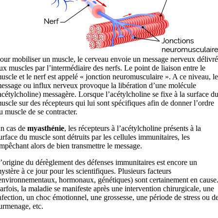
our mobiliser un muscle, le cerveau envoie un message nerveux délivré
ux muscles par l’intermédiaire des nerfs. Le point de liaison entre le
uscle et le nerf est appelé « jonction neuromusculaire ». A ce niveau, le
essage ou influx nerveux provoque la libération d’une molécule
acétylcholine) messagère. Lorsque l’acétylcholine se fixe à la surface d
uscle sur des récepteurs qui lui sont spécifiques afin de donner l’ordre
u muscle de se contracter.
n cas de
myasthénie
, les récepteurs à l’acétylcholine présents à la
urface du muscle sont détruits par les cellules immunitaires, les
mpêchant alors de bien transmettre le message.
’origine du dérèglement des défenses immunitaires est encore un
ystère à ce jour pour les scientifiques. Plusieurs facteurs
environnementaux, hormonaux, génétiques) sont certainement en cause
arfois, la maladie se manifeste après une intervention chirurgicale, une
nfection, un choc émotionnel, une grossesse, une période de stress ou d
urmenage, etc.