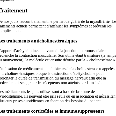
Traitement
e nos jours, aucun traitement ne permet de guérir de la
myasthénie
. Le
raitements actuels permettent d’atténuer les symptômes et prévenir les
omplications.
es traitements anticholinestérasiques
’apport d’acétylcholine au niveau de la jonction neuromusculaire
éclenche la contraction musculaire. Son utilité étant transitoire (le temps
u mouvement), la molécule est ensuite détruite par la « cholinestérase »
’utilisation de médicaments « inhibiteurs de la cholinestérase » appelés
nti-cholinestérasiques bloque la destruction d’acétylcholine pour
rolonger la durée de transmission du message nerveux afin que la
olécule puisse agir sur les récepteurs non atteints par la maladie.
es médicaments les plus utilisés sont à base de bromure de
yridostigmine. Ils peuvent être pris seuls ou en association et nécessiten
lusieurs prises quotidiennes en fonction des besoins du patient.
es traitements corticoïdes et immunosuppresseurs