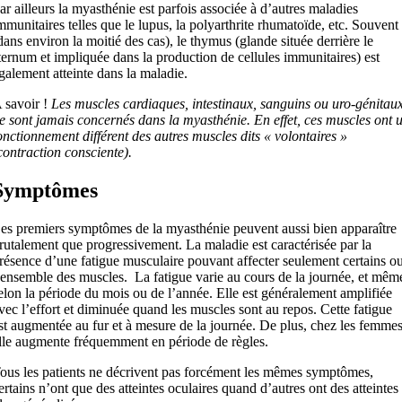
ar ailleurs la myasthénie est parfois associée à d’autres maladies
mmunitaires telles que le lupus, la polyarthrite rhumatoïde, etc. Souvent
dans environ la moitié des cas), le thymus (glande située derrière le
ternum et impliquée dans la production de cellules immunitaires) est
galement atteinte dans la maladie.
 savoir !
Les muscles cardiaques, intestinaux, sanguins ou uro-génitau
e sont jamais concernés dans la myasthénie. En effet, ces muscles ont 
onctionnement différent des autres muscles dits « volontaires »
contraction consciente).
Symptômes
es premiers symptômes de la myasthénie peuvent aussi bien apparaître
rutalement que progressivement. La maladie est caractérisée par la
résence d’une fatigue musculaire pouvant affecter seulement certains o
’ensemble des muscles. La fatigue varie au cours de la journée, et mêm
elon la période du mois ou de l’année. Elle est généralement amplifiée
vec l’effort et diminuée quand les muscles sont au repos. Cette fatigue
st augmentée au fur et à mesure de la journée. De plus, chez les femmes
lle augmente fréquemment en période de règles.
ous les patients ne décrivent pas forcément les mêmes symptômes,
ertains n’ont que des atteintes oculaires quand d’autres ont des atteintes