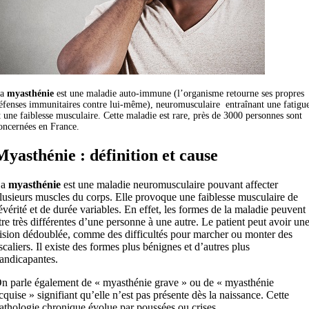
La
myasthénie
est une maladie auto-immune (l’organisme retourne ses propres
éfenses immunitaires contre lui-même), neuromusculaire entraînant une fatigu
t une faiblesse musculaire. Cette maladie est rare, près de 3000 personnes sont
oncernées en France.
Myasthénie : définition et cause
La
myasthénie
est une maladie neuromusculaire pouvant affecter
lusieurs muscles du corps. Elle provoque une faiblesse musculaire de
évérité et de durée variables. En effet, les formes de la maladie peuvent
tre très différentes d’une personne à une autre. Le patient peut avoir un
ision dédoublée, comme des difficultés pour marcher ou monter des
scaliers. Il existe des formes plus bénignes et d’autres plus
andicapantes.
n parle également de « myasthénie grave » ou de « myasthénie
cquise » signifiant qu’elle n’est pas présente dès la naissance. Cette
athologie chronique évolue par poussées ou crises.