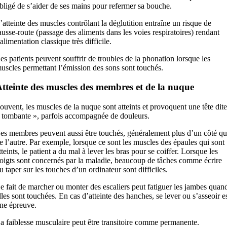
bligé de s’aider de ses mains pour refermer sa bouche.
’atteinte des muscles contrôlant la déglutition entraîne un risque de
ausse-route (passage des aliments dans les voies respiratoires) rendant
’alimentation classique très difficile.
es patients peuvent souffrir de troubles de la phonation lorsque les
uscles permettant l’émission des sons sont touchés.
tteinte des muscles des membres et de la nuque
ouvent, les muscles de la nuque sont atteints et provoquent une tête dite
 tombante », parfois accompagnée de douleurs.
es membres peuvent aussi être touchés, généralement plus d’un côté q
e l’autre. Par exemple, lorsque ce sont les muscles des épaules qui sont
tteints, le patient a du mal à lever les bras pour se coiffer. Lorsque les
oigts sont concernés par la maladie, beaucoup de tâches comme écrire
u taper sur les touches d’un ordinateur sont difficiles.
e fait de marcher ou monter des escaliers peut fatiguer les jambes quan
lles sont touchées. En cas d’atteinte des hanches, se lever ou s’asseoir e
ne épreuve.
a faiblesse musculaire peut être transitoire comme permanente.