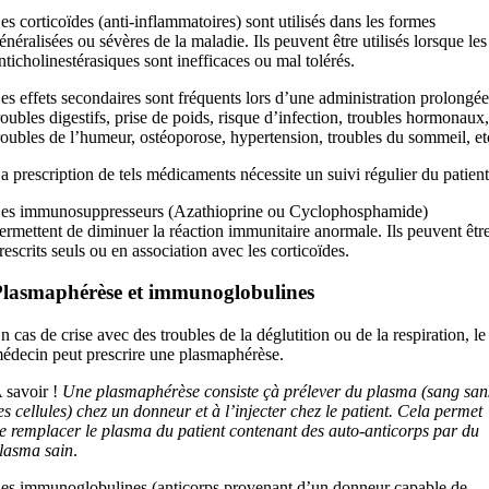
es corticoïdes (anti-inflammatoires) sont utilisés dans les formes
énéralisées ou sévères de la maladie. Ils peuvent être utilisés lorsque les
nticholinestérasiques sont inefficaces ou mal tolérés.
es effets secondaires sont fréquents lors d’une administration prolongée
roubles digestifs, prise de poids, risque d’infection, troubles hormonaux,
roubles de l’humeur, ostéoporose, hypertension, troubles du sommeil, et
a prescription de tels médicaments nécessite un suivi régulier du patient
es immunosuppresseurs (Azathioprine ou Cyclophosphamide)
ermettent de diminuer la réaction immunitaire anormale. Ils peuvent êtr
rescrits seuls ou en association avec les corticoïdes.
lasmaphérèse et immunoglobulines
n cas de crise avec des troubles de la déglutition ou de la respiration, le
édecin peut prescrire une plasmaphérèse.
 savoir !
Une plasmaphérèse consiste çà prélever du plasma (sang san
es cellules) chez un donneur et à l’injecter chez le patient. Cela permet
e remplacer le plasma du patient contenant des auto-anticorps par du
lasma sain
.
es immunoglobulines (anticorps provenant d’un donneur capable de