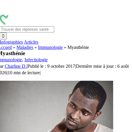
Passer
au
contenu
Rechercher:
Infographies
Articles
ccueil
»
Maladies
»
Immunologie
»
Myasthénie
Myasthénie
mmunologie
,
Infectiologie
ar
Charline D.
|
Publié le : 9 octobre 2017
|
Dernière mise à jour : 6 août
026
|
10 min de lecture
|