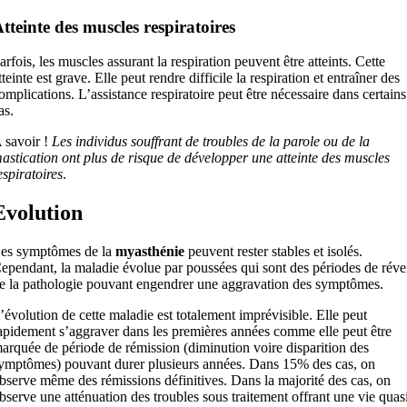
tteinte des muscles respiratoires
arfois, les muscles assurant la respiration peuvent être atteints. Cette
tteinte est grave. Elle peut rendre difficile la respiration et entraîner des
omplications. L’assistance respiratoire peut être nécessaire dans certains
as.
 savoir !
Les individus souffrant de troubles de la parole ou de la
astication ont plus de risque de développer une atteinte des muscles
espiratoires
.
Evolution
es symptômes de la
myasthénie
peuvent rester stables et isolés.
ependant, la maladie évolue par poussées qui sont des périodes de réve
e la pathologie pouvant engendrer une aggravation des symptômes.
’évolution de cette maladie est totalement imprévisible. Elle peut
apidement s’aggraver dans les premières années comme elle peut être
arquée de période de rémission (diminution voire disparition des
ymptômes) pouvant durer plusieurs années. Dans 15% des cas, on
bserve même des rémissions définitives. Dans la majorité des cas, on
bserve une atténuation des troubles sous traitement offrant une vie quas