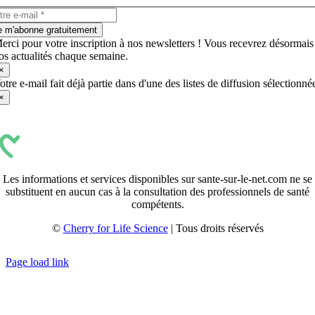
e m'abonne gratuitement
erci pour votre inscription à nos newsletters ! Vous recevrez désormais
os actualités chaque semaine.
×
otre e-mail fait déjà partie dans d'une des listes de diffusion sélectionné
×
Les informations et services disponibles sur sante-sur-le-net.com ne se
substituent en aucun cas à la consultation des professionnels de santé
compétents.
©
Cherry for Life Science
| Tous droits réservés
Créé avec
par
zakaru.studio
Page load link