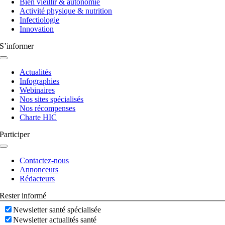
Bien vieillir & autonomie
Activité physique & nutrition
Infectiologie
Innovation
S’informer
Navigation
à
Actualités
bascule
Infographies
Webinaires
Nos sites spécialisés
Nos récompenses
Charte HIC
Participer
Navigation
à
Contactez-nous
bascule
Annonceurs
Rédacteurs
Rester informé
Newsletter santé spécialisée
Newsletter actualités santé