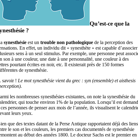
Qu’est-ce que la
ynesthésie ?
La
synesthésie
est un
trouble non pathologique
de la perception des
ensations. En effet, un individu dit « synesthète » est capable d’associer
lusieurs sens à un seul stimulus. Par exemple, une personne peut associ
n son à une couleur, une date à une personnalité, une couleur à des
ettres pourtant écrites en noir, etc. Il existerait près de 150 formes
ifférentes de synesthésie.
 savoir !
Le mot synesthésie vient du grec : syn (ensemble) et aisthesis
perception).
armi les nombreuses synesthésies existantes, on note la synesthésie du
alendrier, qui touche environ 1% de la population. Lorsqu’il est deman
 ces personnes de penser aux mois de l’année, ils visualisent le calendri
evant leurs yeux.
ien que des textes datant de la Perse Antique rapportaient déjà des liens
ntre le son et les couleurs, les premiers cas documentés de synesthésie
emontent au début des années 1800. Le docteur Sachs est le premier en