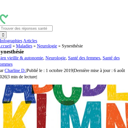
Passer
au
contenu
Rechercher:
Infographies
Articles
ccueil
»
Maladies
»
Neurologie
»
Synesthésie
ynesthésie
ien vieillir & autonomie
,
Neurologie
,
Santé des femmes
,
Santé des
ommes
ar
Charline D.
|
Publié le : 1 octobre 2019
|
Dernière mise à jour : 6 août
026
|
3 min de lecture
|