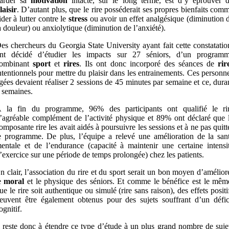
arder sa
motivation
intacte, sur le long terme, est d’y éprouver 
laisir
. D’autant plus, que le rire posséderait ses propres bienfaits com
ider à lutter contre le
stress
ou avoir un effet analgésique (diminution 
a douleur) ou anxiolytique (diminution de l’anxiété).
es chercheurs du Georgia State University ayant fait cette constatatio
nt décidé d’étudier les impacts sur 27 séniors, d’un program
ombinant
sport
et
rires
. Ils ont donc incorporé des séances de
rir
ntentionnels pour mettre du plaisir dans les entrainements. Ces personn
gées devaient réaliser 2 sessions de 45 minutes par semaine et ce, dura
 semaines.
 la fin du programme, 96% des participants ont qualifié le ri
’agréable complément de l’activité physique et 89% ont déclaré que 
omposante rire les avait aidés à poursuivre les sessions et à ne pas quitt
e programme. De plus, l’équipe a relevé une amélioration de la san
entale et de l’endurance (capacité à maintenir une certaine intensi
’exercice sur une période de temps prolongée) chez les patients.
n clair, l’association du rire et du sport serait un bon moyen d’amélior
e
moral
et le physique des séniors. Et comme le bénéfice est le mêm
ue le rire soit authentique ou simulé (rire sans raison), des effets positi
euvent être également obtenus pour des sujets souffrant d’un défic
ognitif.
l reste donc à étendre ce type d’étude à un plus grand nombre de suje