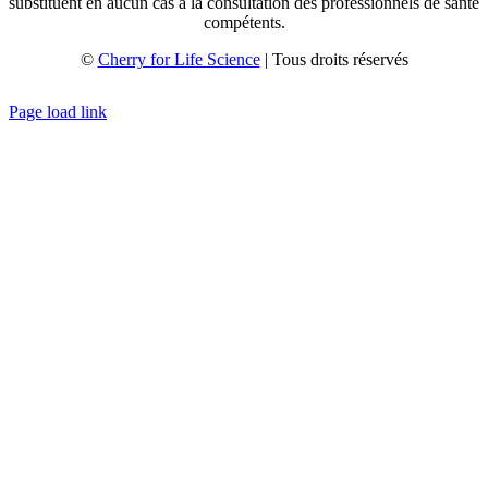
substituent en aucun cas à la consultation des professionnels de santé
compétents.
©
Cherry for Life Science
| Tous droits réservés
Créé avec
par
zakaru.studio
Page load link