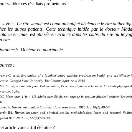
our valider ces résultats prometteurs.
 savoir !
Le rire simulé est communicatif et déclenche le rire authentiq
hez les autres patients. Cette technique initiée par le docteur Mad
ataria en Inde, est utilisée en France dans les clubs du rire ou le yo
u rire.
orothée S. Docteur en pharmacie
ources :
reene C. et al. Evaluation of a laughter-based exercise program on health and self-efficacy f
xercise. Georgia State University. The Gerontologist. Aout 2016
S. Stratégie mondiale pour l’alimentation, l’exercice physique et la santé. L’activité physique 
ersonnes âgées.
DC. More than 1 in 4 US adults over 50 do not engage in regular physical activity. Septemb
016.
ooten P. Humor: an antidote for stress. Holist Nurs Pract. 1996 Jan;10(2):49-56.
artin RA. Humor, laughter, and physical health: methodological issues and research finding
sychol Bull. 2001 Jul;127(4):504-19.
et article vous a-t-il été utile ?