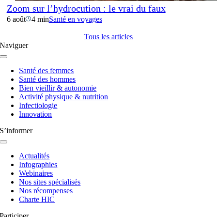
Zoom sur l’hydrocution : le vrai du faux
6 août
4 min
Santé en voyages
Tous les articles
Naviguer
Navigation
à
Santé des femmes
bascule
Santé des hommes
Bien vieillir & autonomie
Activité physique & nutrition
Infectiologie
Innovation
S’informer
Navigation
à
Actualités
bascule
Infographies
Webinaires
Nos sites spécialisés
Nos récompenses
Charte HIC
Participer