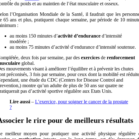
ontrôle du poids et au maintien de l’état musculaire et osseux.
elon l’Organisation Mondiale de la Santé, il faudrait que les personn
e 65 ans et plus, pratiquent chaque semaine, par période de 10 minut
inimum :
au moins 150 minutes d’
activité d’endurance
d’intensité
modérée ;
au moins 75 minutes d’activité d’endurance d’intensité soutenue.
omplétée, deux fois par semaine, par des
exercices
de
renforcement
usculaire
global.
es mouvements visant à améliorer l’équilibre et à prévenir les chutes
ont préconisés, 3 fois par semaine, pour ceux dont la mobilité est réduite
ependant, une étude du CDC (Centers for Disease Control and
revention,) montre qu’un adulte de plus de 50 ans sur quatre ne
ratiquerait pas d’activité sportive régulière aux Etats Unis.
Lire aussi
–
L’exercice, pour soigner le cancer de la prostate
?
Associer le rire pour de meilleurs résultats
e meilleur moyen pour pratiquer une activité physique régulière 