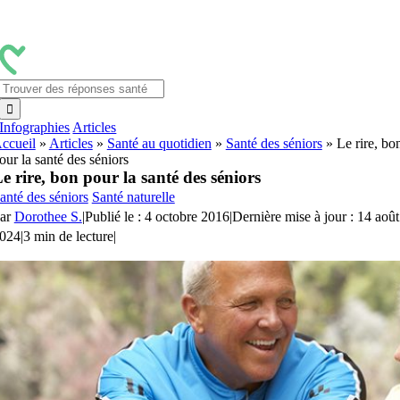
Passer
au
contenu
Rechercher:
Infographies
Articles
ccueil
»
Articles
»
Santé au quotidien
»
Santé des séniors
»
Le rire, bo
our la santé des séniors
e rire, bon pour la santé des séniors
anté des séniors
Santé naturelle
ar
Dorothee S.
|
Publié le : 4 octobre 2016
|
Dernière mise à jour : 14 août
024
|
3 min de lecture
|