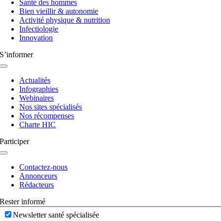
Santé des hommes
Bien vieillir & autonomie
Activité physique & nutrition
Infectiologie
Innovation
S’informer
Navigation
à
Actualités
bascule
Infographies
Webinaires
Nos sites spécialisés
Nos récompenses
Charte HIC
Participer
Navigation
à
Contactez-nous
bascule
Annonceurs
Rédacteurs
Rester informé
Newsletter santé spécialisée