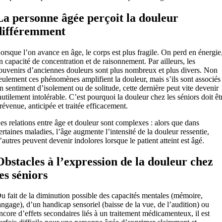
La personne âgée perçoit la douleur
différemment
orsque l’on avance en âge, le corps est plus fragile. On perd en énergie
n capacité de concentration et de raisonnement. Par ailleurs, les
ouvenirs d’anciennes douleurs sont plus nombreux et plus divers. Non
eulement ces phénomènes amplifient la douleur, mais s’ils sont associés
n sentiment d’isolement ou de solitude, cette dernière peut vite devenir
nutilement intolérable. C’est pourquoi la douleur chez les séniors doit êt
révenue, anticipée et traitée efficacement.
es relations entre âge et douleur sont complexes : alors que dans
ertaines maladies, l’âge augmente l’intensité de la douleur ressentie,
’autres peuvent devenir indolores lorsque le patient atteint est âgé.
Obstacles à l’expression de la douleur chez
les séniors
u fait de la diminution possible des capacités mentales (mémoire,
angage), d’un handicap sensoriel (baisse de la vue, de l’audition) ou
ncore d’effets secondaires liés à un traitement médicamenteux, il est