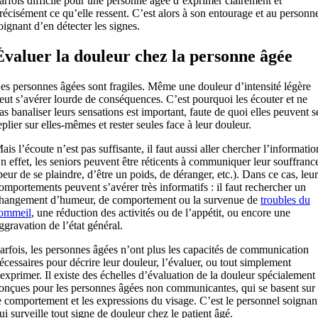
arfois difficile pour une personne âgée d’exprimer clairement et
récisément ce qu’elle ressent. C’est alors à son entourage et au personn
oignant d’en détecter les signes.
Évaluer la douleur chez la personne âgée
es personnes âgées sont fragiles. Même une douleur d’intensité légère
eut s’avérer lourde de conséquences. C’est pourquoi les écouter et ne
as banaliser leurs sensations est important, faute de quoi elles peuvent s
eplier sur elles-mêmes et rester seules face à leur douleur.
ais l’écoute n’est pas suffisante, il faut aussi aller chercher l’informatio
n effet, les seniors peuvent être réticents à communiquer leur souffranc
peur de se plaindre, d’être un poids, de déranger, etc.). Dans ce cas, leur
omportements peuvent s’avérer très informatifs : il faut rechercher un
hangement d’humeur, de comportement ou la survenue de
troubles du
ommeil
, une réduction des activités ou de l’appétit, ou encore une
ggravation de l’état général.
arfois, les personnes âgées n’ont plus les capacités de communication
écessaires pour décrire leur douleur, l’évaluer, ou tout simplement
’exprimer. Il existe des échelles d’évaluation de la douleur spécialement
onçues pour les personnes âgées non communicantes, qui se basent sur
e comportement et les expressions du visage. C’est le personnel soignan
ui surveille tout signe de douleur chez le patient âgé.