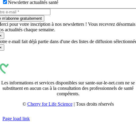
Newsletter actualités santé
e m'abonne gratuitement
erci pour votre inscription à nos newsletters ! Vous recevrez désormais
os actualités chaque semaine.
×
otre e-mail fait déjà partie dans d'une des listes de diffusion sélectionné
×
Les informations et services disponibles sur sante-sur-le-net.com ne se
substituent en aucun cas à la consultation des professionnels de santé
compétents.
©
Cherry for Life Science
| Tous droits réservés
Créé avec
par
zakaru.studio
Page load link