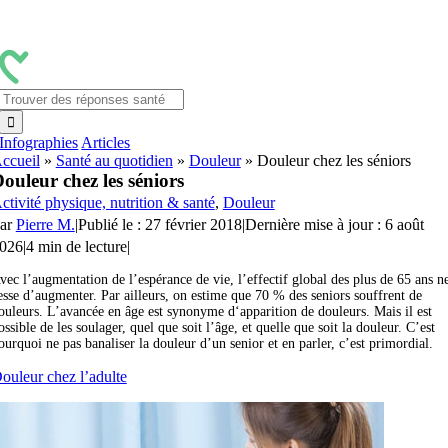
Passer
au
contenu
Rechercher:
Infographies
Articles
ccueil
»
Santé au quotidien
»
Douleur
»
Douleur chez les séniors
ouleur chez les séniors
ctivité physique, nutrition & santé
,
Douleur
ar
Pierre M.
|
Publié le : 27 février 2018
|
Dernière mise à jour : 6 août
026
|
4 min de lecture
|
vec l’augmentation de l’espérance de vie, l’effectif global des plus de 65 ans n
esse d’augmenter. Par ailleurs, on estime que 70 % des seniors souffrent de
ouleurs. L’avancée en âge est synonyme d‘apparition de douleurs. Mais il est
ossible de les soulager, quel que soit l’âge, et quelle que soit la douleur. C’est
ourquoi ne pas banaliser la douleur d’un senior et en parler, c’est primordial.
ouleur chez l’adulte