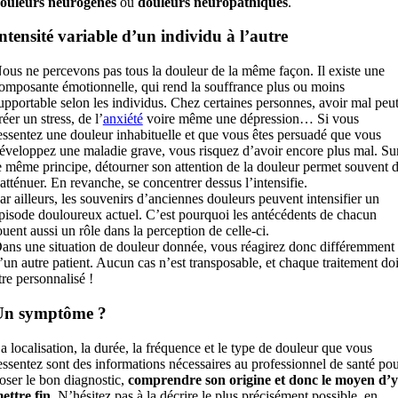
ouleurs neurogènes
ou
douleurs neuropathiques
.
ntensité variable d’un individu à l’autre
ous ne percevons pas tous la douleur de la même façon. Il existe une
omposante émotionnelle, qui rend la souffrance plus ou moins
upportable selon les individus. Chez certaines personnes, avoir mal peu
réer un stress, de l’
anxiété
voire même une dépression… Si vous
essentez une douleur inhabituelle et que vous êtes persuadé que vous
éveloppez une maladie grave, vous risquez d’avoir encore plus mal. Su
e même principe, détourner son attention de la douleur permet souvent 
’atténuer. En revanche, se concentrer dessus l’intensifie.
ar ailleurs, les souvenirs d’anciennes douleurs peuvent intensifier un
pisode douloureux actuel. C’est pourquoi les antécédents de chacun
ouent aussi un rôle dans la perception de celle-ci.
ans une situation de douleur donnée, vous réagirez donc différemment
’un autre patient. Aucun cas n’est transposable, et chaque traitement doi
tre personnalisé !
Un symptôme ?
a localisation, la durée, la fréquence et le type de douleur que vous
essentez sont des informations nécessaires au professionnel de santé po
oser le bon diagnostic,
comprendre son origine et donc le moyen d’y
ettre fin
. N’hésitez pas à la décrire le plus précisément possible, en