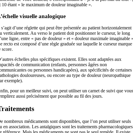
t 10 étant « le maximum de douleur imaginable ».
’échelle visuelle analogique
l s’agit d’une réglette qui peut être présentée au patient horizontalement
u verticalement. Au verso le patient doit positionner le curseur, le long
’une ligne, entre « pas de douleur » et « douleur maximale imaginable »
e recto est composé d’une règle graduée sur laquelle le curseur marque
e score.
’autres échelles plus spécifiques existent. Elles sont adaptées aux
apacités de communication (enfants, personnes âgées non
ommunicantes ou personnes handicapées), aux spécificités de certaines
athologies douloureuses, ou encore au type de douleur (neuropathique
ar exemple).
nfin, pour un meilleur suivi, on peut utiliser un carnet de suivi que vou
emplirez aussi précisément que possible au fil des jours.
Traitements
e nombreux médicaments sont disponibles, que l’on peut utiliser seuls
u en association. Les antalgiques sont les traitements pharmacologiques
e référence. Mais les médicaments ne sont pas le seul remède. Il existe