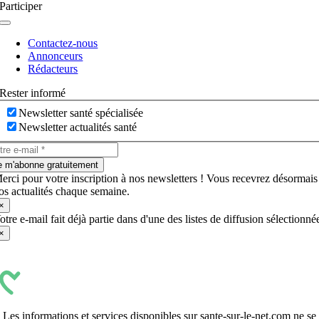
Participer
Navigation
à
Contactez-nous
bascule
Annonceurs
Rédacteurs
Rester informé
Newsletter santé spécialisée
Newsletter actualités santé
e m'abonne gratuitement
erci pour votre inscription à nos newsletters ! Vous recevrez désormais
os actualités chaque semaine.
×
otre e-mail fait déjà partie dans d'une des listes de diffusion sélectionné
×
Les informations et services disponibles sur sante-sur-le-net.com ne se