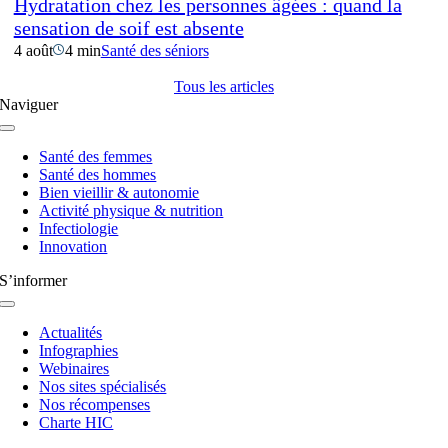
Hydratation chez les personnes âgées : quand la
sensation de soif est absente
4 août
4 min
Santé des séniors
Tous les articles
Naviguer
Navigation
à
Santé des femmes
bascule
Santé des hommes
Bien vieillir & autonomie
Activité physique & nutrition
Infectiologie
Innovation
S’informer
Navigation
à
Actualités
bascule
Infographies
Webinaires
Nos sites spécialisés
Nos récompenses
Charte HIC