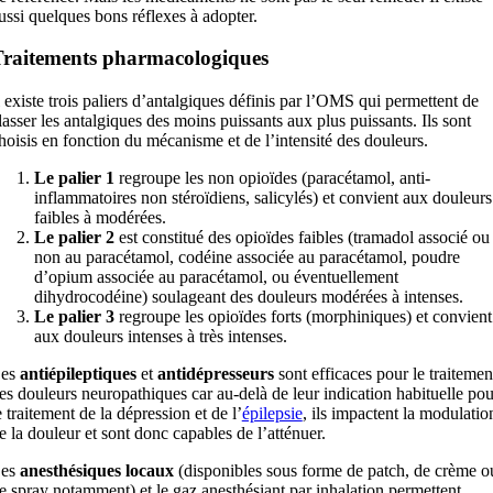
ussi quelques bons réflexes à adopter.
raitements pharmacologiques
l existe trois paliers d’antalgiques définis par l’OMS qui permettent de
lasser les antalgiques des moins puissants aux plus puissants. Ils sont
hoisis en fonction du mécanisme et de l’intensité des douleurs.
Le palier 1
regroupe les non opioïdes (paracétamol, anti-
inflammatoires non stéroïdiens, salicylés) et convient aux douleurs
faibles à modérées.
Le palier 2
est constitué des opioïdes faibles (tramadol associé ou
non au paracétamol, codéine associée au paracétamol, poudre
d’opium associée au paracétamol, ou éventuellement
dihydrocodéine) soulageant des douleurs modérées à intenses.
Le palier 3
regroupe les opioïdes forts (morphiniques) et convient
aux douleurs intenses à très intenses.
es
antiépileptiques
et
antidépresseurs
sont efficaces pour le traitemen
es douleurs neuropathiques car au-delà de leur indication habituelle pou
e traitement de la dépression et de l’
épilepsie
, ils impactent la modulatio
e la douleur et sont donc capables de l’atténuer.
es
anesthésiques locaux
(disponibles sous forme de patch, de crème o
e spray notamment) et le gaz anesthésiant par inhalation permettent