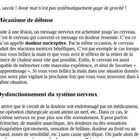
 savoir !
Avoir mal n’est pas systématiquement gage de gravité !
écanisme de défense
uite à une lésion, un message nerveux est acheminé jusqu’au cerveau.
’est le cerveau qui convertit ce message en douleur ressentie. C’est ce
u’on appelle
douleur nociceptive
. Par la même occasion, le cerveau
nduit des réactions motrices bénéfiques. C’est par exemple le cas lorsqu
ous vous brûlez la main et que vous avez le réflexe de la retirer de la
ource de chaleur aussi vite que possible. Enfin, le cerveau est aussi
apable de mémoriser cette mauvaise expérience, et ainsi de favoriser «
’apprentissage ». Si vous vous brûlez la main dans une situation donnée
ous serez plus vigilant la prochaine fois que vous vous trouverez dans l
ême situation.
ysfonctionnement du système nerveux
l arrive que le circuit de la douleur soit endommagé par un médicament,
ne opération chirurgicale ayant atteint un nerf, etc. Dans ce cas, le
ystème nerveux ne joue plus son rôle normalement. Il peut parfois
éclencher, de manière anarchique, des douleurs ou des sensations
ésagréables (picotements, sensation de brûlure, douleur au froid ou au
haud, zones de sensibilité, etc.) sans cause spécifique. On parle alors de