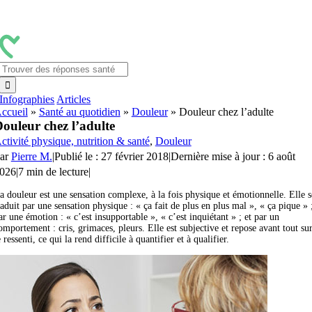
Passer
au
contenu
Rechercher:
Infographies
Articles
ccueil
»
Santé au quotidien
»
Douleur
»
Douleur chez l’adulte
ouleur chez l’adulte
ctivité physique, nutrition & santé
,
Douleur
ar
Pierre M.
|
Publié le : 27 février 2018
|
Dernière mise à jour : 6 août
026
|
7 min de lecture
|
a douleur est une sensation complexe, à la fois physique et émotionnelle. Elle s
raduit par une sensation physique : « ça fait de plus en plus mal », « ça pique » 
ar une émotion : « c’est insupportable », « c’est inquiétant » ; et par un
omportement : cris, grimaces, pleurs. Elle est subjective et repose avant tout su
e ressenti, ce qui la rend difficile à quantifier et à qualifier.